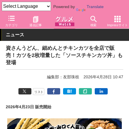
Powered by
Translate
グルメ Watch
店舗
麺
カテゴリ
過去記事
検索
Impressサイト
ニュース
資さんうどん、細めんとチキンカツを全店で販
売！カツを2枚増量した「ソースチキンカツ丼」も
登場
編集部：友部珠枝
2026年4月28日 10:47
リスト
2026年4月23日 販売開始