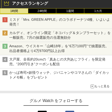
アクセスランキング
1時間
24時間
1週間
1カ月
ミスド「Mrs. GREEN APPLE」のコラボドーナツ4種、いよいよ
発売！
カルディ、オンライン限定「ネコバッグ＆タンブラーセット」を
一般販売。7月の抽選販売の当選無効分
Amazon、ウイスキー「山崎18年」を“6万7100円”で抽選販売。
出品者価格より4万9700円以上お得
大戸屋、全長約20cmの「真あじの大判あじフライ」を限定発
売。“200円引き”クーポンも配信
かっぱ寿司×妖怪ウォッチ、ジバニャンやコマさんの「ダイカッ
トメモ帳」をプレゼント
もっと見る
グルメ Watch をフォローする