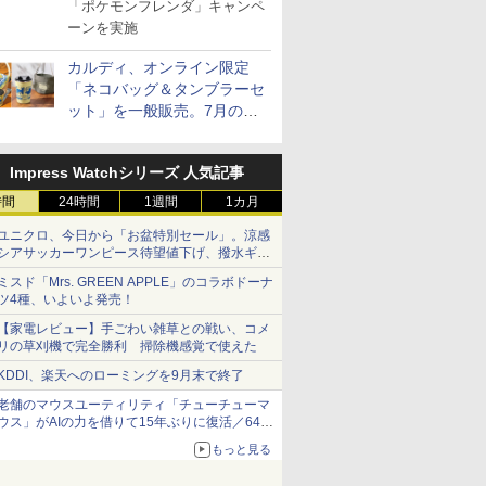
ラ」のフレンダピックがもら
「ポケモンフレンダ」キャンペ
える！
ーンを実施
カルディ、オンライン限定
「ネコバッグ＆タンブラーセ
ット」を一般販売。7月の抽
選販売の当選無効分
Impress Watchシリーズ 人気記事
時間
24時間
1週間
1カ月
ユニクロ、今日から「お盆特別セール」。涼感
シアサッカーワンピース待望値下げ、撥水ギア
ショーツは1990円に
ミスド「Mrs. GREEN APPLE」のコラボドーナ
ツ4種、いよいよ発売！
【家電レビュー】手ごわい雑草との戦い、コメ
リの草刈機で完全勝利 掃除機感覚で使えた
KDDI、楽天へのローミングを9月末で終了
老舗のマウスユーティリティ「チューチューマ
ウス」がAIの力を借りて15年ぶりに復活／64bit
化、Windows 10/11、「Chrome」も走り回
もっと見る
る。復活記念で2026年末まで500円