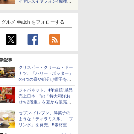
イヤレスイヤフォン4機種を
一気に聴く
グルメ Watch をフォローする
新記事
クリスピー・クリーム・ドー
ナツ、「ハリー・ポッター」
の4つの寮や組分け帽子をイ
メージしたドーナツなど発売
ジャパネット、4年連続“単品
売上日本一”の「特大和洋お
せち2段重」を夏から販売。
73品・年越しそば付き
セブン-イレブン、洋菓子の
ような「ティラミス氷」「プ
リン氷」を発売。5素材重ね
と2層仕立ての濃厚な味わい