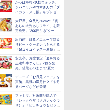
かっぱ寿司×妖怪ウォッチ、
ジバニャンやコマさんの「ダ
イカットメモ帳」をプレゼン
ト
大戸屋、全長約20cmの「真
あじの大判あじフライ」を限
定発売。“200円引き”クーポ
ンも配信
出前館、対象メニュー半額＆
リピートクーポンももらえる
「超ゴイゴイヤスー夏祭」を
実施
安楽亭、お盆限定「夏を彩る
黒毛和牛づくし」2種を発
売。値段そのままで“夏の巻
き野菜”付き
デニーズ「お月見フェア」を
実施。黒麺の満月仕立てや月
見バーグなどが登場！
ファミマ、対象商品購入で
「レックウザ（メガレックウ
ザ）」「ピカチュウ＆ゼラオ