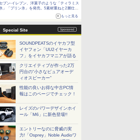
セブン-イレブン、洋菓子のような「ティラミス
氷」「プリン氷」を発売。5素材重ねと2層仕立
ての濃厚な味わい
もっと見る
Special Site
SOUNDPEATSのイヤカフ型
イヤフォン「UU2イヤーカ
フ」をイヤカフマニアが語る
クリエイティブが作った2万
円台の“小さなピュアオーデ
ィオスピーカー”
性能の良いお得な中古PC情
報はこのページでチェック！
レイズのパワーデザインホイ
ール「M6」に新色登場!!
エントリーなのに脅威の実
力!「Osprey」Noble Audioワ