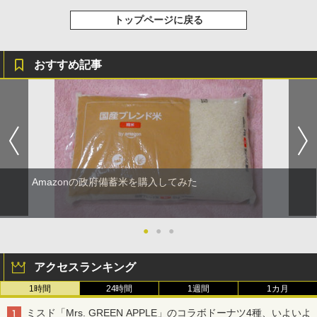
トップページに戻る
おすすめ記事
Amazonの政府備蓄米を購入してみた
●
●
●
アクセスランキング
1時間
24時間
1週間
1カ月
ミスド「Mrs. GREEN APPLE」のコラボドーナツ4種、いよいよ