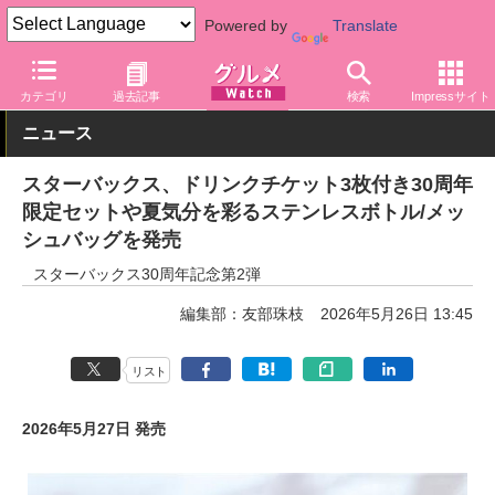
Powered by
Translate
グルメ Watch
店舗
カフェ
スターバックス
カテゴリ
過去記事
検索
Impressサイト
ニュース
スターバックス、ドリンクチケット3枚付き30周年
限定セットや夏気分を彩るステンレスボトル/メッ
シュバッグを発売
スターバックス30周年記念第2弾
編集部：友部珠枝
2026年5月26日 13:45
リスト
2026年5月27日 発売