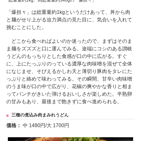
「爆担々」は総重量約1kgというだけあって、丼から肉
と麺がせり上がる迫力満点の見た目に、気合いを入れて
挑むことにした。
どこから食べればよいのか迷ったので、まずはそのま
ま麺をズズズと口に運んでみる。途端にコシのある讃岐
うどんのもっちりとした食感が口の中に広がる。すぐ
に、上にたっぷりのっている濃厚な肉味噌を混ぜて全体
になじませ、そびえるかしわ天と薄切り豚肉をタレにた
っぷりと絡めて味わってみる。その瞬間、甘辛い肉味噌
のうま味が口の中で広がり、花椒の爽やかな香りと相ま
ってパンチがきいた弾けるおいしさが楽しめた。半熟卵
の甘みもあり、最後まで飽きずに食べ進められる。
三種の煮込み肉まみれうどん
価格：
中 1480円/大 1700円