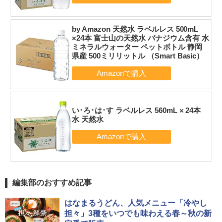
by Amazon 天然水 ラベルレス 500mL
×24本 富士山の天然水 バナジウム含有 水
ミネラルウォーター ペットボトル 静岡
県産 500ミリリットル （Smart Basic）
い･ろ･は･す ラベルレス 560mL × 24本
水 天然水
編集部のおすすめ記事
はなまるうどん、人気メニュー「冷やし
担々」3種をいつでも味わえる春～秋の新