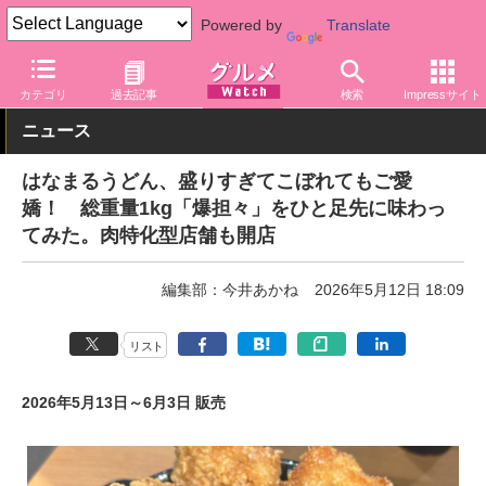
Powered by
Translate
グルメ Watch
店舗
麺
はなまるうどん
カテゴリ
過去記事
検索
Impressサイト
ニュース
はなまるうどん、盛りすぎてこぼれてもご愛
嬌！ 総重量1kg「爆担々」をひと足先に味わっ
てみた。肉特化型店舗も開店
編集部：今井あかね
2026年5月12日 18:09
リスト
2026年5月13日～6月3日 販売