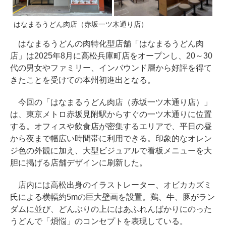
はなまるうどん肉店（赤坂一ツ木通り店）
はなまるうどんの肉特化型店舗「はなまるうどん肉
店」は2025年8月に高松兵庫町店をオープンし、20～30
代の男女やファミリー、インバウンド層から好評を得て
きたことを受けての本州初進出となる。
今回の「はなまるうどん肉店（赤坂一ツ木通り店）」
は、東京メトロ赤坂見附駅からすぐの一ツ木通りに位置
する。オフィスや飲食店が密集するエリアで、平日の昼
から夜まで幅広い時間帯に利用できる。印象的なオレン
ジ色の外観に加え、大型ビジュアルで看板メニューを大
胆に掲げる店舗デザインに刷新した。
店内には高松出身のイラストレーター、オビカカズミ
氏による横幅約5mの巨大壁画を設置。鶏、牛、豚がラン
ダムに並び、どんぶりの上にはあふれんばかりにのった
うどんで「煩悩」のコンセプトを表現している。