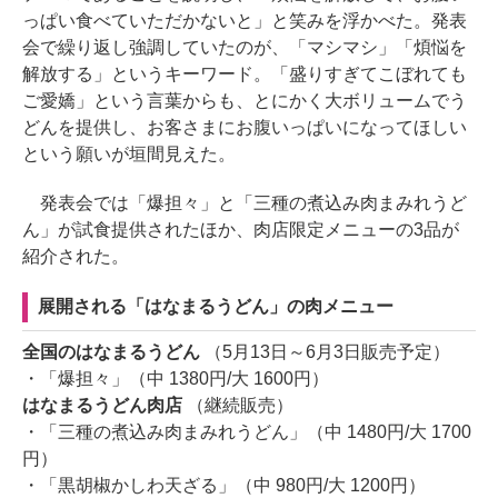
っぱい食べていただかないと」と笑みを浮かべた。発表
会で繰り返し強調していたのが、「マシマシ」「煩悩を
解放する」というキーワード。「盛りすぎてこぼれても
ご愛嬌」という言葉からも、とにかく大ボリュームでう
どんを提供し、お客さまにお腹いっぱいになってほしい
という願いが垣間見えた。
発表会では「爆担々」と「三種の煮込み肉まみれうど
ん」が試食提供されたほか、肉店限定メニューの3品が
紹介された。
展開される「はなまるうどん」の肉メニュー
全国のはなまるうどん
（5月13日～6月3日販売予定）
・「爆担々」（中 1380円/大 1600円）
はなまるうどん肉店
（継続販売）
・「三種の煮込み肉まみれうどん」（中 1480円/大 1700
円）
・「黒胡椒かしわ天ざる」（中 980円/大 1200円）