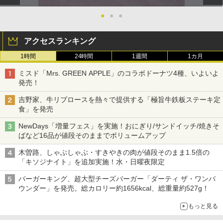
●
●
●
アクセスランキング
1時間
24時間
1週間
1カ月
ミスド「Mrs. GREEN APPLE」のコラボドーナツ4種、いよいよ
発売！
吉野家、牛リブロースを熱々で提供する「極旨牛鉄板ステーキ定
食」を発売
NewDays「増量フェス」を実施！おにぎり/サンドイッチ/焼きそ
ばなど16品が値段そのままでボリュームアップ
木曽路、しゃぶしゃぶ・すきやきの肉が値段そのまま1.5倍の
「キソジナイト」を追加実施！水・日曜夜限定
バーガーキング、超大型チーズバーガー「ダーティ ザ・ワンパ
ウンダー」を発売。総カロリー約1656kcal、総重量約527g！
もっと見る