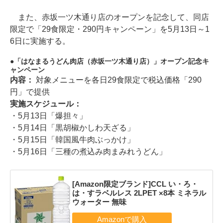
また、赤坂一ツ木通り店のオープンを記念して、同店
限定で「29食限定・290円キャンペーン」を5月13日～1
6日に実施する。
「はなまるうどん肉店（赤坂一ツ木通り店）」オープン記念キ
ャンペーン
内容：
対象メニューを各日29食限定で税込価格「290
円」で提供
実施スケジュール：
・5月13日「爆担々」
・5月14日「黒胡椒かしわ天ざる」
・5月15日「韓国風牛肉ぶっかけ」
・5月16日「三種の煮込み肉まみれうどん」
[Amazon限定ブランド]CCL い・ろ・
は・すラベルレス 2LPET ×8本 ミネラル
ウォーター 無味