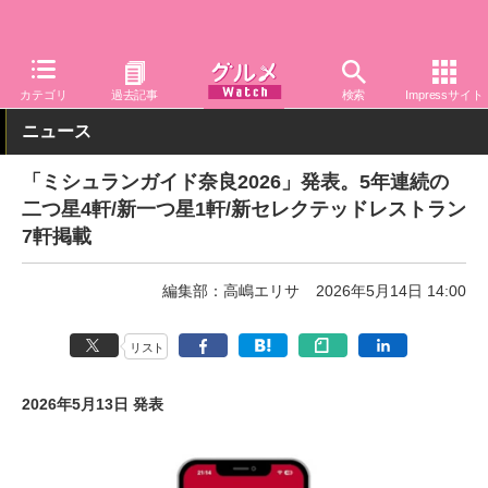
グルメ Watch
店舗
レストラン
カテゴリ
過去記事
検索
Impressサイト
ニュース
「ミシュランガイド奈良2026」発表。5年連続の
二つ星4軒/新一つ星1軒/新セレクテッドレストラン
7軒掲載
編集部：高嶋エリサ
2026年5月14日 14:00
リスト
2026年5月13日 発表