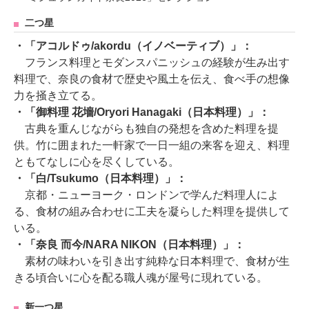
二つ星
・「アコルドゥ/akordu（イノベーティブ）」：
フランス料理とモダンスパニッシュの経験が生み出す
料理で、奈良の食材で歴史や風土を伝え、食べ手の想像
力を掻き立てる。
・「御料理 花墻/Oryori Hanagaki（日本料理）」：
古典を重んじながらも独自の発想を含めた料理を提
供。竹に囲まれた一軒家で一日一組の来客を迎え、料理
ともてなしに心を尽くしている。
・「白/Tsukumo（日本料理）」：
京都・ニューヨーク・ロンドンで学んだ料理人によ
る、食材の組み合わせに工夫を凝らした料理を提供して
いる。
・「奈良 而今/NARA NIKON（日本料理）」：
素材の味わいを引き出す純粋な日本料理で、食材が生
きる頃合いに心を配る職人魂が屋号に現れている。
新一つ星