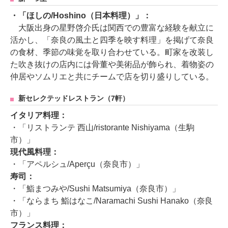
・「ほしの/Hoshino（日本料理）」：
大阪出身の星野啓介氏は関西での豊富な経験を献立に
活かし、「奈良の風土と四季を映す料理」を掲げて奈良
の食材、季節の味覚を取り合わせている。町家を改装し
た吹き抜けの店内には骨董や美術品が飾られ、着物姿の
仲居やソムリエと共にチームで店を切り盛りしている。
新セレクテッドレストラン（7軒）
イタリア料理：
・「リストランテ 西山/ristorante Nishiyama（生駒
市）」
現代風料理：
・「アペルシュ/Aperçu（奈良市）」
寿司：
・「鮨まつみや/Sushi Matsumiya（奈良市）」
・「ならまち 鮨はなこ/Naramachi Sushi Hanako（奈良
市）」
フランス料理：