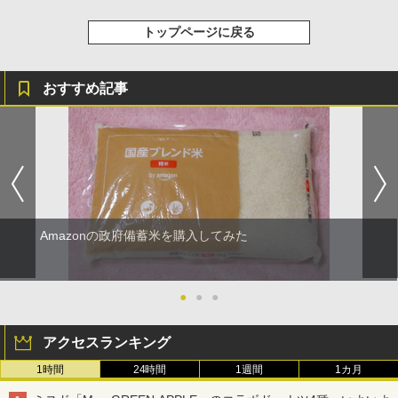
トップページに戻る
おすすめ記事
Amazonの政府備蓄米を購入してみた
●
●
●
アクセスランキング
1時間
24時間
1週間
1カ月