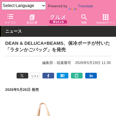
Powered by
Translate
グルメ Watch
店舗
バラエティ
ディーンアンドデルーカ
カテゴリ
過去記事
検索
Impressサイト
ニュース
DEAN & DELUCA×BEAMS、保冷ポーチが付いた
「ラタンかごバッグ」を発売
編集部：稲葉隆司
2026年5月19日 11:30
リスト
2026年5月26日 発売