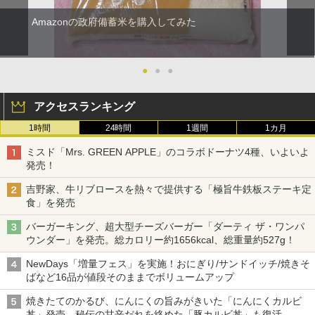
Amazonの政府備蓄米を購入してみた
●
●
●
アクセスランキング
1時間
24時間
1週間
1カ月
ミスド「Mrs. GREEN APPLE」のコラボドーナツ4種、いよいよ
発売！
吉野家、牛リブロースを熱々で提供する「極旨牛鉄板ステーキ定
食」を発売
バーガーキング、超大型チーズバーガー「ダーティ ザ・ワンパ
ウンダー」を発売。総カロリー約1656kcal、総重量約527g！
NewDays「増量フェス」を実施！おにぎり/サンドイッチ/焼きそ
ばなど16品が値段そのままでボリュームアップ
焼きたてのかるび、にんにくの旨みがきいた「にんにくカルビ
丼」発売。秘伝の甘辛だれを絡めた「豚カルビ丼」も復活