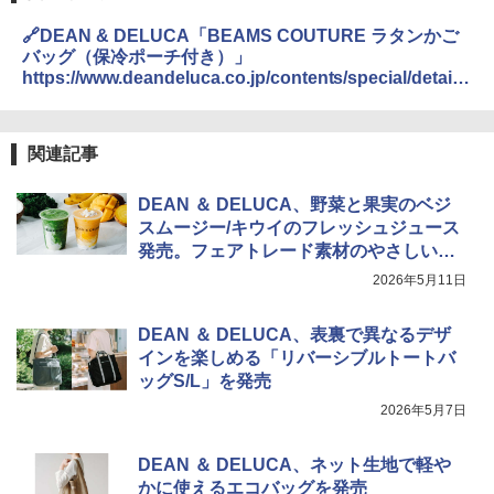
🔗DEAN & DELUCA「BEAMS COUTURE ラタンかご
バッグ（保冷ポーチ付き）」
https://www.deandeluca.co.jp/contents/special/detail/
beamscouture
関連記事
DEAN ＆ DELUCA、野菜と果実のベジ
スムージー/キウイのフレッシュジュース
発売。フェアトレード素材のやさしい味
わい
2026年5月11日
DEAN ＆ DELUCA、表裏で異なるデザ
インを楽しめる「リバーシブルトートバ
ッグS/L」を発売
2026年5月7日
DEAN ＆ DELUCA、ネット生地で軽や
かに使えるエコバッグを発売