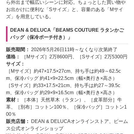
ら外出まで幅広いシーンに対応。ちょっとした買い物や
お出かけに便利な「Sサイズ」と、容量のある「Mサイ
ズ」を用意している。
DEAN & DELUCA「BEAMS COUTURE ラタンかご
バッグ（保冷ポーチ付き）」
販売期間：
2026年5月26日11時～なくなり次第終了
価格：
［Mサイズ］2万8600円、［Sサイズ］2万5300円
サイズ：
［Mサイズ］約47×17.5×27cm、持ち手は約49～62.5c
m、保冷バッグ 約41×9×22.5cm（幅×奥行き×高さ）
［Sサイズ］約33×17.5×21cm、持ち手は約27～39.5c
m、保冷バッグ 約29×9×16.5cm（幅×奥行き×高さ）
素材：
［本体］天然草木（ラタン）、［皮革部分］牛
革、［別布］コットン100％、［保冷バッグ］コットン1
00％
販売店舗：
DEAN & DELUCAオンラインストア、ビーム
ス公式オンラインショップ