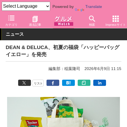
Powered by
Translate
グルメ Watch
店舗
バラエティ
ディーンアンドデルーカ
カテゴリ
過去記事
検索
Impressサイト
ニュース
DEAN & DELUCA、初夏の福袋「ハッピーバッグ
イエロー」を発売
編集部：稲葉隆司
2026年6月9日 11:15
リスト