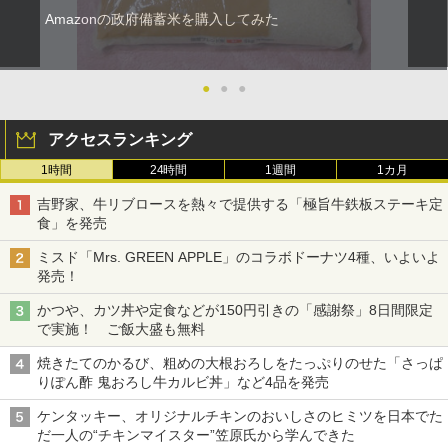
Amazonの政府備蓄米を購入してみた
●
●
●
アクセスランキング
1時間
24時間
1週間
1カ月
吉野家、牛リブロースを熱々で提供する「極旨牛鉄板ステーキ定
食」を発売
ミスド「Mrs. GREEN APPLE」のコラボドーナツ4種、いよいよ
発売！
かつや、カツ丼や定食などが150円引きの「感謝祭」8日間限定
で実施！ ご飯大盛も無料
焼きたてのかるび、粗めの大根おろしをたっぷりのせた「さっぱ
りぽん酢 鬼おろし牛カルビ丼」など4品を発売
ケンタッキー、オリジナルチキンのおいしさのヒミツを日本でた
だ一人の“チキンマイスター”笠原氏から学んできた