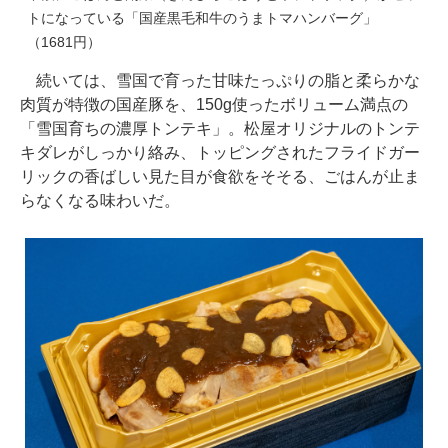
トになっている「国産黒毛和牛のうまトマハンバーグ」
（1681円）
続いては、雪国で育った甘味たっぷりの脂と柔らかな
肉質が特徴の国産豚を、150g使ったボリューム満点の
「雪国育ちの濃厚トンテキ」。松屋オリジナルのトンテ
キダレがしっかり絡み、トッピングされたフライドガー
リックの香ばしい見た目が食欲をそそる、ごはんが止ま
らなくなる味わいだ。