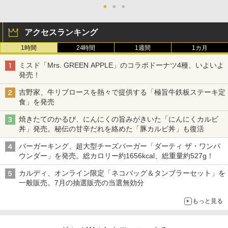
●
●
●
アクセスランキング
1時間
24時間
1週間
1カ月
ミスド「Mrs. GREEN APPLE」のコラボドーナツ4種、いよいよ
発売！
吉野家、牛リブロースを熱々で提供する「極旨牛鉄板ステーキ定
食」を発売
焼きたてのかるび、にんにくの旨みがきいた「にんにくカルビ
丼」発売。秘伝の甘辛だれを絡めた「豚カルビ丼」も復活
バーガーキング、超大型チーズバーガー「ダーティ ザ・ワンパ
ウンダー」を発売。総カロリー約1656kcal、総重量約527g！
カルディ、オンライン限定「ネコバッグ＆タンブラーセット」を
一般販売。7月の抽選販売の当選無効分
もっと見る