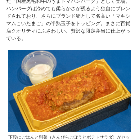
た「国産黒毛和牛のうまトマハンバーグ」として登場。
ハンバーグは冷めても柔らかさが残るよう独自にブレン
ドされており、さらにブランド卵として名高い「マキシ
マムこいたまご」の半熟玉子をトッピング。まさに百貨
店クオリティにふさわしい、贅沢な限定弁当に仕上がっ
ている。
下段にごはんと副菜（きんぴらごぼうとポテトサラダ）がセッ