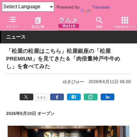
Powered by
Translate
グルメ Watch
店舗
丼もの
松屋
カテゴリ
過去記事
検索
Impressサイト
ニュース
「松屋の松屋はこちら」松屋銀座の「松屋
PREMIUM」を見てきた＆「肉倍量神戸牛牛め
し」を食べてみた
ゆきぴゅー
2026年6月11日 06:00
リスト
2026年6月10日 オープン