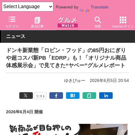
Powered by
Translate
グルメ Watch
食品
弁当・惣菜
カテゴリ
過去記事
検索
Impressサイト
ニュース
ドンキ新業態「ロビン・フッド」の85円おにぎり
や超コスパ新PB「EDRP」も！「オリジナル商品
体感展示会」で見てきた“ヤベー”グルメレポート
ゆきぴゅー
2026年6月5日 20:54
リスト
2026年6月4日 開催