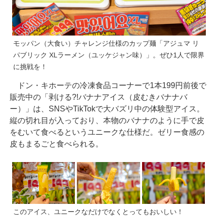
モッパン（大食い）チャレンジ仕様のカップ麺「アジュマ リ
パブリック XLラーメン（ユッケジャン味）」。ぜひ1人で限界
に挑戦を！
ドン・キホーテの冷凍食品コーナーで1本199円前後で
販売中の「剥ける?!バナナアイス（皮むきバナナバ
ー）」は、SNSやTikTokで大バズリ中の体験型アイス。
縦の切れ目が入っており、本物のバナナのように手で皮
をむいて食べるというユニークな仕様だ。ゼリー食感の
皮もまるごと食べられる。
このアイス、ユニークなだけでなくとってもおいしい！