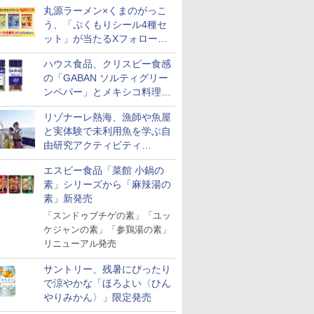
丸源ラーメン×くまのがっこ
う、「ぷくもりシール4種セ
ット」が当たるXフォロー＆
リポストキャンペーン実施
ハウス食品、クリスピー食感
の「GABAN ソルティグリー
ンペパー」とメキシコ料理に
合う「GABAN チポトレペパ
リゾナーレ熱海、漁師や魚屋
ー」発売
と実体験で未利用魚を学ぶ自
由研究アクティビティ
「Fisherman's Academy」を
エスビー食品「菜館 小鍋の
実施中
素」シリーズから「麻辣湯の
素」新発売
「スンドゥブチゲの素」「ユッ
ケジャンの素」「参鶏湯の素」
リニューアル発売
サントリー、残暑にぴったり
で涼やかな「ほろよい〈ひん
やりみかん〉」限定発売