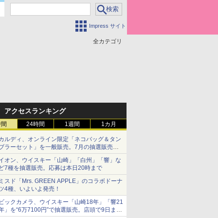
Impress サイト
全カテゴリ
アクセスランキング
時間
24時間
1週間
1カ月
カルディ、オンライン限定「ネコバッグ＆タン
ブラーセット」を一般販売。7月の抽選販売の
当選無効分
イオン、ウイスキー「山崎」「白州」「響」な
ど7種を抽選販売。応募は本日20時まで
ミスド「Mrs. GREEN APPLE」のコラボドーナ
ツ4種、いよいよ発売！
ビックカメラ、ウイスキー「山崎18年」「響21
年」を“6万7100円”で抽選販売。店頭で9日まで
受付