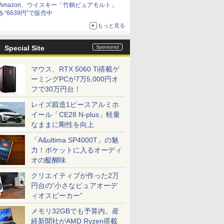
Amazon、ウイスキー「竹鶴ピュアモルト」
を“6639円”で販売中
もっと見る
Special Site
マウス、RTX 5060 Ti搭載ゲ
ーミングPCが7万5,000円オ
フで30万円台！
レイズ鍛造1ピースアルミホ
イール「CE28 N-plus」軽量
なままに剛性を向上
「A&ultima SP4000T」の魅
力！ポケットに入るオーディ
オの醍醐味
クリエイティブが作った2万
円台の“小さなピュアオーデ
ィオスピーカー”
メモリ32GBでも予算内。産
経新聞社がAMD Ryzen搭載