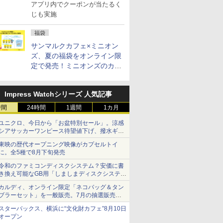
祭特別企画第4弾
アプリ内でクーポンが当たるく
じも実施
福袋
サンマルクカフェ×ミニオン
ズ、夏の福袋をオンライン限
定で発売！ミニオンズのカッ
プと2500円相当のチケット
付き
Impress Watchシリーズ 人気記事
時間
24時間
1週間
1カ月
ユニクロ、今日から「お盆特別セール」。涼感
シアサッカーワンピース待望値下げ、撥水ギア
ショーツは1990円に
東映の歴代オープニング映像がカプセルトイ
に。全5種で8月下旬発売
令和のファミコンディスクシステム？安価に書
き換え可能なGB用「しましまディスクシステ
ム」
カルディ、オンライン限定「ネコバッグ＆タン
ブラーセット」を一般販売。7月の抽選販売の
当選無効分
スターバックス、横浜に“文化財カフェ”8月10日
オープン