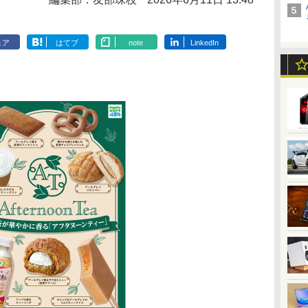
ェア
はてブ
note
LinkedIn