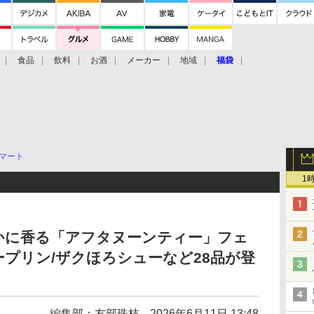
食品
飲料
お酒
メーカー
地域
福袋
マート
1
かに香る「アフタヌーンティー」フェ
プリン/ザクほろシューなど28品が登
編集部：友部珠枝
2026年6月11日 13:48