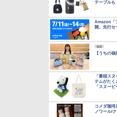
テーブルも
Amazon
開。先行セ
福袋
【うちの福
「番頭スヌ
テムがたく
「スヌーピー 
コメダ珈琲
ノワール/