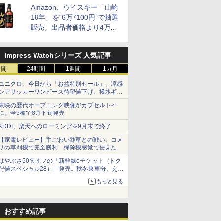
Amazon、ウイスキー「山崎
18年」を“6万7100円”で抽選
販売。出品者価格より4万
9700円以上お得
Impress Watchシリーズ 人気記事
時間
24時間
1週間
1カ月
ユニクロ、今日から「お盆特別セール」。涼感
シアサッカーワンピース待望値下げ、撥水ギア
ショーツは1990円に
東映の歴代オープニング映像がカプセルトイ
に。全5種で8月下旬発売
KDDI、楽天へのローミングを9月末で終了
【家電レビュー】手ごわい雑草との戦い、コメ
リの草刈機で完全勝利 掃除機感覚で使えた
はやぶさ50％オフの「新幹線eチケット（トク
だ値スペシャル28）」発売。秋冬乗車分、えき
ねっと限定
もっと見る
おすすめ記事