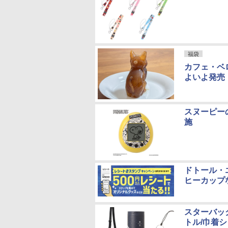
福袋
カフェ・ベ
よいよ発売
スヌーピーの
施
ドトール・
ヒーカップ
スターバック
トル/巾着