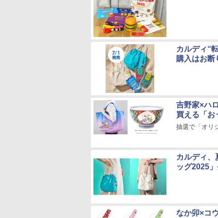
カルディ“
購入はお断
吉野家×ハ
買える「お
抽選で「オリ
カルディ、
ッグ2025
なか卯×コ