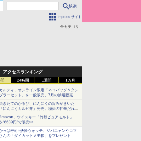
Impress サイト
全カテゴリ
アクセスランキング
時間
24時間
1週間
1カ月
カルディ、オンライン限定「ネコバッグ＆タン
ブラーセット」を一般販売。7月の抽選販売の
当選無効分
焼きたてのかるび、にんにくの旨みがきいた
「にんにくカルビ丼」発売。秘伝の甘辛だれを
絡めた「豚カルビ丼」も復活
Amazon、ウイスキー「竹鶴ピュアモルト」
を“6639円”で販売中
かっぱ寿司×妖怪ウォッチ、ジバニャンやコマ
さんの「ダイカットメモ帳」をプレゼント