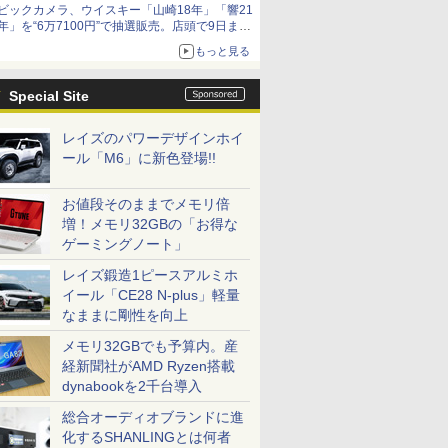
ビックカメラ、ウイスキー「山崎18年」「響21
年」を“6万7100円”で抽選販売。店頭で9日まで
受付
もっと見る
Special Site
レイズのパワーデザインホイ
ール「M6」に新色登場!!
お値段そのままでメモリ倍
増！メモリ32GBの「お得な
ゲーミングノート」
レイズ鍛造1ピースアルミホ
イール「CE28 N-plus」軽量
なままに剛性を向上
メモリ32GBでも予算内。産
経新聞社がAMD Ryzen搭載
dynabookを2千台導入
総合オーディオブランドに進
化するSHANLINGとは何者