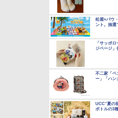
松屋×パウ
ント。抽選
「サッポロ
ジページ」
不二家「ペ
ー」「ハン
UCC“夏
ボトルの3