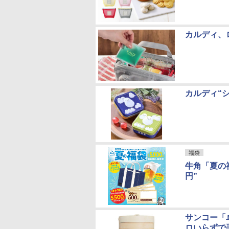
カルディ、
カルディ“
福袋
牛角「夏の福
円”
サンコー「
ロいらずで