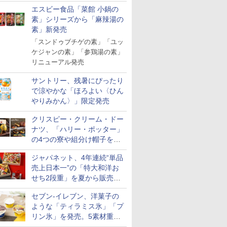
「Fisherman's Academy」を
エスビー食品「菜館 小鍋の
実施中
素」シリーズから「麻辣湯の
素」新発売
「スンドゥブチゲの素」「ユッ
ケジャンの素」「参鶏湯の素」
リニューアル発売
サントリー、残暑にぴったり
で涼やかな「ほろよい〈ひん
やりみかん〉」限定発売
クリスピー・クリーム・ドー
ナツ、「ハリー・ポッター」
の4つの寮や組分け帽子をイ
メージしたドーナツなど発売
ジャパネット、4年連続“単品
売上日本一”の「特大和洋お
せち2段重」を夏から販売。
73品・年越しそば付き
セブン-イレブン、洋菓子の
ような「ティラミス氷」「プ
リン氷」を発売。5素材重ね
と2層仕立ての濃厚な味わい