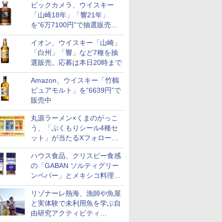
ビックカメラ、ウイスキー
も登場
「山崎18年」「響21年」
を“6万7100円”で抽選販売。
店頭で9日まで受付
イオン、ウイスキー「山崎」
「白州」「響」など7種を抽
選販売。応募は本日20時まで
Amazon、ウイスキー「竹鶴
ピュアモルト」を“6639円”で
販売中
丸源ラーメン×くまのがっこ
う、「ぷくもりシール4種セ
ット」が当たるXフォロー＆
リポストキャンペーン実施
ハウス食品、クリスピー食感
の「GABAN ソルティグリー
ンペパー」とメキシコ料理に
合う「GABAN チポトレペパ
リゾナーレ熱海、漁師や魚屋
ー」発売
と実体験で未利用魚を学ぶ自
由研究アクティビティ