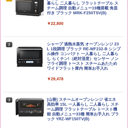
ー4000ml ブラックニッカクリア ウヰス
食品 インスタント カップ麺
暮らし 二人暮らし フラットテーブル ス
キー 【日本 アサヒ ウィスキー】 大容量
チーム調理 自動メニュー19種搭載 角皿
￥2,650
お得 4リットル
付き ブラック MRK-F250TSV(B)
￥1,939
￥4,358
￥22,800
【公式】ブタメン とんこつ味 35g×15個
2
新潟ケンベイ【精米】新潟県産にじのき
2
| 業務用 夜食 カップラーメン ミニカップ
らめき 5kg 令和7年産
角瓶 2700ml サントリー ウイスキー ハ
シャープ 過熱水蒸気 オーブンレンジ 23
麺 小腹 インスタント アウトドアにも ロ
2
2
イボール 大容量
L 1段調理 ブラック RE-WF232-B シンプ
ーリングストック 大人買い おやつカン
ル操作 コンパクト 一人暮らし 二人暮ら
￥3,056
パニー
し らくチン!（絶対湿度）センサー ノン
￥6,063
フライ調理 トースト スチームあたため
￥1,288
ワイドフラット庫内 簡単お手入れ
by Amazon あきたこまちブレンド 無洗
￥29,478
3
米 5kg
トリスウイスキー 4000ml サントリー 大
3
カップヌードル カップヌードルPRO シ
3
容量 4リットル
ーフードヌードル 高たんぱく&低糖質 さ
￥3,396
らに塩分控えめ 78g×12個
[山善] スチームオーブンレンジ 省エネ
￥4,274
3
高効率 15L 一人暮らし 二人暮らし スチ
￥3,248
ーム調理 フラットテーブル トースト機
能 自動メニュー33種 簡単お手入れ ブラ
ック YRZ-WF150TV(B)
野沢農産 無洗米 青い流るる コシヒカリ
4
5kg 長野県産 令和7年産
角ハイボール 350ml×24本 サントリー ウ
4
カップヌードル レギュラー 日清食品 カ
4