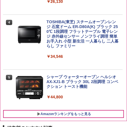
イスキー ハイボール 缶
￥26,130
ップ麺 78g×20個
￥3,980
￥4,930
￥3,475
TOSHIBA(東芝) スチームオーブンレン
4
ジ 石窯ドーム ER-D80A(K) ブラック 25
【在庫処分価格】ももたろう印 無洗米 5
0℃ 1段調理 フラットテーブル 電子レン
5
kg 業務用 お米マイスターブレンド
ジ 赤外線センサー ノンフライ調理 簡単
サントリー シングルモルト ウイスキー
5
マルちゃん マルちゃんZUBAAAN! 横浜
5
お手入れ 小型 新生活 一人暮らし 二人暮
白州 Story of the Distillery 2026 化粧箱
家系醤油豚骨 3食パック 130g×3食
らし ファミリー
入 700ml
￥2,680
￥467
￥34,546
￥19,860
シャープ ウォーターオーブン ヘルシオ
5
AX-XJ1-B ブラック 30L 2段調理 コンベ
クション トースト機能
￥44,800
Amazonランキングをもっと見る