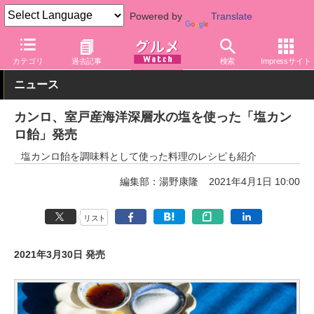
Powered by
Translate
グルメ Watch
菓子・スイーツ
あめ・ガム・グミ
カテゴリ
過去記事
検索
Impressサイト
ニュース
カンロ、室戸産海洋深層水の塩を使った「塩カン
ロ飴」発売
塩カンロ飴を調味料として使った料理のレシピも紹介
編集部：湯野康隆
2021年4月1日 10:00
リスト
2021年3月30日 発売