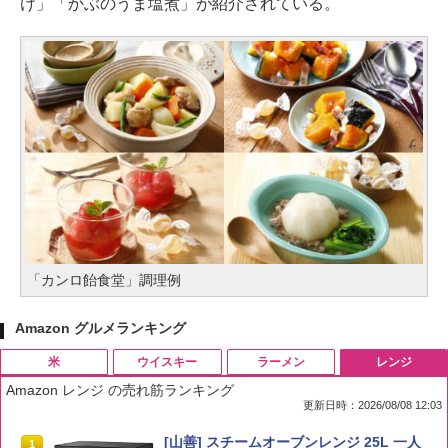
け」「かぶのうま塩煮」が紹介されている。
「カンロ飴食堂」調理例
Amazon グルメランキング
米
ウイスキー
ラーメン
レンジ
Amazon レンジ の売れ筋ランキング
更新日時：2026/08/08 12:03
by Amazon 国産ブレンド米 精米 5kg
ブラックニッカ ニッカ Nikka ウィスキ
チキンラーメン どんぶり 85g×12個 日清
[山善] スチームオーブンレンジ 25L 一人
1
1
1
1