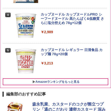
by Amazon あきたこまちブレンド 無洗
4
米 5kg
トリスウイスキー 4000ml サントリー 大
4
カップヌードル カップヌードルPRO シ
4
容量 4リットル
ーフードヌードル 高たんぱく&低糖質 さ
￥3,396
らに塩分控えめ 78g×12個
￥4,329
￥2,989
新潟県産新之助 無洗米 5kg 令和7年産
5
サントリー シングルモルト ウイスキー
5
カップヌードル レギュラー 日清食品 カ
5
白州 Story of the Distillery 2026 化粧箱
￥4,536
ップ麺 78g×20個
入 700ml
￥3,213
￥20,000
Amazonランキングをもっと見る
編集部のおすすめ記事
シャープ 過熱水蒸気 オーブンレンジ 26
森永乳業、カスタードのコクが際立つプ
1
L コンベクション 2段調理 ホワイト RE-
リン「通のこだわり 濃密カスタード 深み