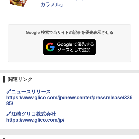
SS26B-W
カラメル」
￥32,800
Google 検索で当サイトの記事を優先表示させる
[山善] スチームオーブンレンジ 25L 一人
2
暮らし 二人暮らし フラットテーブル ス
チーム調理 自動メニュー19種搭載 角皿
付き ブラック MRK-F250TSV(B)
￥19,990
関連リンク
[山善] スチームオーブンレンジ 省エネ
3
高効率 15L 一人暮らし 二人暮らし スチ
🔗ニュースリリース
ーム調理 フラットテーブル トースト機
https://www.glico.com/jp/newscenter/pressrelease/336
能 自動メニュー33種 簡単お手入れ ブラ
85/
ック YRZ-WF150TV(B)
🔗江崎グリコ株式会社
￥26,800
https://www.glico.com/jp/