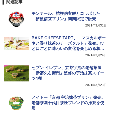
TOSHIBA(東芝) スチームオーブンレン
4
関連記事
ジ 石窯ドーム ER-D80A(K) ブラック 25
0℃ 1段調理 フラットテーブル 電子レン
モンテール、桔梗信玄餅とコラボした
ジ 赤外線センサー ノンフライ調理 簡単
お手入れ 小型 新生活 一人暮らし 二人暮
「桔梗信玄プリン」期間限定で販売
らし ファミリー
2021年3月31日
￥34,546
BAKE CHEESE TART、「マスカルポー
ネと香り抹茶のチーズタルト」発売。ひ
と口ごとに味わいの変化を楽しめる和ス
シャープ ウォーターオーブン ヘルシオ
5
イーツ
AX-XJ1-B ブラック 30L 2段調理 コンベ
2021年3月24日
クション トースト機能
￥44,800
セブン-イレブン、京都宇治の老舗茶屋
「伊藤久右衛門」監修の宇治抹茶スイー
ツ4種
2021年3月23日
メイトー「京都 宇治抹茶プリン」発売。
老舗茶園十代目茶匠ブレンドの抹茶を使
用