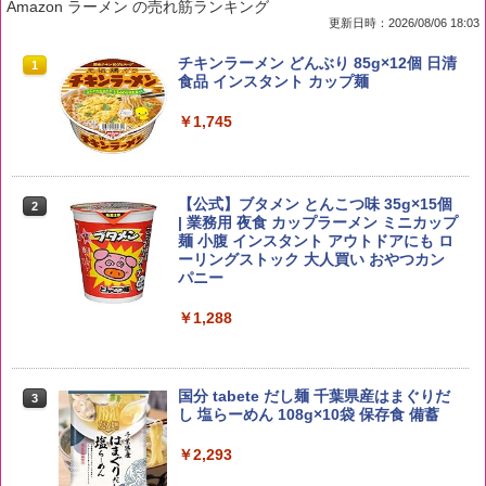
Amazon ラーメン の売れ筋ランキング
更新日時：2026/08/06 18:03
by Amazon 国産ブレンド米 精米 5kg
ブラックニッカ ニッカ Nikka ウィスキ
チキンラーメン どんぶり 85g×12個 日清
1
1
1
ー4000ml ブラックニッカクリア ウヰス
食品 インスタント カップ麺
キー 【日本 アサヒ ウィスキー】 大容量
￥2,650
お得 4リットル
￥1,745
￥3,940
【公式】ブタメン とんこつ味 35g×15個
2
野沢農産 無洗米 青い流るる コシヒカリ
2
| 業務用 夜食 カップラーメン ミニカップ
5kg 長野県産 令和7年産
角瓶 2700ml サントリー ウイスキー ハ
麺 小腹 インスタント アウトドアにも ロ
2
イボール 大容量
ーリングストック 大人買い おやつカン
￥3,325
パニー
￥5,685
￥1,288
【在庫処分価格】ももたろう印 無洗米 5
3
kg 業務用 お米マイスターブレンド
角ハイボール 350ml×24本 サントリー ウ
3
国分 tabete だし麺 千葉県産はまぐりだ
3
イスキー ハイボール 缶
し 塩らーめん 108g×10袋 保存食 備蓄
￥2,680
￥4,919
￥2,293