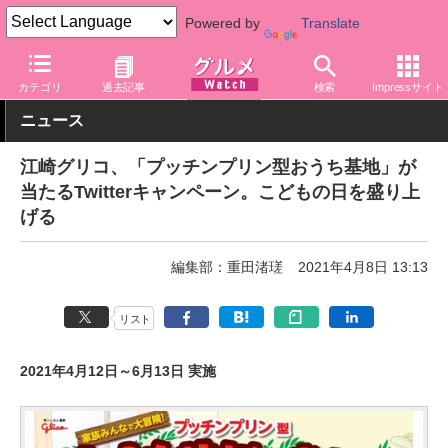
Powered by
Translate
グルメ Watch
メーカー
菓子
江崎グリコ
カテゴリ
過去記事
検索
Impressサイト
ニュース
江崎グリコ、「プッチンプリン型おうち基地」が
当たるTwitterキャンペーン。こどもの日を盛り上
げる
編集部：重田渚瑳
2021年4月8日 13:13
リスト
2021年4月12日～6月13日 実施