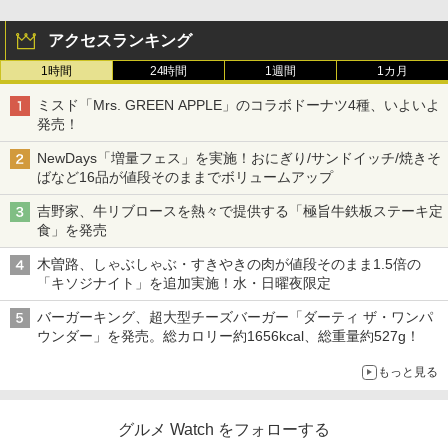
アクセスランキング
1時間
24時間
1週間
1カ月
ミスド「Mrs. GREEN APPLE」のコラボドーナツ4種、いよいよ
発売！
NewDays「増量フェス」を実施！おにぎり/サンドイッチ/焼きそ
ばなど16品が値段そのままでボリュームアップ
吉野家、牛リブロースを熱々で提供する「極旨牛鉄板ステーキ定
食」を発売
木曽路、しゃぶしゃぶ・すきやきの肉が値段そのまま1.5倍の
「キソジナイト」を追加実施！水・日曜夜限定
バーガーキング、超大型チーズバーガー「ダーティ ザ・ワンパ
ウンダー」を発売。総カロリー約1656kcal、総重量約527g！
もっと見る
グルメ Watch をフォローする