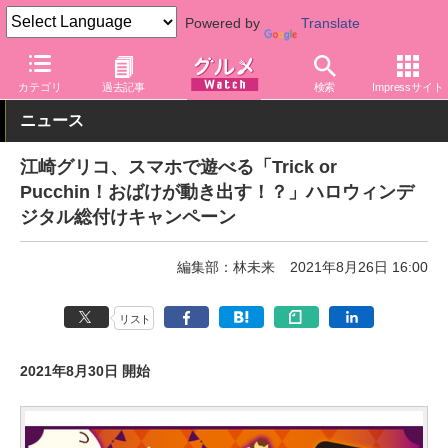
Powered by
Translate
グルメ Watch
メーカー
菓子
江崎グリコ
カテゴリ
過去記事
検索
Impressサイト
ニュース
江崎グリコ、スマホで遊べる「Trick or
Pucchin！おばけが動き出す！？」ハロウィンデ
ジタル総付けキャンペーン
編集部：林未来
2021年8月26日 16:00
リスト
2021年8月30日 開始