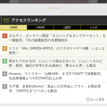
●
●
●
アクセスランキング
1時間
24時間
1週間
1カ月
カルディ、オンライン限定「ネコバッグ＆タンブラーセット」を
一般販売。7月の抽選販売の当選無効分
ミスド「Mrs. GREEN APPLE」のコラボドーナツ4種、いよいよ
発売！
焼きたてのかるび、にんにくの旨みがきいた「にんにくカルビ
丼」発売。秘伝の甘辛だれを絡めた「豚カルビ丼」も復活
Amazon、ウイスキー「山崎18年」を“6万7100円”で抽選販売。
出品者価格より4万9700円以上お得
大戸屋、全長約20cmの「真あじの大判あじフライ」を限定発
売。“200円引き”クーポンも配信
もっと見る