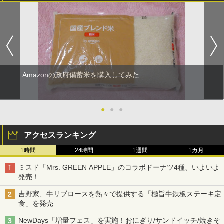
Amazonの政府備蓄米を購入してみた
●
●
●
アクセスランキング
1時間
24時間
1週間
1カ月
ミスド「Mrs. GREEN APPLE」のコラボドーナツ4種、いよいよ
発売！
吉野家、牛リブロースを熱々で提供する「極旨牛鉄板ステーキ定
食」を発売
NewDays「増量フェス」を実施！おにぎり/サンドイッチ/焼きそ