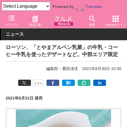
Powered by
Translate
グルメ Watch
店舗
コンビニ
ローソン
カテゴリ
過去記事
検索
Impressサイト
ニュース
ローソン、「とやまアルペン乳業」の牛乳・コー
ヒー牛乳を使ったデザートなど。中部エリア限定
編集部：重田渚瑳
2021年8月30日 10:00
リスト
2021年8月31日 発売