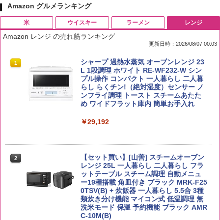
Amazon グルメランキング
米
ウイスキー
ラーメン
レンジ
Amazon レンジ の売れ筋ランキング
更新日時：2026/08/07 00:03
by Amazon 国産ブレンド米 精米 5kg
ブラックニッカ ニッカ Nikka ウィスキ
チキンラーメン どんぶり 85g×12個 日清
シャープ 過熱水蒸気 オーブンレンジ 23
1
1
1
1
ー4000ml ブラックニッカクリア ウヰス
食品 インスタント カップ麺
L 1段調理 ホワイト RE-WF232-W シン
キー 【日本 アサヒ ウィスキー】 大容量
プル操作 コンパクト 一人暮らし 二人暮
￥2,650
お得 4リットル
らし らくチン!（絶対湿度）センサー ノ
￥1,939
ンフライ調理 トースト スチームあたた
め ワイドフラット庫内 簡単お手入れ
￥4,356
￥29,192
【公式】ブタメン とんこつ味 35g×15個
2
野沢農産 無洗米 青い流るる コシヒカリ
2
| 業務用 夜食 カップラーメン ミニカップ
5kg 長野県産 令和7年産
角瓶 2700ml サントリー ウイスキー ハ
麺 小腹 インスタント アウトドアにも ロ
2
イボール 大容量
ーリングストック 大人買い おやつカン
【セット買い】[山善] スチームオーブン
￥3,980
パニー
2
レンジ 25L 一人暮らし 二人暮らし フラ
￥6,054
ットテーブル スチーム調理 自動メニュ
￥1,451
ー19種搭載 角皿付き ブラック MRK-F25
0TSV(B) + 炊飯器 一人暮らし 5.5合 3種
類炊き分け機能 マイコン式 低温調理 無
【在庫処分価格】ももたろう印 無洗米 5
3
洗米モード 保温 予約機能 ブラック AMR
kg 業務用 お米マイスターブレンド
角ハイボール 350ml×24本 サントリー ウ
3
国分 tabete だし麺 千葉県産はまぐりだ
3
C-10M(B)
イスキー ハイボール 缶