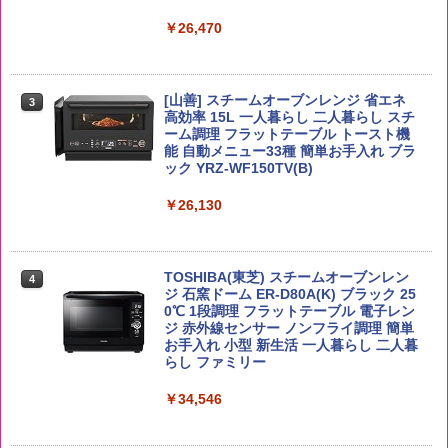
し 塩らーめん 108g×10袋 保存食 備蓄
￥2,680
￥26,470
￥4,939
￥2,323
[山善] スチームオーブンレンジ 省エネ
by Amazon あきたこまちブレンド 無洗
3
4
高効率 15L 一人暮らし 二人暮らし スチ
米 5kg
トリスウイスキー 4000ml サントリー 大
4
カップヌードル カップヌードルPRO シ
4
ーム調理 フラットテーブル トースト機
容量 4リットル
ーフードヌードル 高たんぱく&低糖質 さ
能 自動メニュー33種 簡単お手入れ ブラ
￥3,396
らに塩分控えめ 78g×12個
ック YRZ-WF150TV(B)
￥4,345
￥2,989
￥26,130
by Amazon 新潟県産 新潟のお米 無洗米
5
5kg
サントリー シングルモルト ウイスキー
5
カップヌードル カップヌードルPRO し
5
TOSHIBA(東芝) スチームオーブンレン
白州 Story of the Distillery 2026 化粧箱
4
ょうゆ 高たんぱく&低糖質 さらに塩分控
ジ 石窯ドーム ER-D80A(K) ブラック 25
入 700ml
￥3,274
えめ 75g×12個
0℃ 1段調理 フラットテーブル 電子レン
ジ 赤外線センサー ノンフライ調理 簡単
￥20,000
￥3,103
お手入れ 小型 新生活 一人暮らし 二人暮
らし ファミリー
￥34,546