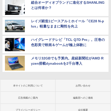
総合オーディオブランドに進化するSHANLING
とは何者か？
レイズ鍛造1ピースアルミホイール「CE28 N-p
lus」軽量なままに剛性を向上
ハイグレードテレビ「TCL Q7D Pro」。圧巻の
色彩美で映画＆ゲームが極上体験に
メモリ32GBでも予算内。産経新聞社がAMD R
yzen搭載dynabookを2千台導入
本サイトのご利用について
お問い合わせ
広告掲載のご案内
編集部へのご連絡
プライバシーポリシー
会社概要