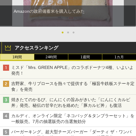
Amazonの政府備蓄米を購入してみた
●
●
●
アクセスランキング
1時間
24時間
1週間
1カ月
ミスド「Mrs. GREEN APPLE」のコラボドーナツ4種、いよいよ
発売！
吉野家、牛リブロースを熱々で提供する「極旨牛鉄板ステーキ定
食」を発売
焼きたてのかるび、にんにくの旨みがきいた「にんにくカルビ
丼」発売。秘伝の甘辛だれを絡めた「豚カルビ丼」も復活
カルディ、オンライン限定「ネコバッグ＆タンブラーセット」を
一般販売。7月の抽選販売の当選無効分
バーガーキング、超大型チーズバーガー「ダーティ ザ・ワンパ