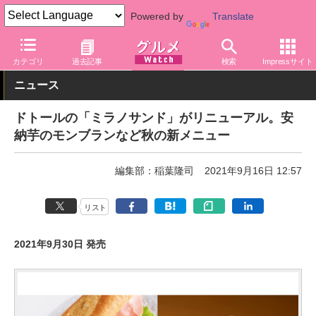
Powered by
Translate
グルメ Watch
店舗
カフェ
ドトール
カテゴリ
過去記事
検索
Impressサイト
ニュース
ドトールの「ミラノサンド」がリニューアル。安
納芋のモンブランなど秋の新メニュー
編集部：稲葉隆司
2021年9月16日 12:57
リスト
2021年9月30日 発売