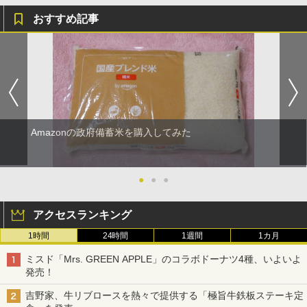
おすすめ記事
Amazonの政府備蓄米を購入してみた
●
●
●
アクセスランキング
1時間
24時間
1週間
1カ月
ミスド「Mrs. GREEN APPLE」のコラボドーナツ4種、いよいよ
発売！
吉野家、牛リブロースを熱々で提供する「極旨牛鉄板ステーキ定