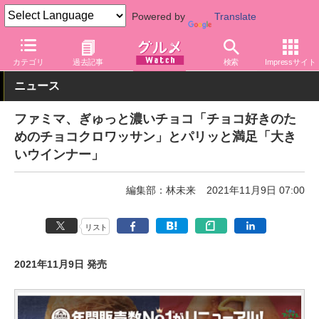
Powered by
Translate
グルメ Watch
店舗
コンビニ
ファミリーマート
カテゴリ
過去記事
検索
Impressサイト
ニュース
ファミマ、ぎゅっと濃いチョコ「チョコ好きのた
めのチョコクロワッサン」とパリッと満足「大き
いウインナー」
編集部：林未来
2021年11月9日 07:00
リスト
2021年11月9日 発売