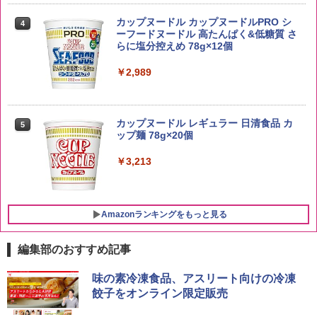
by Amazon あきたこまちブレンド 無洗
4
米 5kg
トリスウイスキー 4000ml サントリー 大
4
カップヌードル カップヌードルPRO シ
4
容量 4リットル
ーフードヌードル 高たんぱく&低糖質 さ
￥3,396
らに塩分控えめ 78g×12個
￥4,329
￥2,989
新潟県産新之助 無洗米 5kg 令和7年産
5
サントリー シングルモルト ウイスキー
5
カップヌードル レギュラー 日清食品 カ
5
白州 Story of the Distillery 2026 化粧箱
￥4,536
ップ麺 78g×20個
入 700ml
￥3,213
￥20,000
Amazonランキングをもっと見る
編集部のおすすめ記事
シャープ 過熱水蒸気 オーブンレンジ 26
味の素冷凍食品、アスリート向けの冷凍
1
L コンベクション 2段調理 ホワイト RE-
餃子をオンライン限定販売
SS26B-W