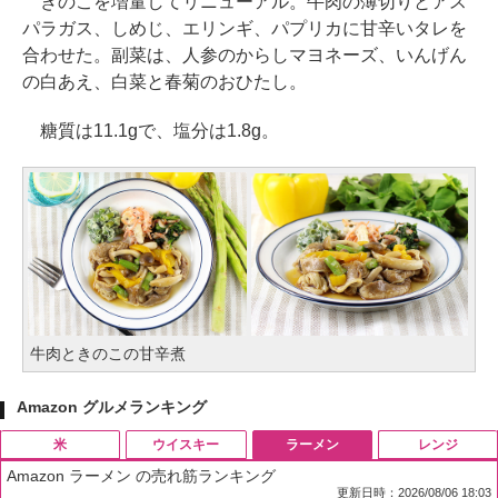
きのこを増量してリニューアル。牛肉の薄切りとアス
パラガス、しめじ、エリンギ、パプリカに甘辛いタレを
合わせた。副菜は、人参のからしマヨネーズ、いんげん
の白あえ、白菜と春菊のおひたし。
糖質は11.1gで、塩分は1.8g。
牛肉ときのこの甘辛煮
Amazon グルメランキング
米
ウイスキー
ラーメン
レンジ
Amazon ラーメン の売れ筋ランキング
更新日時：2026/08/06 18:03