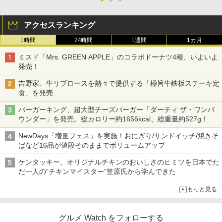
アクセスランキング
1時間
24時間
1週間
1カ月
ミスド「Mrs. GREEN APPLE」のコラボドーナツ4種、いよいよ
発売！
吉野家、牛リブロースを熱々で提供する「極旨牛鉄板ステーキ定
食」を発売
バーガーキング、超大型チーズバーガー「ダーティ ザ・ワンパ
ウンダー」を発売。総カロリー約1656kcal、総重量約527g！
NewDays「増量フェス」を実施！おにぎり/サンドイッチ/焼きそ
ばなど16品が値段そのままでボリュームアップ
ケンタッキー、オリジナルチキンのおいしさのヒミツを日本でた
だ一人の“チキンマイスター”笠原氏から学んできた
もっと見る
グルメ Watch をフォローする