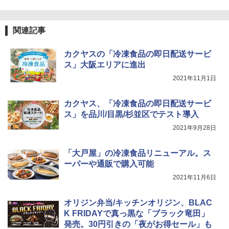
0℃ 1段調理 フラットテーブル 電子レン
ジ 赤外線センサー ノンフライ調理 簡単
お手入れ 小型 新生活 一人暮らし 二人暮
関連記事
らし ファミリー
￥34,546
カクヤスの「冷凍食品の即日配送サービ
ス」大阪エリアに進出
2021年11月1日
シャープ ウォーターオーブン ヘルシオ
5
AX-XJ1-B ブラック 30L 2段調理 コンベ
カクヤス、「冷凍食品の即日配送サービ
クション トースト機能
ス」を品川/目黒/杉並区でテスト導入
￥44,800
2021年9月28日
「大戸屋」の冷凍食品リニューアル。ス
ーパーや通販で購入可能
2021年11月6日
オリジン弁当/キッチンオリジン、BLAC
K FRIDAYで真っ黒な「ブラック竜田」
発売。30円引きの「夜がお得セール」も