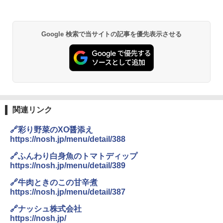
￥32,800
Google 検索で当サイトの記事を優先表示させる
[山善] スチームオーブンレンジ 25L 一人
2
暮らし 二人暮らし フラットテーブル ス
チーム調理 自動メニュー19種搭載 角皿
付き ブラック MRK-F250TSV(B)
￥19,990
関連リンク
[山善] スチームオーブンレンジ 省エネ
3
🔗彩り野菜のXO醤添え
高効率 15L 一人暮らし 二人暮らし スチ
https://nosh.jp/menu/detail/388
ーム調理 フラットテーブル トースト機
能 自動メニュー33種 簡単お手入れ ブラ
🔗ふんわり白身魚のトマトディップ
ック YRZ-WF150TV(B)
https://nosh.jp/menu/detail/389
￥26,800
🔗牛肉ときのこの甘辛煮
https://nosh.jp/menu/detail/387
🔗ナッシュ株式会社
TOSHIBA(東芝) スチームオーブンレン
4
https://nosh.jp/
ジ 石窯ドーム ER-D80A(K) ブラック 25