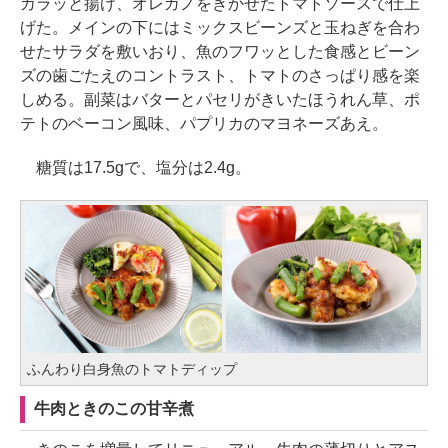
カラッと揚げ、オレガノをきかせたトマトソースで仕上
げた。メインの下にはミックスビーンズと玉ねぎを合わ
せたサラダを敷いおり、魚のフワッとした食感とビーン
ズの歯ごたえのコントラスト、トマトのさっぱり感を楽
しめる。副菜はバターとパセリがきいたほうれん草、ポ
テトのベーコン風味、パプリカのマヨネーズあえ。
糖質は17.5gで、塩分は2.4g。
ふんわり白身魚のトマトディップ
牛肉ときのこの甘辛煮