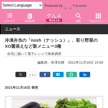
Powered by
Translate
グルメ Watch
食品
冷凍食品
カテゴリ
過去記事
検索
Impressサイト
ニュース
冷凍弁当の「nosh（ナッシュ）」、彩り野菜の
XO醤添えなど新メニュー3種
自宅に届いて電子レンジで簡単調理
編集部：米澤功輝
2021年11月16日 19:00
リスト
2021年11月16日 発売