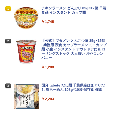
by Amazon 国産ブレンド米 精米 5kg
ブラックニッカ ニッカ Nikka ウィスキ
チキンラーメン どんぶり 85g×12個 日清
1
1
1
ー4000ml ブラックニッカクリア ウヰス
食品 インスタント カップ麺
キー 【日本 アサヒ ウィスキー】 大容量
￥2,650
お得 4リットル
￥1,745
￥3,940
【公式】ブタメン とんこつ味 35g×15個
2
野沢農産 無洗米 青い流るる コシヒカリ
2
| 業務用 夜食 カップラーメン ミニカップ
5kg 長野県産 令和7年産
角瓶 2700ml サントリー ウイスキー ハ
麺 小腹 インスタント アウトドアにも ロ
2
イボール 大容量
ーリングストック 大人買い おやつカン
￥3,325
パニー
￥5,685
￥1,288
【在庫処分価格】ももたろう印 無洗米 5
3
kg 業務用 お米マイスターブレンド
角ハイボール 350ml×24本 サントリー ウ
3
国分 tabete だし麺 千葉県産はまぐりだ
3
イスキー ハイボール 缶
し 塩らーめん 108g×10袋 保存食 備蓄
￥2,680
￥4,919
￥2,293