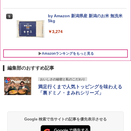
by Amazon 新潟県産 新潟のお米 無洗米
5
5kg
￥3,274
Amazonランキングをもっと見る
編集部のおすすめ記事
ブラックニッカ ニッカ Nikka ウィスキ
国分 tabete だし麺 千葉県産はまぐりだ
【セット買い】[山善] スチームオーブン
おいしさの秘密と私のこだわり
1
1
1
ー4000ml ブラックニッカクリア ウヰス
し 塩らーめん 108g×10袋 保存食 備蓄
レンジ 25L 一人暮らし 二人暮らし フラ
満足行くまで人気トッピングを味わえる
キー 【日本 アサヒ ウィスキー】 大容量
ットテーブル スチーム調理 自動メニュ
「裏ドミノ・まみれシリーズ」
お得 4リットル
ー19種搭載 角皿付き ブラック MRK-F25
￥-
0TSV(B) + 炊飯器 一人暮らし 5.5合 3種
類炊き分け機能 マイコン式 低温調理 無
￥4,341
洗米モード 保温 予約機能 ブラック AMR
C-10M(B)
Google 検索で当サイトの記事を優先表示させる
チキンラーメン どんぶり 85g×12個 日清
2
￥30,280
食品 インスタント カップ麺
角瓶 2700ml サントリー ウイスキー ハ
2