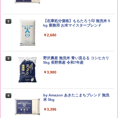
【在庫処分価格】ももたろう印 無洗米 5
2
kg 業務用 お米マイスターブレンド
￥2,680
野沢農産 無洗米 青い流るる コシヒカリ
3
5kg 長野県産 令和7年産
￥3,980
by Amazon あきたこまちブレンド 無洗
4
米 5kg
￥3,396