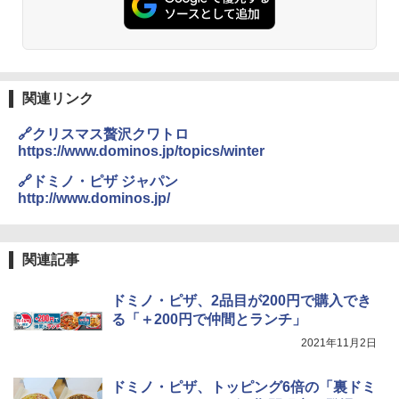
イボール 大容量
￥1,939
￥6,091
シャープ 過熱水蒸気 オーブンレンジ 23
2
L 1段調理 ブラック RE-WF232-B シンプ
ル操作 コンパクト 一人暮らし 二人暮ら
【公式】ブタメン とんこつ味 35g×15個
3
し らくチン!（絶対湿度）センサー ノン
関連リンク
| 業務用 夜食 カップラーメン ミニカップ
フライ調理 トースト スチームあたため
角ハイボール 350ml×24本 サントリー ウ
麺 小腹 インスタント アウトドアにも ロ
3
ワイドフラット庫内 簡単お手入れ
イスキー ハイボール 缶
ーリングストック 大人買い おやつカン
🔗クリスマス贅沢クワトロ
パニー
https://www.dominos.jp/topics/winter
￥29,373
￥4,943
￥1,515
🔗ドミノ・ピザ ジャパン
http://www.dominos.jp/
【セット買い】 [山善] オーブンレンジ 2
3
2L フラットテーブル トースト機能 ブラ
トリスウイスキー 4000ml サントリー 大
4
カップヌードル カップヌードルPRO し
4
ック YRT-F221ESV(B) + 炊飯器 5.5合 マ
容量 4リットル
ょうゆ 高たんぱく&低糖質 さらに塩分控
関連記事
イコン式 低温調理 AMRC-10M(B) ブラ
えめ 75g×12個
ック
￥4,277
ドミノ・ピザ、2品目が200円で購入でき
￥2,885
￥32,771
る「＋200円で仲間とランチ」
2021年11月2日
【数量限定】竹鶴ピュアモルト700ml ア
5
カップヌードル カップヌードルPRO シ
5
TOSHIBA(東芝) スチームオーブンレン
サヒ [ ウイスキー 日本 700ml ]【中元 ギ
4
ーフードヌードル 高たんぱく&低糖質 さ
ドミノ・ピザ、トッピング6倍の「裏ドミ
ジ 石窯ドーム ER-D7000A(K) グランブ
フト プレゼント 贈り物に】