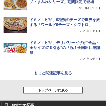
らに塩分控えめ 78g×12個
ノ・まみれシリーズ」期間限定で登場
ラック 2段調理 1024ポイントセンサーで
あたためムラなし 手間なしお手入れ ス
￥6,668
2021年11月15日
￥2,885
マートフォン連携 フラットテーブル 簡
単操作 電子レンジ
ドミノ・ピザ、9種類のチーズで世界を旅
￥94,800
する「ワールド9チーズ・クワトロ」
2021年11月1日
シャープ ウォーターオーブン ヘルシオ
5
ドミノ・ピザ、デリバリーピザが“全品・
AX-XJ1-B ブラック 30L 2段調理 コンベ
全サイズ47％引き”の「祝！全国出店感謝
クション トースト機能
祭」
￥44,800
2021年12月2日
もっと関連記事を見る
トップページに戻る
おすすめ記事