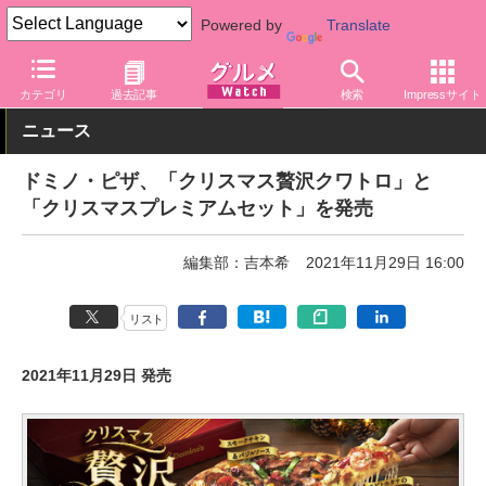
Powered by
Translate
グルメ Watch
店舗
ピザ
ドミノ・ピザ
カテゴリ
過去記事
検索
Impressサイト
ニュース
ドミノ・ピザ、「クリスマス贅沢クワトロ」と
「クリスマスプレミアムセット」を発売
編集部：吉本希
2021年11月29日 16:00
リスト
2021年11月29日 発売