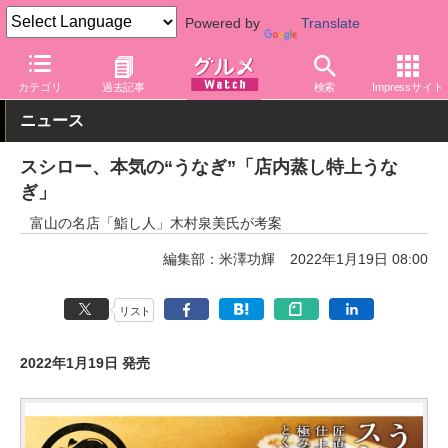
Powered by
Translate
グルメ Watch
店舗
寿司
スシロー
カテゴリ
過去記事
検索
Impressサイト
ニュース
スシロー、本気の“うなぎ”「店内蒸し特上うな
ぎ」
富山の名店「鮨し人」木村泉美氏が考案
編集部：米澤功輝
2022年1月19日 08:00
リスト
2022年1月19日 発売