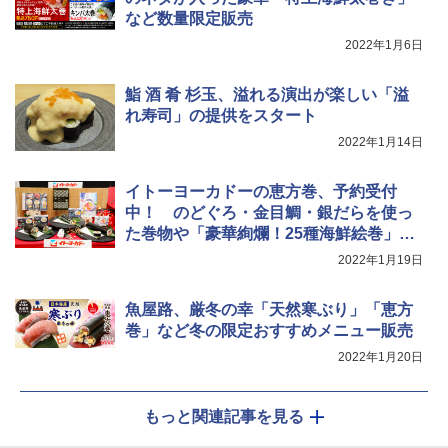
など数量限定販売
2022年1月6日
鮨 酒 肴 杉玉、溢れる演出が楽しい「溢
れ寿司」の提供をスタート
2022年1月14日
イトーヨーカドーの恵方巻、予約受付
中！ のどぐろ・金目鯛・銀だらを使っ
た巻物や「豪華絢爛！25種海鮮絵巻」な
ど
2022年1月19日
魚屋路、厳冬の幸「天然寒ぶり」「恵方
巻」など冬の限定おすすめメニュー販売
2022年1月20日
もっと関連記事を見る