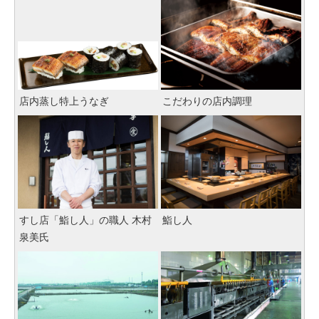
店内蒸し特上うなぎ
こだわりの店内調理
すし店「鮨し人」の職人 木村
鮨し人
泉美氏