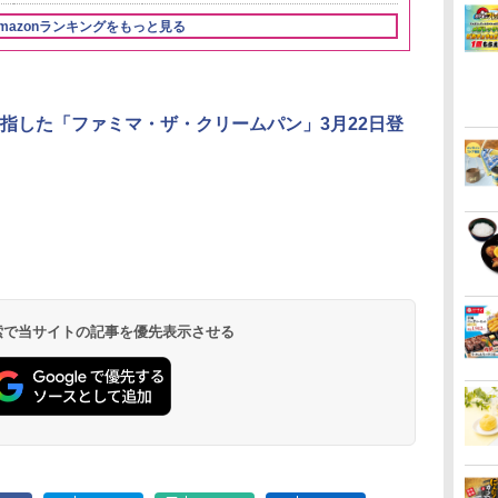
mazonランキングをもっと見る
3
3
3
4
4
4
5
5
5
6
6
6
指した「ファミマ・ザ・クリームパン」3月22日登
リ
ん
 オ
角ハイボール
カップヌードル レギュ
[山善] スチームオーブ
トリスウイスキー
カップヌードル カップ
TOSHIBA(東芝) スチ
サントリー シングルモ
国分 tabete だし麺 千
シャープ ウォーターオ
【数量限定】
マルちゃん 
パナソニック
ボー
業務
コン
350ml×24本 サントリ
ラー 日清食品 カップ麺
ンレンジ 省エネ 高効率
4000ml サントリー 大
ヌードルPRO シーフー
ームオーブンレンジ 石
ルト ウイスキー 白州
葉県産はまぐりだし 塩
ーブン ヘルシオ AX-
ザ・バレル 
ZUBAAAN!
レンジ スチー
メン
ホ
ー ウイスキー ハイボー
78g×20個
15L 一人暮らし 二人暮
容量 4リットル
ドヌードル 高たんぱく
窯ドーム ER-D80A(K)
Story of the Distillery
らーめん 108g×10袋 保
XJ1-B ブラック 30L 2
スキー500ml 
醤油豚骨 3食
ロ 最高峰モデル
イン
ル 缶
らし スチーム調理 フラ
&低糖質 さらに塩分控
ブラック 250℃ 1段調
2026 化粧箱入 700ml
存食 備蓄
段調理 コンベクション
日本 500ml 
130g×3食
段 おまかせグ
 検索で当サイトの記事を優先表示させる
￥4,939
￥3,475
￥26,130
￥4,345
￥3,248
￥34,546
￥20,000
￥2,323
￥44,800
￥4,402
￥467
￥118,000
に
ットテーブル トースト
えめ 78g×12個
理 フラットテーブル
トースト機能
フト プレゼン
細・64眼ス
ク
機能 自動メニュー33種
電子レンジ 赤外線セン
に】
サー 時短料理
パ
簡単お手入れ ブラック
サー ノンフライ調理
携 ブラック N
YRZ-WF150TV(B)
簡単お手入れ 小型 新
UBS10D-K
生活 一人暮らし 二人
暮らし ファミリー