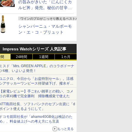
の旨みがきいた「にんにくカ
ルビ丼」発売。秘伝の甘辛だ
れを絡めた「豚カルビ丼」も
ワインのプロがこっそり教えるベストバイ
復活
シャンパーニュ・マルボーモ
ン・エ・コ・ブリュット
Impress Watchシリーズ 人気記事
時間
24時間
1週間
1カ月
ミスド「Mrs. GREEN APPLE」のコラボドーナ
ツ4種、いよいよ発売！
ユニクロ、今日から「お盆特別セール」。涼感
シアサッカーワンピース待望値下げ、撥水ギア
ショーツは1990円に
【家電レビュー】手ごわい雑草との戦い、コメ
リの草刈機で完全勝利 掃除機感覚で使えた
NTT島田社長、ソフトバンクのセブン出資に「d
ポイント使えるようにして」
ドコモ前田社長が「ahamo40GB化は検証のた
め」、料金値上げへの考え方にも言及
もっと見る