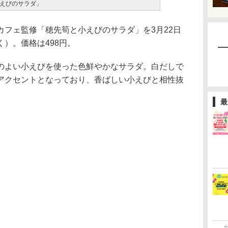
えびのサラダ」
フェ監修「穂先筍と小えびのサラダ」を3月22日
）。価格は498円。
よい小えびを使った色鮮やかなサラダ。白だしで
アクセントとなっており、香ばしい小えびと相性抜
最