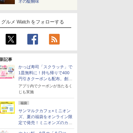
オの醍醐味
グルメ Watch をフォローする
新記事
かっぱ寿司「スクラッチ」で
1皿無料に！持ち帰りで400
円引きクーポンも配布。創業
祭特別企画第4弾
アプリ内でクーポンが当たるく
じも実施
福袋
サンマルクカフェ×ミニオン
ズ、夏の福袋をオンライン限
定で発売！ミニオンズのカッ
プと2500円相当のチケット