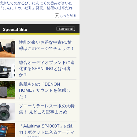
焼きたてのかるび、にんにくの旨みがきいた
「にんにくカルビ丼」発売。秘伝の甘辛だれを
絡めた「豚カルビ丼」も復活
もっと見る
Special Site
性能の良いお得な中古PC情
報はこのページでチェック！
総合オーディオブランドに進
化するSHANLINGとは何者
か？
鳥肌ものの「DENON
HOME」サウンドを体感し
た！
ソニーミラーレス一眼の大特
集！ 見どころ記事まとめ
「A&ultima SP4000T」の魅
力！ポケットに入るオーディ