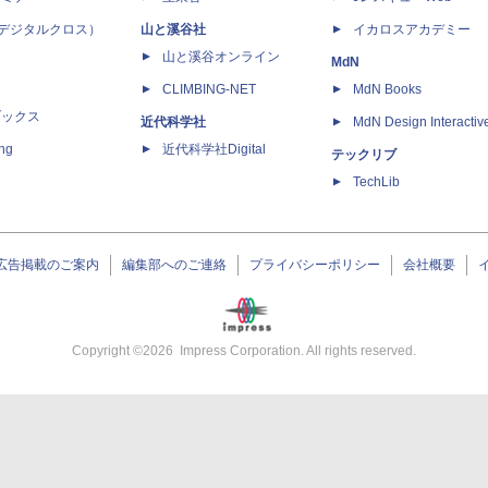
 X（デジタルクロス）
山と溪谷社
イカロスアカデミー
山と溪谷オンライン
MdN
CLIMBING-NET
MdN Books
ブックス
近代科学社
MdN Design Interactiv
ing
近代科学社Digital
テックリブ
TechLib
広告掲載のご案内
編集部へのご連絡
プライバシーポリシー
会社概要
Copyright ©
2026
Impress Corporation. All rights reserved.