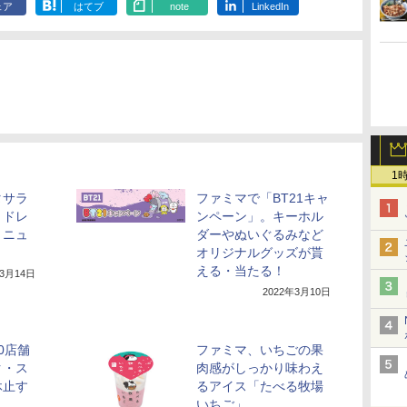
ェア
はてブ
note
LinkedIn
1
タサラ
ファミマで「BT21キャ
・ドレ
ンペーン」。キーホル
リニュ
ダーやぬいぐるみなど
オリジナルグッズが貰
える・当たる！
年3月14日
2022年3月10日
0店舗
ファミマ、いちごの果
ク・ス
肉感がしっかり味わえ
休止す
るアイス「たべる牧場
いちご」