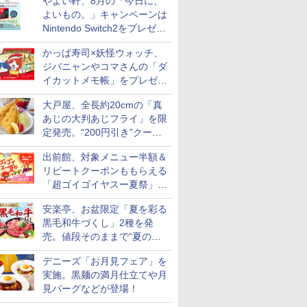
やよい軒、8月の「今日に、
付き
よいもの。」キャンペーンは
Nintendo Switch2をプレゼン
ト
かっぱ寿司×妖怪ウォッチ、
ジバニャンやコマさんの「ダ
イカットメモ帳」をプレゼン
ト
大戸屋、全長約20cmの「真
あじの大判あじフライ」を限
定発売。“200円引き”クーポ
ンも配信
出前館、対象メニュー半額＆
7
8
9
10
リピートクーポンももらえる
「超ゴイゴイヤスー夏祭」を
実施
安楽亭、お盆限定「夏を彩る
黒毛和牛づくし」2種を発
売。値段そのままで“夏の巻
き野菜”付き
デニーズ「お月見フェア」を
【精米】
新潟県産新之助 無洗米
米 5kg 新潟県産 コシヒ
フクテイライス【白
by Amaz
のきらめ
5kg 令和7年産
カリ｜雪室保管・精米
米】北東北産 お米 米
あきたこま
実施。黒麺の満月仕立てや月
7年産
したて｜白く輝き 粒感
あきたこまち 令和7年
5kg 令和
見バーグなどが登場！
￥3,836
しっかり 冷めてもおい
産 (5kg)
米
￥5,175
￥3,300
￥3,497