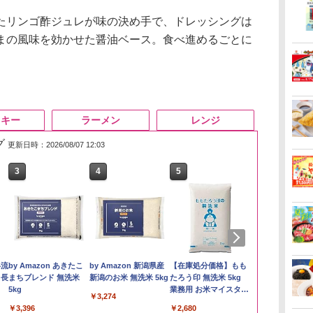
リンゴ酢ジュレが味の決め手で、ドレッシングは
まの風味を効かせた醤油ベース。食べ進めるごとに
スキー
ラーメン
レンジ
グ
更新日時：2026/08/07 12:03
3
4
5
6
い流
by Amazon あきたこ
by Amazon 新潟県産
【在庫処分価格】もも
新潟ケンベイ
 長
まちブレンド 無洗米
新潟のお米 無洗米 5kg
たろう印 無洗米 5kg
新潟県産にじ
5kg
業務用 お米マイスター
き 5kg 令和
￥3,274
ブレンド
￥3,396
￥2,680
￥3,056