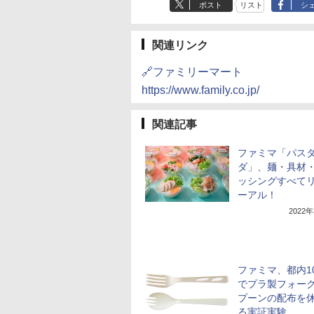
ポスト
リスト
シ
関連リンク
🔗ファミリーマート
https://www.family.co.jp/
関連記事
ファミマ「パス
ダ」、麺・具材
ッシングすべて
ーアル！
2022
ファミマ、都内1
でプラ製フォー
プーンの配布を
る実証実験