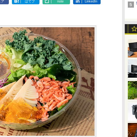
ェア
はてブ
note
LinkedIn