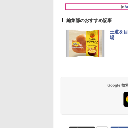
A
編集部のおすすめ記事
10
10
10
1
1
1
2
2
2
王道を目
場
韮崎 オリジナル
 ラーメン 博多細
D3000B-K(グラン
グレングラント アルボ
日清麺職人 醤油 [丸大
アイリスオーヤマ スチ
ブラックニッカ ニッカ
チキンラーメン どんぶ
[山善] スチームオーブ
角瓶 2700ml サント
【公式】ブタメン と
シャープ 過熱水蒸気
ンド ウイスキー 4
トレート (5食)
ック) 石窯ドーム
ラリス 700ml [ ウイス
豆醤油使用 豊かな旨味
ーム トースター オー
Nikka ウィスキー
り 85g×12個 日清食品
ンレンジ 25L 一人暮ら
ー ウイスキー ハイ
こつ味 35g×15個 | 
ーブンレンジ 26L 
トル 日本 大容量
g
水蒸気オーブンレ
キー イギリス ]
とコク] 日清食品 カッ
ブントースター 2枚焼
4000ml ブラックニッ
インスタント カップ麺
し 二人暮らし フラット
ル 大容量
用 夜食 カップラー
ベクション 2段調理 
0ml 4L
30L
プ麺 87g ×12個
き 温度調節 トレー タ
カクリア ウヰスキー
テーブル スチーム調理
ミニカップ麺 小腹 
ワイト RE-SS26B-W
Google
740
091
,880
￥2,297
￥1,552
￥4,220
￥4,356
￥1,939
￥22,800
￥6,054
￥1,451
￥32,800
イマー機能付 横型
【日本 アサヒ ウィスキ
自動メニュー19種搭載
スタント アウトドア
BLSOT-011-B ブラッ
ー】 大容量 お得 4リッ
角皿付き ブラック
も ローリングストッ
ク
トル
MRK-F250TSV(B)
大人買い おやつカン
ニー