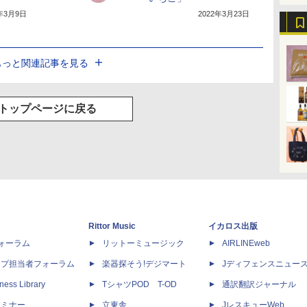
2年3月9日
2022年3月23日
もっと関連記事を見る
トップページに戻る
Rittor Music
イカロス出版
dフォーラム
リットーミュージック
AIRLINEweb
ップ担当者フォーラム
楽器探そう!デジマート
Jディフェンスニュー
ness Library
TシャツPOD T-OD
通訳翻訳ジャーナル
セミナー
立東舎
JレスキューWeb