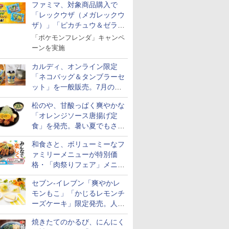
しい お米 【やっぱり新
ファミマ、対象商品購入で
潟のこしひかり】
「レックウザ（メガレックウ
ザ）」「ピカチュウ＆ゼラオ
ラ」のフレンダピックがもら
「ポケモンフレンダ」キャンペ
える！
ーンを実施
7
7
7
8
8
8
9
9
9
10
10
10
カルディ、オンライン限定
「ネコバッグ＆タンブラーセ
ット」を一般販売。7月の抽
選販売の当選無効分
松のや、甘酸っぱく爽やかな
「オレンジソース唐揚げ定
フロム・
マルちゃん
 オーブン
ティーチャーズ ハイラ
カップヌードル カップ
日立 過熱水蒸気 オーブ
サントリー シングルモ
カップヌードル パクチ
コンフィー(COMFEE')
甲州韮崎 オリジナル
一蘭 ラーメン 博多細
ER-D3000B-K(グラン
グレングラ
日清麺職人 
アイリスオ
食」を発売。暑い夏でもさっ
モルトウイ
 横浜家系
ム ビスト
ンドクリーム 4000ml
ヌードルPRO しょうゆ
ンレンジ ヘルシーシェ
ルト ウイスキー 山崎
ー香るトムヤムクンヌ
スチームオーブンレン
ブレンド ウイスキー 4
麺ストレート (5食)
ブラック) 石窯ドーム
ラリス 700
豆醤油使用
ーム トー
ぱり！
アサヒ [
パック
 30L 2
サントリー スコッチ ウ
高たんぱく&低糖質 さ
フ 31L MRO-S8C W ホ
Story of the Distillery
ードル [世界三大スー
ジ 25L フラットテーブ
リットル 日本 大容量
645g
過熱水蒸気オーブンレ
キー イギリ
とコク] 日
ブントース
和食さと、ボリューミーなフ
]【中元 ギ
リル 高精
イスキー 4リットル 大
らに塩分控えめ
ワイト 重量センサー
2026 化粧箱入 700ml
プ] 日清食品 カップ麺
ル 発酵・トースト機能
4000ml 4L
ンジ 30L
プ麺 87g 
き 温度調節
￥6,414
￥3,103
￥39,837
￥17,600
￥2,594
￥19,780
￥3,740
￥2,091
￥56,880
￥2,297
￥1,552
￥4,220
ァミリーメニューが特別価
ト 贈り物
ピードセン
容量
75g×12個
250℃1段式ワイドオー
75g×12個
オートメニュー23種 オ
イマー機能
格・「肉祭りフェア」メニュ
 スマホ連
ブン
ーブン～250℃ レンジ
BLSOT-0
E-
~1000W高出力 全国対
ク
ーがテイクアウトに登場
セブン-イレブン「爽やかレ
応 ヘルツフリー カップ
スチーム調理 予熱対応
モンもこ」「かじるレモンチ
自動脱臭 消音モード
ーズケーキ」限定発売。人気
【2年メーカー保証】
シリーズから夏限定の味わい
ブラック CF-EA261-
焼きたてのかるび、にんにく
が登場
BK