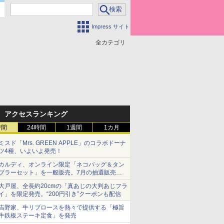
Impress サイト
全カテゴリ
アクセスランキング
時間
24時間
1週間
1カ月
ミスド「Mrs. GREEN APPLE」のコラボドーナ
ツ4種、いよいよ発売！
カルディ、オンライン限定「ネコバッグ＆タン
ブラーセット」を一般販売。7月の抽選販売の
当選無効分
大戸屋、全長約20cmの「真あじの大判あじフラ
イ」を限定発売。“200円引き”クーポンも配信
吉野家、牛リブロースを熱々で提供する「極旨
牛鉄板ステーキ定食」を発売