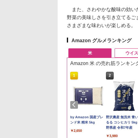
また、さわやかな酸味の効いた
野菜の美味しさを引き立てるご
さまざまな味わいが楽しめる。
Amazon グルメランキング
米
ウイ
Amazon 米 の売れ筋ランキン
10
1
2
テイライス【白
by Amazon 秋田県産
by Amazon 国産ブレ
野沢農産 無洗米 青
北東北産 お米 米
あきたこまち 無洗米
ンド米 精米 5kg
るる コシヒカリ 5kg
たこまち 令和7年
5kg 令和7年産 産地精
野県産 令和7年産
￥2,650
5kg)
米
300
￥3,497
￥3,980