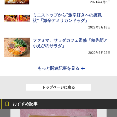
2021年4月6日
シャープ ウォーターオーブン ヘルシオ
5
ミニストップから“激辛好きへの挑戦
AX-XJ1-B ブラック 30L 2段調理 コンベ
クション トースト機能
状”「激辛アメリカンドッグ」
2022年3月18日
￥44,800
ファミマ、サラダカフェ監修「穂先筍と
小えびのサラダ」
2022年3月22日
もっと関連記事を見る
トップページに戻る
おすすめ記事