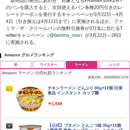
新商品の発売にあわせ、対象となるFAMIMA BAKERY
のパンを購入すると、次回使えるパン各種20円引きのレ
シートクーポンを発行するキャンペーンが3月22日～4月
4日（引き換えは4月11日まで）に実施されるほか、ファ
ミマ・ザ・クリームパンの無料引換券が3万名に当たるT
witterキャンペーン（
@famima_now
）が3月22日～28日
に実施される。
Amazon グルメランキング
米
ウイスキー
ラーメン
レンジ
Amazon ラーメン の売れ筋ランキング
更新日時：2026/08/08 12:03
by Amazon 国産ブレンド米 精米 5kg
ブラックニッカ ニッカ Nikka ウィスキ
チキンラーメン どんぶり 85g×12個 日清
1
1
1
ー4000ml ブラックニッカクリア ウヰス
食品 インスタント カップ麺
キー 【日本 アサヒ ウィスキー】 大容量
￥2,650
お得 4リットル
￥1,939
￥4,358
【公式】ブタメン とんこつ味 35g×15個
2
新潟ケンベイ【精米】新潟県産にじのき
2