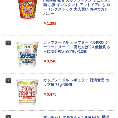
| 業務用 夜食 カップラーメン ミニカップ
らめき 5kg 令和7年産
角瓶 2700ml サントリー ウイスキー ハ
麺 小腹 インスタント アウトドアにも ロ
2
イボール 大容量
ーリングストック 大人買い おやつカン
￥3,056
パニー
￥6,063
￥1,288
by Amazon あきたこまちブレンド 無洗
3
米 5kg
トリスウイスキー 4000ml サントリー 大
3
カップヌードル カップヌードルPRO シ
3
容量 4リットル
ーフードヌードル 高たんぱく&低糖質 さ
￥3,396
らに塩分控えめ 78g×12個
￥4,274
￥3,248
野沢農産 無洗米 青い流るる コシヒカリ
4
5kg 長野県産 令和7年産
角ハイボール 350ml×24本 サントリー ウ
4
カップヌードル レギュラー 日清食品 カ
4
イスキー ハイボール 缶
ップ麺 78g×20個
￥3,980
￥4,930
￥3,475
【在庫処分価格】ももたろう印 無洗米 5
5
kg 業務用 お米マイスターブレンド
サントリー シングルモルト ウイスキー
5
マルちゃん マルちゃんZUBAAAN! 横浜
5