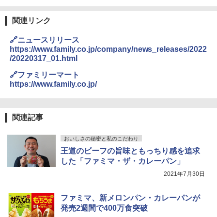
ワイドフラット庫内 簡単お手入れ
関連リンク
￥29,478
🔗ニュースリリース
https://www.family.co.jp/company/news_releases/2022
/20220317_01.html
[山善] スチームオーブンレンジ 省エネ
3
高効率 15L 一人暮らし 二人暮らし スチ
🔗ファミリーマート
ーム調理 フラットテーブル トースト機
能 自動メニュー33種 簡単お手入れ ブラ
https://www.family.co.jp/
ック YRZ-WF150TV(B)
￥26,130
関連記事
おいしさの秘密と私のこだわり
TOSHIBA(東芝) スチームオーブンレン
4
王道のビーフの旨味ともっちり感を追求
ジ 石窯ドーム ER-D80A(K) ブラック 25
0℃ 1段調理 フラットテーブル 電子レン
した「ファミマ・ザ・カレーパン」
ジ 赤外線センサー ノンフライ調理 簡単
2021年7月30日
お手入れ 小型 新生活 一人暮らし 二人暮
らし ファミリー
ファミマ、新メロンパン・カレーパンが
￥34,546
発売2週間で400万食突破