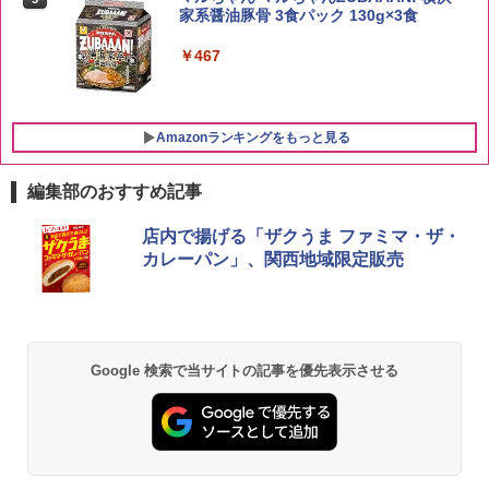
白州 Story of the Distillery 2026 化粧箱
家系醤油豚骨 3食パック 130g×3食
入 700ml
￥2,680
￥467
￥19,860
Amazonランキングをもっと見る
編集部のおすすめ記事
[山善] スチームオーブンレンジ 25L 一人
店内で揚げる「ザクうま ファミマ・ザ・
1
暮らし 二人暮らし フラットテーブル ス
カレーパン」、関西地域限定販売
チーム調理 自動メニュー19種搭載 角皿
付き ブラック MRK-F250TSV(B)
￥22,800
Google 検索で当サイトの記事を優先表示させる
シャープ 過熱水蒸気 オーブンレンジ 23
2
L 1段調理 ブラック RE-WF232-B シンプ
ル操作 コンパクト 一人暮らし 二人暮ら
し らくチン!（絶対湿度）センサー ノン
フライ調理 トースト スチームあたため