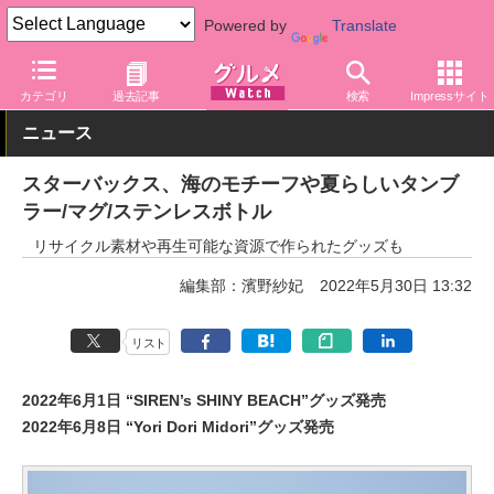
Powered by
Translate
グルメ Watch
店舗
カフェ
スターバックス
カテゴリ
過去記事
検索
Impressサイト
ニュース
スターバックス、海のモチーフや夏らしいタンブ
ラー/マグ/ステンレスボトル
リサイクル素材や再生可能な資源で作られたグッズも
編集部：濱野紗妃
2022年5月30日 13:32
リスト
2022年6月1日 “SIREN’s SHINY BEACH”グッズ発売
2022年6月8日 “Yori Dori Midori”グッズ発売