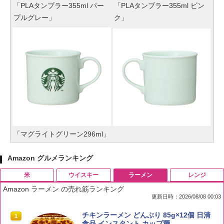
「PLAタンブラー355ml パー
「PLAタンブラー355ml ピン
プルグレー」
ク」
「マグライトグリーン296ml」
Amazon グルメランキング
米
ウイスキー
ラーメン
レンジ
Amazon ラーメン の売れ筋ランキング
更新日時：2026/08/08 00:03
by Amazon 国産ブレンド米 精米 5kg
ブラックニッカ ニッカ Nikka ウィスキ
チキンラーメン どんぶり 85g×12個 日清
1
1
1
ー4000ml ブラックニッカクリア ウヰス
食品 インスタント カップ麺