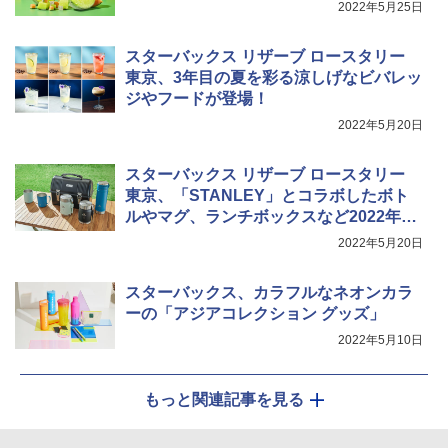
2022年5月25日
0℃ 1段調理 フラットテーブル 電子レン
ジ 赤外線センサー ノンフライ調理 簡単
お手入れ 小型 新生活 一人暮らし 二人暮
スターバックス リザーブ ロースタリー
らし ファミリー
東京、3年目の夏を彩る涼しげなビバレッ
ジやフードが登場！
￥34,546
2022年5月20日
シャープ ウォーターオーブン ヘルシオ
スターバックス リザーブ ロースタリー
5
AX-XJ1-B ブラック 30L 2段調理 コンベ
東京、「STANLEY」とコラボしたボト
クション トースト機能
ルやマグ、ランチボックスなど2022年夏
アイテム
￥44,800
2022年5月20日
スターバックス、カラフルなネオンカラ
ーの「アジアコレクション グッズ」
2022年5月10日
もっと関連記事を見る