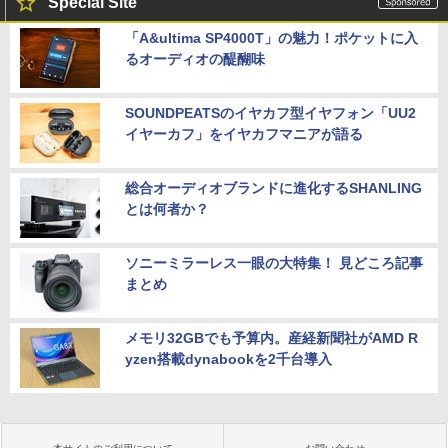
Special Site
「A&ultima SP4000T」の魅力！ポケットに入
るオーディオの醍醐味
SOUNDPEATSのイヤカフ型イヤフォン「UU2
イヤーカフ」をイヤカフマニアが語る
総合オーディオブランドに進化するSHANLING
とは何者か？
ソニーミラーレス一眼の大特集！ 見どころ記事
まとめ
メモリ32GBでも予算内。産経新聞社がAMD R
yzen搭載dynabookを2千台導入