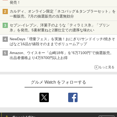
発売！
カルディ、オンライン限定「ネコバッグ＆タンブラーセット」を
一般販売。7月の抽選販売の当選無効分
セブン-イレブン、洋菓子のような「ティラミス氷」「プリン
氷」を発売。5素材重ねと2層仕立ての濃厚な味わい
NewDays「増量フェス」を実施！おにぎり/サンドイッチ/焼きそ
ばなど16品が値段そのままでボリュームアップ
Amazon、ウイスキー「山崎18年」を“6万7100円”で抽選販売。
出品者価格より4万9700円以上お得
もっと見る
グルメ Watch をフォローする