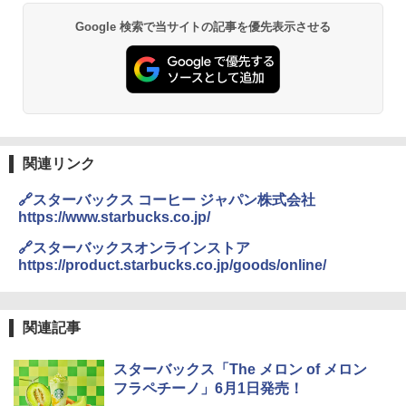
Google 検索で当サイトの記事を優先表示させる
シャープ 過熱水蒸気 オーブンレンジ 23
2
L 1段調理 ブラック RE-WF232-B シンプ
ル操作 コンパクト 一人暮らし 二人暮ら
し らくチン!（絶対湿度）センサー ノン
フライ調理 トースト スチームあたため
ワイドフラット庫内 簡単お手入れ
￥29,480
関連リンク
🔗スターバックス コーヒー ジャパン株式会社
https://www.starbucks.co.jp/
[山善] スチームオーブンレンジ 省エネ
3
高効率 15L 一人暮らし 二人暮らし スチ
🔗スターバックスオンラインストア
ーム調理 フラットテーブル トースト機
https://product.starbucks.co.jp/goods/online/
能 自動メニュー33種 簡単お手入れ ブラ
ック YRZ-WF150TV(B)
￥26,130
関連記事
スターバックス「The メロン of メロン
TOSHIBA(東芝) スチームオーブンレン
フラペチーノ」6月1日発売！
4
ジ 石窯ドーム ER-D80A(K) ブラック 25