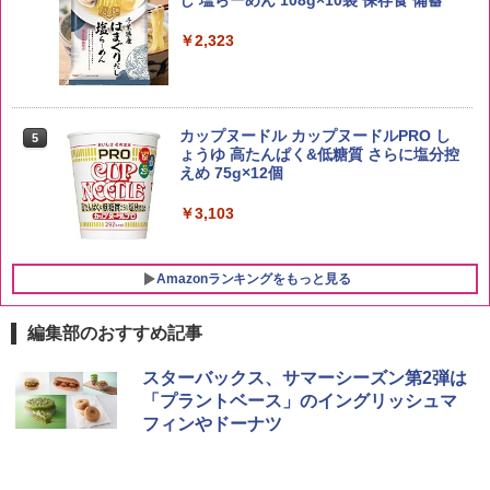
￥3,274
￥4,274
￥2,323
by Amazon あきたこまちブレンド 無洗
5
米 5kg
【数量限定】フロム・ザ・バレル モルト
5
カップヌードル カップヌードルPRO し
5
ウイスキー500ml アサヒ [ 日本 500ml ]
ょうゆ 高たんぱく&低糖質 さらに塩分控
【中元 ギフト プレゼント 贈り物に】
￥3,396
えめ 75g×12個
￥4,402
￥3,103
Amazonランキングをもっと見る
編集部のおすすめ記事
[山善] スチームオーブンレンジ 25L 一人
スターバックス、サマーシーズン第2弾は
1
暮らし 二人暮らし フラットテーブル ス
「プラントベース」のイングリッシュマ
チーム調理 自動メニュー19種搭載 角皿
フィンやドーナツ
付き ブラック MRK-F250TSV(B)
￥22,800