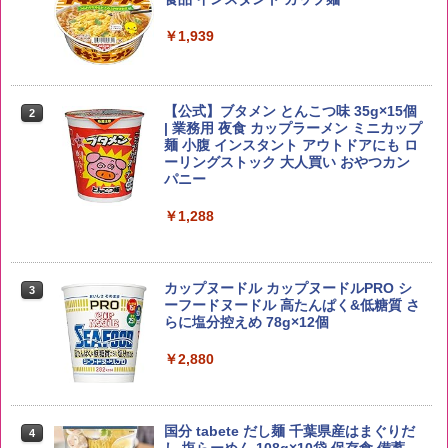
キー 【日本 アサヒ ウィスキー】 大容量
￥2,650
お得 4リットル
￥1,939
￥4,358
【公式】ブタメン とんこつ味 35g×15個
2
野沢農産 無洗米 青い流るる コシヒカリ
2
| 業務用 夜食 カップラーメン ミニカップ
5kg 長野県産 令和7年産
角瓶 2700ml サントリー ウイスキー ハ
麺 小腹 インスタント アウトドアにも ロ
2
イボール 大容量
ーリングストック 大人買い おやつカン
￥3,980
パニー
￥6,063
￥1,288
【在庫処分価格】ももたろう印 無洗米 5
3
kg 業務用 お米マイスターブレンド
角ハイボール 350ml×24本 サントリー ウ
3
カップヌードル カップヌードルPRO シ
3
イスキー ハイボール 缶
ーフードヌードル 高たんぱく&低糖質 さ
￥2,680
らに塩分控えめ 78g×12個
￥4,930
￥2,880
by Amazon 新潟県産 新潟のお米 無洗米
4
5kg
トリスウイスキー 4000ml サントリー 大
4
国分 tabete だし麺 千葉県産はまぐりだ
4
容量 4リットル
し 塩らーめん 108g×10袋 保存食 備蓄