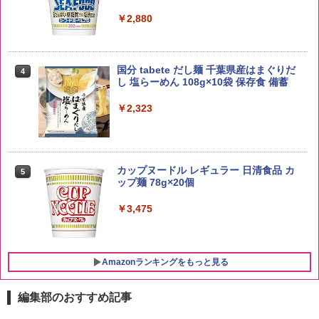
￥4,930
￥2,880
by Amazon 新潟県産 新潟のお米 無洗米
4
5kg
トリスウイスキー 4000ml サントリー 大
4
国分 tabete だし麺 千葉県産はまぐりだ
4
容量 4リットル
し 塩らーめん 108g×10袋 保存食 備蓄
￥3,274
￥4,274
￥2,323
by Amazon あきたこまちブレンド 無洗
5
米 5kg
【数量限定】フロム・ザ・バレル モルト
5
カップヌードル レギュラー 日清食品 カ
5
ウイスキー500ml アサヒ [ 日本 500ml ]
ップ麺 78g×20個
【中元 ギフト プレゼント 贈り物に】
￥3,396
￥3,475
￥4,402
Amazonランキングをもっと見る
編集部のおすすめ記事