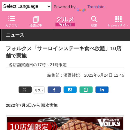
Powered by
Translate
グルメ Watch
店舗
レストラン
フォルクス
カテゴリ
過去記事
検索
Impressサイト
ニュース
フォルクス「サーロインステーキ食べ放題」10店
舗で実施
各店舗実施日の17時～21時限定
編集部：濱野紗妃
2022年6月24日 12:45
リスト
2022年7月5日から 順次実施