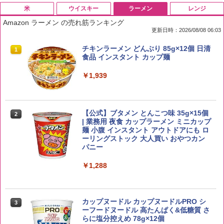
米
ウイスキー
ラーメン
レンジ
Amazon ラーメン の売れ筋ランキング
更新日時：2026/08/08 06:03
by Amazon 国産ブレンド米 精米 5kg
ブラックニッカ ニッカ Nikka ウィスキ
チキンラーメン どんぶり 85g×12個 日清
1
1
1
ー4000ml ブラックニッカクリア ウヰス
食品 インスタント カップ麺
キー 【日本 アサヒ ウィスキー】 大容量
￥2,650
お得 4リットル
￥1,939
￥4,358
【公式】ブタメン とんこつ味 35g×15個
2
野沢農産 無洗米 青い流るる コシヒカリ
2
| 業務用 夜食 カップラーメン ミニカップ
5kg 長野県産 令和7年産
角瓶 2700ml サントリー ウイスキー ハ
麺 小腹 インスタント アウトドアにも ロ
2
イボール 大容量
ーリングストック 大人買い おやつカン
￥3,980
パニー
￥6,063
￥1,288
【在庫処分価格】ももたろう印 無洗米 5
3
kg 業務用 お米マイスターブレンド
角ハイボール 350ml×24本 サントリー ウ
3
カップヌードル カップヌードルPRO シ
3
イスキー ハイボール 缶
ーフードヌードル 高たんぱく&低糖質 さ
￥2,680
らに塩分控えめ 78g×12個