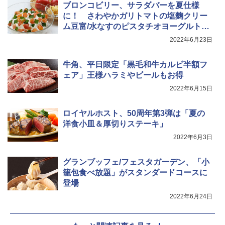
ブロンコビリー、サラダバーを夏仕様
￥26,130
に！ さわやかガリトマトの塩麴クリー
ム豆富/水なすのピスタチオヨーグルト和
えサラダなど
2022年6月23日
TOSHIBA(東芝) スチームオーブンレン
4
ジ 石窯ドーム ER-D80A(K) ブラック 25
0℃ 1段調理 フラットテーブル 電子レン
牛角、平日限定「黒毛和牛カルビ半額フ
ジ 赤外線センサー ノンフライ調理 簡単
ェア」王様ハラミやビールもお得
お手入れ 小型 新生活 一人暮らし 二人暮
らし ファミリー
2022年6月15日
￥34,546
ロイヤルホスト、50周年第3弾は「夏の
洋食小皿＆厚切りステーキ」
2022年6月3日
シャープ ウォーターオーブン ヘルシオ
5
AX-XJ1-B ブラック 30L 2段調理 コンベ
クション トースト機能
グランブッフェ/フェスタガーデン、「小
籠包食べ放題」がスタンダードコースに
￥44,800
登場
2022年6月24日