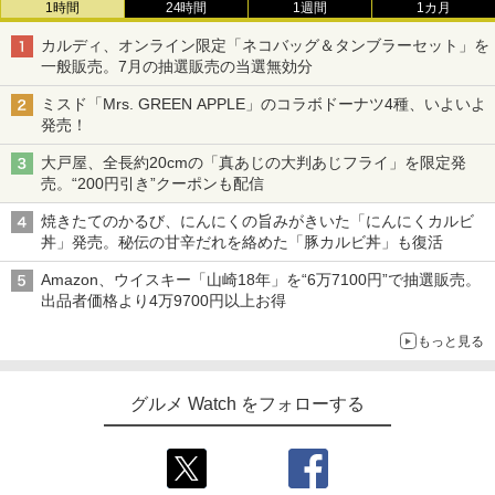
1時間
24時間
1週間
1カ月
カルディ、オンライン限定「ネコバッグ＆タンブラーセット」を
一般販売。7月の抽選販売の当選無効分
ミスド「Mrs. GREEN APPLE」のコラボドーナツ4種、いよいよ
発売！
大戸屋、全長約20cmの「真あじの大判あじフライ」を限定発
売。“200円引き”クーポンも配信
焼きたてのかるび、にんにくの旨みがきいた「にんにくカルビ
丼」発売。秘伝の甘辛だれを絡めた「豚カルビ丼」も復活
Amazon、ウイスキー「山崎18年」を“6万7100円”で抽選販売。
出品者価格より4万9700円以上お得
もっと見る
グルメ Watch をフォローする