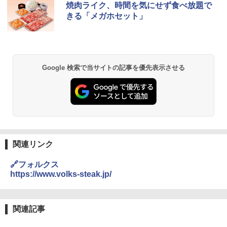
[山善] スチームオーブンレンジ 25L 一人
焼肉ライク、時間を気にせず食べ放題で
1
暮らし 二人暮らし フラットテーブル ス
きる「メガホセット」
チーム調理 自動メニュー19種搭載 角皿
付き ブラック MRK-F250TSV(B)
￥22,800
Google 検索で当サイトの記事を優先表示させる
シャープ 過熱水蒸気 オーブンレンジ 23
2
L 1段調理 ブラック RE-WF232-B シンプ
ル操作 コンパクト 一人暮らし 二人暮ら
し らくチン!（絶対湿度）センサー ノン
フライ調理 トースト スチームあたため
ワイドフラット庫内 簡単お手入れ
関連リンク
￥29,478
🔗フォルクス
https://www.volks-steak.jp/
[山善] スチームオーブンレンジ 省エネ
3
高効率 15L 一人暮らし 二人暮らし スチ
ーム調理 フラットテーブル トースト機
関連記事
能 自動メニュー33種 簡単お手入れ ブラ
ック YRZ-WF150TV(B)