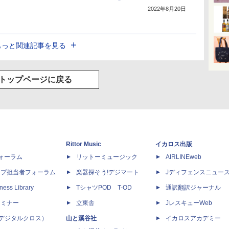
2022年8月20日
もっと関連記事を見る
トップページに戻る
Rittor Music
イカロス出版
dフォーラム
リットーミュージック
AIRLINEweb
ップ担当者フォーラム
楽器探そう!デジマート
Jディフェンスニュー
ness Library
TシャツPOD T-OD
通訳翻訳ジャーナル
セミナー
立東舎
JレスキューWeb
 X（デジタルクロス）
山と溪谷社
イカロスアカデミー