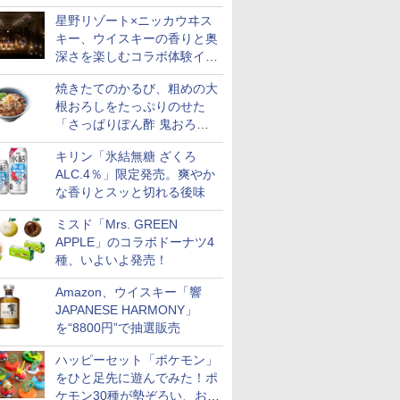
星野リゾート×ニッカウヰス
キー、ウイスキーの香りと奥
深さを楽しむコラボ体験イベ
ントをOMO5小樽で提供開始
焼きたてのかるび、粗めの大
根おろしをたっぷりのせた
「さっぱりぽん酢 鬼おろし
牛カルビ丼」など4品を発売
キリン「氷結無糖 ざくろ
ALC.4％」限定発売。爽やか
な香りとスッと切れる後味
ミスド「Mrs. GREEN
APPLE」のコラボドーナツ4
種、いよいよ発売！
Amazon、ウイスキー「響
JAPANESE HARMONY」
を“8800円”で抽選販売
ハッピーセット「ポケモン」
をひと足先に遊んでみた！ポ
ケモン30種が勢ぞろい、おも