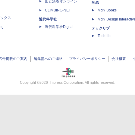
山と溪谷オンライン
MdN
CLIMBING-NET
MdN Books
ブックス
近代科学社
MdN Design Interactiv
ing
近代科学社Digital
テックリブ
TechLib
広告掲載のご案内
編集部へのご連絡
プライバシーポリシー
会社概要
Copyright ©
2026
Impress Corporation. All rights reserved.