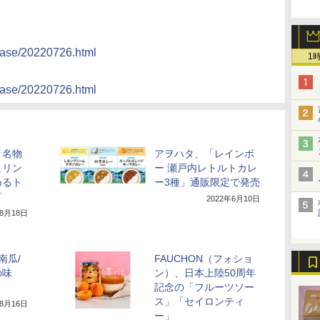
lease/20220726.html
1
lease/20220726.html
イ名物
アヲハタ、「レインボ
ュリン
ー 瀬戸内レトルトカレ
めるト
ー3種」通販限定で発売
ド
2022年6月10日
年8月18日
南瓜/
FAUCHON（フォショ
の味
ン）、日本上陸50周年
記念の「フルーツソー
ス」「セイロンティ
年8月16日
ー」