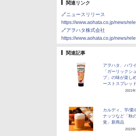
関連リンク
🔗ニュースリリース
https://www.aohata.co.jp/news/re
🔗アヲハタ株式会社
https://www.aohata.co.jp/news/re
関連記事
アヲハタ、ハワ
「ガーリックシ
プ」の味が楽し
ーストスプレッ
2021
カルディ、芋/栗/
ナッツなど「秋
覚」新商品
2022