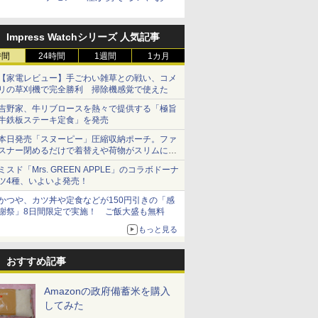
ちゃ同士でパネルの付け替え
もできる
Impress Watchシリーズ 人気記事
時間
24時間
1週間
1カ月
【家電レビュー】手ごわい雑草との戦い、コメ
リの草刈機で完全勝利 掃除機感覚で使えた
吉野家、牛リブロースを熱々で提供する「極旨
牛鉄板ステーキ定食」を発売
本日発売「スヌーピー」圧縮収納ポーチ。ファ
スナー閉めるだけで着替えや荷物がスリムにま
とまる
ミスド「Mrs. GREEN APPLE」のコラボドーナ
ツ4種、いよいよ発売！
かつや、カツ丼や定食などが150円引きの「感
謝祭」8日間限定で実施！ ご飯大盛も無料
もっと見る
おすすめ記事
Amazonの政府備蓄米を購入
してみた