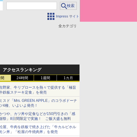
Impress サイト
全カテゴリ
アクセスランキング
時間
24時間
1週間
1カ月
吉野家、牛リブロースを熱々で提供する「極旨
牛鉄板ステーキ定食」を発売
ミスド「Mrs. GREEN APPLE」のコラボドーナ
ツ4種、いよいよ発売！
かつや、カツ丼や定食などが150円引きの「感
謝祭」8日間限定で実施！ ご飯大盛も無料
松屋、牛肉を鉄板で焼き上げた「牛カルビホル
モン丼」「松屋の牛焼肉丼」を発売