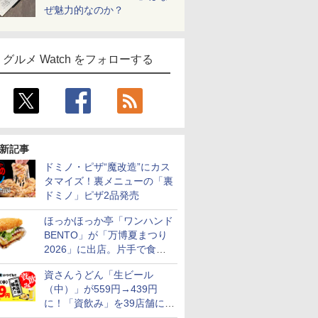
ぜ魅力的なのか？
グルメ Watch をフォローする
新記事
ドミノ・ピザ“魔改造”にカス
タマイズ！裏メニューの「裏
ドミノ」ピザ2品発売
ほっかほっか亭「ワンハンド
BENTO」が「万博夏まつり
2026」に出店。片手で食べ
られる海苔弁や和牛きんぴら
資さんうどん「生ビール
を販売
（中）」が559円→439円
に！「資飲み」を39店舗に拡
大