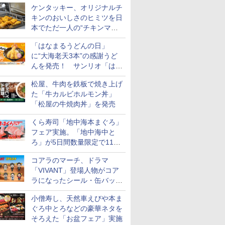
ケンタッキー、オリジナルチ
キンのおいしさのヒミツを日
本でただ一人の“チキンマイ
スター”笠原氏から学んでき
「はなまるうどんの日」
た
に“大海老天3本”の感謝うど
んを発売！ サンリオ「はな
まるおばけ」のシール/キャ
松屋、牛肉を鉄板で焼き上げ
ンディなども
た「牛カルビホルモン丼」
「松屋の牛焼肉丼」を発売
くら寿司「地中海本まぐろ」
フェア実施。「地中海中と
ろ」が5日間数量限定で110
円！
コアラのマーチ、ドラマ
「VIVANT」登場人物がコア
ラになったシール・缶バッジ
を発売
小僧寿し、天然車えびや本ま
ぐろ中とろなどの豪華ネタを
そろえた「お盆フェア」実施