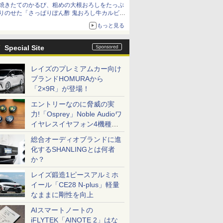
焼きたてのかるび、粗めの大根おろしをたっぷ
りのせた「さっぱりぽん酢 鬼おろし牛カルビ
丼」など4品を発売
もっと見る
Special Site
レイズのプレミアムカー向け
ブランドHOMURAから
「2×9R」が登場！
エントリーなのに脅威の実
力!「Osprey」Noble Audioワ
イヤレスイヤフォン4機種を
一気に聴く
総合オーディオブランドに進
化するSHANLINGとは何者
か？
レイズ鍛造1ピースアルミホ
イール「CE28 N-plus」軽量
なままに剛性を向上
AIスマートノートの
iFLYTEK「AINOTE 2」はな