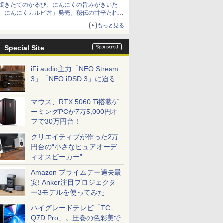
焼きたてのかるび、にんにくの旨みがきいた
「にんにくカルビ丼」発売。秘伝の甘辛だれを
絡めた「豚カルビ丼」も復活
もっと見る
Special Site
iFi audio主力「NEO Stream
3」「NEO iDSD 3」に迫る
マウス、RTX 5060 Ti搭載ゲ
ーミングPCが7万5,000円オ
フで30万円台！
クリエイティブが作った2万
円台の“小さなピュアオーデ
ィオスピーカー”
Amazon プライムデー過去最
安! Anker注目プロジェクタ
ー3モデルを使ってみた
ハイグレードテレビ「TCL
Q7D Pro」。圧巻の色彩美で