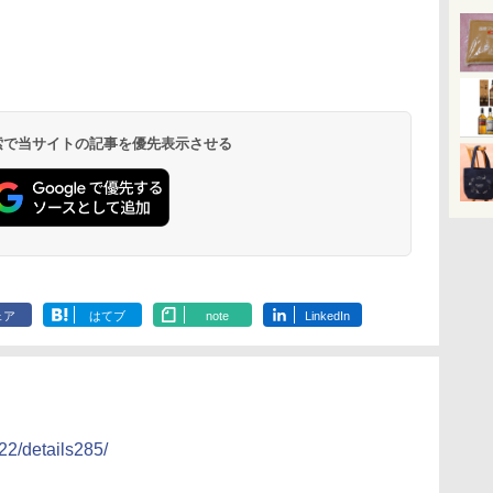
 オ
[山善] スチームオーブ
TOSHIBA(東芝) スチ
シャープ ウォーターオ
パナソニック
コン
ンレンジ 省エネ 高効率
ームオーブンレンジ 石
ーブン ヘルシオ AX-
レンジ スチー
ホ
15L 一人暮らし 二人暮
窯ドーム ER-D80A(K)
XJ1-B ブラック 30L 2
ロ 最高峰モデル
らし スチーム調理 フラ
ブラック 250℃ 1段調
段調理 コンベクション
段 おまかせグ
 検索で当サイトの記事を優先表示させる
￥26,130
￥34,546
￥44,800
￥116,700
ットテーブル トースト
理 フラットテーブル
トースト機能
細・64眼ス
機能 自動メニュー33種
電子レンジ 赤外線セン
サー 時短料理
簡単お手入れ ブラック
サー ノンフライ調理
携 ブラック N
YRZ-WF150TV(B)
簡単お手入れ 小型 新
UBS10D-K
生活 一人暮らし 二人
暮らし ファミリー
ェア
はてブ
note
LinkedIn
22/details285/