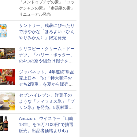
「スンドゥブチゲの素」「ユッ
ケジャンの素」「参鶏湯の素」
リニューアル発売
サントリー、残暑にぴったり
で涼やかな「ほろよい〈ひん
やりみかん〉」限定発売
クリスピー・クリーム・ドー
ナツ、「ハリー・ポッター」
の4つの寮や組分け帽子をイ
メージしたドーナツなど発売
ジャパネット、4年連続“単品
売上日本一”の「特大和洋お
せち2段重」を夏から販売。
73品・年越しそば付き
セブン-イレブン、洋菓子の
ような「ティラミス氷」「プ
リン氷」を発売。5素材重ね
と2層仕立ての濃厚な味わい
Amazon、ウイスキー「山崎
18年」を“6万7100円”で抽選
販売。出品者価格より4万
9700円以上お得