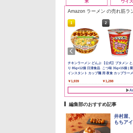
米
ウイ
Amazon ラーメン の売れ筋
10
10
10
1
1
1
2
2
2
県産コシヒカリ (5
ーチャーズ ハイラ
麺職人 醤油 [丸大
新米予約 令和8年産
ジムビーム 4000ml サ
人気 カップ麺 12種類
by Amazon 国産ブレ
ブラックニッカ ニッカ
チキンラーメン どんぶ
【在庫処分価格】も
角瓶 2700ml サント
【公式】ブタメン と
 精米 令和7年産 お
クリーム 4000ml
油使用 豊かな旨味
【家計お助け米】米
ントリー バーボン ウ
詰め合わせ セット 12
ンド米 精米 5kg
Nikka ウィスキー
り 85g×12個 日清食品
たろう印 無洗米 5kg
ー ウイスキー ハイ
こつ味 35g×15個 | 
たかさか
トリー スコッチ
ク] 日清食品 カッ
10kg 令和8年産 秋田県
イスキー アメリカ合衆
個アソート
4000ml ブラックニッ
インスタント カップ麺
務用 お米マイスター
ル 大容量
用 夜食 カップラー
￥2,650
スキー 4リットル
87g ×12個
産 あきたこまち 厳選
国 大容量 4リットル
カクリア ウヰスキー
レンド
ミニカップ麺 小腹 
893
395
552
￥5,780
￥6,176
￥2,250
￥4,358
￥1,939
￥2,680
￥6,055
￥1,288
量
米 単一原料米100％ 白
【日本 アサヒ ウィスキ
スタント アウトドア
米 (5kg×2袋)
ー】 大容量 お得 4リッ
も ローリングストッ
A
トル
大人買い おやつカン
ニー
編集部のおすすめ記事
10
1
2
井村屋、
もちアイ