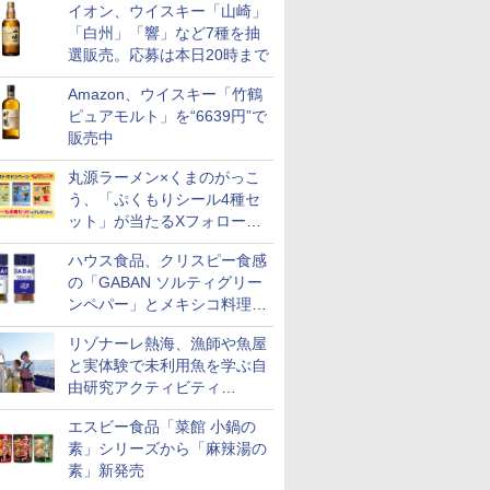
イオン、ウイスキー「山崎」
「白州」「響」など7種を抽
選販売。応募は本日20時まで
Amazon、ウイスキー「竹鶴
ピュアモルト」を“6639円”で
販売中
丸源ラーメン×くまのがっこ
う、「ぷくもりシール4種セ
ット」が当たるXフォロー＆
リポストキャンペーン実施
ハウス食品、クリスピー食感
の「GABAN ソルティグリー
ンペパー」とメキシコ料理に
合う「GABAN チポトレペパ
リゾナーレ熱海、漁師や魚屋
ー」発売
と実体験で未利用魚を学ぶ自
由研究アクティビティ
「Fisherman's Academy」を
エスビー食品「菜館 小鍋の
実施中
素」シリーズから「麻辣湯の
素」新発売