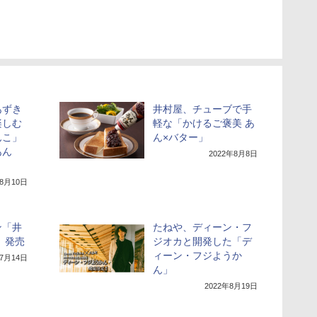
あずき
井村屋、チューブで手
楽しむ
軽な「かけるご褒美 あ
んこ」
ん×バター」
あん
2022年8月8日
年8月10日
ン「井
たねや、ディーン・フ
」発売
ジオカと開発した「デ
ィーン・フジようか
年7月14日
ん」
2022年8月19日