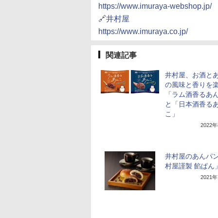
https://www.imuraya-webshop.jp/
🔗井村屋
https://www.imuraya.co.jp/
関連記事
井村屋、お酒と
の風味と香りを
「ラム酒香るあ
と「日本酒香る
こ」
2022
井村屋のあんパ
村屋謹製 餡ぱん
2021