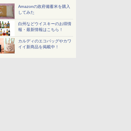
Amazonの政府備蓄米を購入
してみた
 オーブン
日立 過熱水蒸気 オーブ
コンフィー(COMFEE')
ER-D3000B-K(グラン
ER-D70B
白州などウイスキーのお得情
ム ビスト
ンレンジ ヘルシーシェ
スチームオーブンレン
ブラック) 石窯ドーム
石窯ドーム
報・最新情報はこちら！
 30L 2
フ 30L MRO-W1C K フ
ジ 25L フラットテーブ
過熱水蒸気オーブンレ
ンジ 26L
リル 高精
ロストブラック 熱風コ
ル 発酵・トースト機能
ンジ 30L
￥49,718
￥19,780
￥49,800
￥27,825
ピードセン
ンベクション 2段式 W
オートメニュー23種 オ
カルディのエコバッグやカワ
 スマホ連
スキャン［メーカー保
ーブン～250℃ レンジ
イイ新商品を掲載中！
E-
証1年／お手入れ簡単設
~1000W高出力 全国対
計］
応 ヘルツフリー カップ
スチーム調理 予熱対応
自動脱臭 消音モード
【2年メーカー保証】
ブラック CF-EA261-
BK