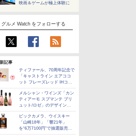
映画＆ゲームが極上体験に
グルメ Watch をフォローする
新記事
ティファール、70周年記念で
「キャストライン エアココ
ット フレーズレッド IHココ
ット鍋 24cm」数量限定発売
メルシャン・ワインズ「カン
ティアーモ スプマンテ ブリ
ュット/ロゼ」のデザインを
リニューアル。ハーフボトル
ビックカメラ、ウイスキー
も登場
「山崎18年」「響21年」
を“6万7100円”で抽選販売。
店頭で9日まで受付