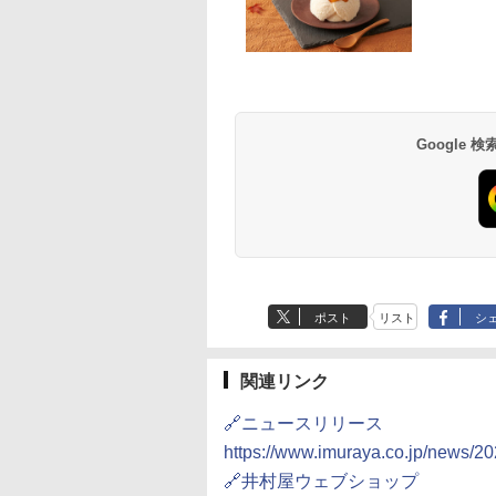
D3000B-K(グラン
ER-D70B-W ホワイト
[山善] スチームオーブ
シャープ 過熱水蒸気
ック) 石窯ドーム
石窯ドーム オーブンレ
ンレンジ 25L 一人暮ら
ーブンレンジ 26L 
水蒸気オーブンレ
ンジ 26L
し 二人暮らし フラット
ベクション 2段調理 
30L
テーブル スチーム調理
ワイト RE-SS26B-W
Google
,800
￥27,825
￥22,800
￥32,800
自動メニュー19種搭載
角皿付き ブラック
MRK-F250TSV(B)
ポスト
リスト
シ
関連リンク
🔗ニュースリリース
https://www.imuraya.co.jp/news/20
🔗井村屋ウェブショップ