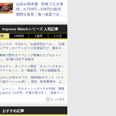
お好み焼本舗「鉄板うなぎ蒲
焼」が759円→429円の販売
期間を延長！食べ放題で注文
可能
7
7
7
8
8
8
9
9
9
10
10
10
Impress Watchシリーズ 人気記事
時間
24時間
1週間
1カ月
ユニクロ、今日から「お盆特別セール」。涼感
シアサッカーワンピース待望値下げ、撥水ギア
ショーツは1990円に
 新潟県産
ジナル ブ
ル レギュ
東映の歴代オープニング映像がカプセルトイ
新潟県産新之助 無洗米
【数量限定】フロム・
マルちゃん マルちゃん
フクテイライス【白
サントリー シングルモ
カップヌードル パクチ
新潟県産コシヒカリ (5
ティーチャーズ ハイラ
日清麺職人 醤油 [丸大
新米予約 
ジムビーム 4
人気 カップ
に。全5種で8月下旬発売
米 5kg
キー 4リ
 カップ麺
5kg 令和7年産
ザ・バレル モルトウイ
ZUBAAAN! 横浜家系
米】北東北産 お米 米
ルト ウイスキー 山崎
ー香るトムヤムクンヌ
㎏) 精米 令和7年産 お
ンドクリーム 4000ml
豆醤油使用 豊かな旨味
【家計お助
ントリー 
詰め合わせ 
大容量
スキー500ml アサヒ [
醤油豚骨 3食パック
あきたこまち 令和7年
Story of the Distillery
ードル [世界三大スー
米のたかさか
サントリー スコッチ
とコク] 日清食品 カッ
10kg 令
イスキー 
個アソート
カルディ、オンライン限定「ネコバッグ＆タン
￥2,772
日本 500ml ]【中元 ギ
130g×3食
産 (5kg)
2026 化粧箱入 700ml
プ] 日清食品 カップ麺
ウイスキー 4リットル
プ麺 87g ×12個
産 あきた
国 大容量 
ブラーセット」を一般販売。7月の抽選販売の
￥4,402
￥467
￥3,300
￥23,000
￥2,594
￥3,893
￥6,395
￥1,552
￥5,780
￥6,176
￥2,250
フト プレゼント 贈り物
75g×12個
大容量
米 単一原料
当選無効分
に】
米 (5kg×2
はやぶさ50％オフの「新幹線eチケット（トク
だ値スペシャル28）」発売。秋冬乗車分、えき
ねっと限定
「ムーミン」大小メッシュポーチが付録、素敵
なあの人 11月号。中身が見やすく、温泉スパに
も使える
7
8
9
10
もっと見る
おすすめ記事