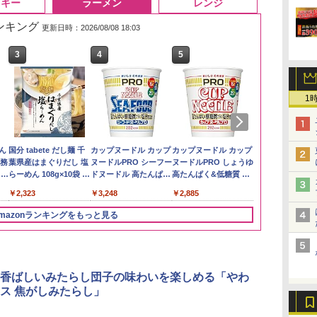
スキー
ラーメン
レンジ
ランキング
更新日時：2026/08/08 18:03
3
3
3
4
4
4
5
5
5
6
6
6
1
も
リ
ん
野沢農産 無洗米 青い流
角ハイボール
国分 tabete だし麺 千
by Amazon あきたこ
トリスウイスキー
カップヌードル カップ
新潟ケンベイ【精米】
サントリー シングルモ
カップヌードル カップ
by Amazon
甲州韮崎 オリ
カップヌード
 業
ボー
業務
るる コシヒカリ 5kg 長
350ml×24本 サントリ
葉県産はまぐりだし 塩
まちブレンド 無洗米
4000ml サントリー 大
ヌードルPRO シーフー
新潟県産にじのきらめ
ルト ウイスキー 白州
ヌードルPRO しょうゆ
新潟のお米 無洗
レンド ウイス
ラー 日清食品
ブ
メン
野県産 令和7年産
ー ウイスキー ハイボー
らーめん 108g×10袋 保
5kg
容量 4リットル
ドヌードル 高たんぱく
き 5kg 令和7年産
Story of the Distillery
高たんぱく&低糖質 さ
ットル 日本 
78g×20個
￥3,274
イン
ル 缶
存食 備蓄
&低糖質 さらに塩分控
2026 化粧箱入 700ml
らに塩分控えめ
4000ml 4L
￥3,980
￥4,927
￥2,323
￥3,396
￥4,274
￥3,248
￥3,056
￥19,860
￥2,885
￥3,725
￥3,475
に
えめ 78g×12個
75g×12個
ク
mazonランキングをもっと見る
パ
3
4
5
6
香ばしいみたらし団子の味わいを楽しめる「やわ
ス 焦がしみたらし」