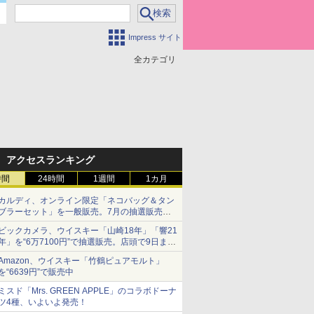
Impress サイト
全カテゴリ
アクセスランキング
時間
24時間
1週間
1カ月
カルディ、オンライン限定「ネコバッグ＆タン
ブラーセット」を一般販売。7月の抽選販売の
当選無効分
ビックカメラ、ウイスキー「山崎18年」「響21
年」を“6万7100円”で抽選販売。店頭で9日まで
受付
Amazon、ウイスキー「竹鶴ピュアモルト」
を“6639円”で販売中
ミスド「Mrs. GREEN APPLE」のコラボドーナ
ツ4種、いよいよ発売！