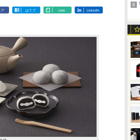
ェア
はてブ
note
LinkedIn