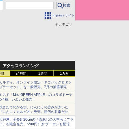
Impress サイト
全カテゴリ
アクセスランキング
時間
24時間
1週間
1カ月
カルディ、オンライン限定「ネコバッグ＆タン
ブラーセット」を一般販売。7月の抽選販売の
当選無効分
ミスド「Mrs. GREEN APPLE」のコラボドーナ
ツ4種、いよいよ発売！
焼きたてのかるび、にんにくの旨みがきいた
「にんにくカルビ丼」発売。秘伝の甘辛だれを
絡めた「豚カルビ丼」も復活
大戸屋、全長約20cmの「真あじの大判あじフラ
イ」を限定発売。“200円引き”クーポンも配信