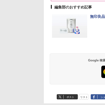
編集部のおすすめ記事
10
10
10
1
1
1
2
2
2
無印良品
ーチャーズ ハイラ
 カップ麺 12種類
D3000B-K(グラン
サントリー 角瓶 特製
一蘭 ラーメン 博多細
ER-D70B-W ホワイト
ブラックニッカ ニッカ
チキンラーメン どんぶ
[山善] スチームオーブ
角瓶 2700ml サント
【公式】ブタメン と
シャープ 過熱水蒸気
クリーム 4000ml
合わせ セット 12
ック) 石窯ドーム
＜角＞ 業務店専用 ペ
麺ストレート (5食)
石窯ドーム オーブンレ
Nikka ウィスキー
り 85g×12個 日清食品
ンレンジ 25L 一人暮ら
ー ウイスキー ハイ
こつ味 35g×15個 | 
ーブンレンジ 23L 1
トリー スコッチ
ソート
水蒸気オーブンレ
ットボトル 40度
645g
ンジ 26L
4000ml ブラックニッ
インスタント カップ麺
し 二人暮らし フラット
ル 大容量
用 夜食 カップラー
調理 ブラック RE-
スキー 4リットル
30L
5000ml 5l
カクリア ウヰスキー
テーブル スチーム調理
ミニカップ麺 小腹 
WF232-B シンプル
Google
395
250
,800
￥10,490
￥2,091
￥26,961
￥4,358
￥1,939
￥22,800
￥6,063
￥1,288
￥29,478
量
【日本 アサヒ ウィスキ
自動メニュー19種搭載
スタント アウトドア
コンパクト 一人暮ら
ー】 大容量 お得 4リッ
角皿付き ブラック
も ローリングストッ
二人暮らし らくチン
トル
MRK-F250TSV(B)
大人買い おやつカン
（絶対湿度）センサ
ニー
ノンフライ調理 トー
ト スチームあたため
イドフラット庫内 簡
お手入れ
ポスト
リスト
シ