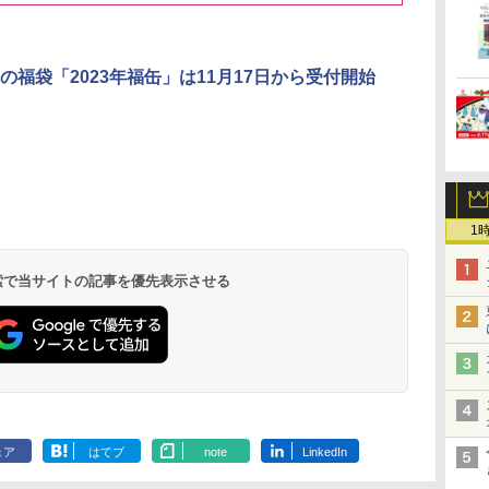
3
3
3
4
4
4
5
5
5
6
6
6
の福袋「2023年福缶」は11月17日から受付開始
リ
ん
 オ
トリスウイスキー
カップヌードル カップ
[山善] スチームオーブ
角ハイボール
カップヌードル レギュ
TOSHIBA(東芝) スチ
サントリー シングルモ
マルちゃん マルちゃん
シャープ ウォーターオ
【数量限定】
国分 tabete
パナソニック
1
ボー
業務
段
4000ml サントリー 大
ヌードルPRO シーフー
ンレンジ 省エネ 高効率
350ml×24本 サントリ
ラー 日清食品 カップ
ームオーブンレンジ 石
ルト ウイスキー 白州
ZUBAAAN! 横浜家系
ーブン ヘルシオ AX-
ザ・バレル 
葉県産はまぐ
レンジ スチー
メン
容量 4リットル
ドヌードル 高たんぱく
15L 一人暮らし 二人暮
ー ウイスキー ハイボ
麺 78g×20個
窯ドーム ER-D80A(K)
Story of the Distillery
醤油豚骨 3食パック
XJ1-B ブラック 30L 2
スキー500ml 
らーめん 108g
ロ 最高峰モデル
イン
操作
&低糖質 さらに塩分控
らし スチーム調理 フラ
ール 缶
ブラック 250℃ 1段調
2026 化粧箱入 700ml
130g×3食
段調理 コンベクション
日本 500ml 
存食 備蓄
段 おまかせグ
 検索で当サイトの記事を優先表示させる
￥4,274
￥3,248
￥26,130
￥4,930
￥3,475
￥34,546
￥19,860
￥467
￥44,800
￥4,402
￥2,323
￥116,700
に
し
えめ 78g×12個
ットテーブル トースト
理 フラットテーブル
トースト機能
フト プレゼン
細・64眼ス
ク
!
機能 自動メニュー33種
電子レンジ 赤外線セン
に】
サー 時短料理
パ
ー
簡単お手入れ ブラック
サー ノンフライ調理
携 ブラック N
ス
YRZ-WF150TV(B)
簡単お手入れ 小型 新
UBS10D-K
 ワ
生活 一人暮らし 二人
単
暮らし ファミリー
ェア
はてブ
note
LinkedIn