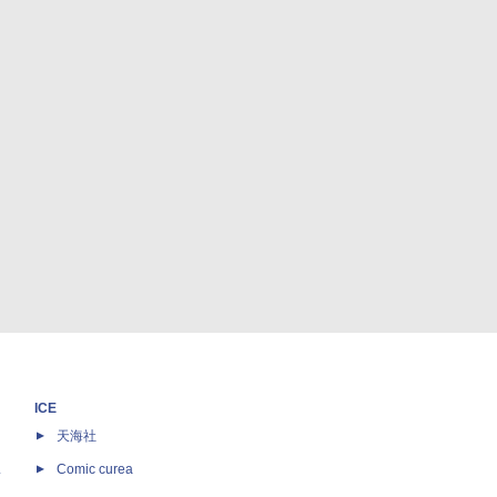
ICE
天海社
ス
Comic curea