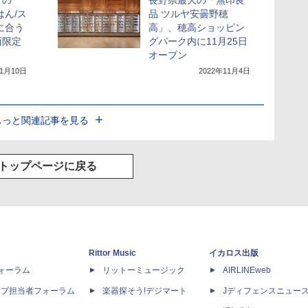
この
長野県最大の「無印良
はん/ス
品 ツルヤ安曇野穂
に合う
高」、穂高ショッピン
西限定
グパーク内に11月25日
オープン
11月10日
2022年11月4日
もっと関連記事を見る
トップページに戻る
Rittor Music
イカロス出版
dフォーラム
リットーミュージック
AIRLINEweb
ップ担当者フォーラム
楽器探そう!デジマート
Jディフェンスニュー