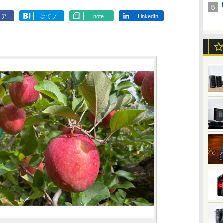
ェア
はてブ
note
LinkedIn