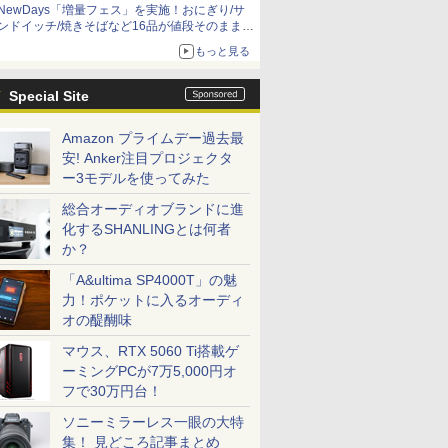
NewDays「増量フェス」を実施！おにぎり/サ
ンドイッチ/焼きそばなど16品が値段そのままで
ボリュームアップ
もっと見る
Special Site
Amazon プライムデー過去最
安! Anker注目プロジェクタ
ー3モデルを使ってみた
総合オーディオブランドに進
化するSHANLINGとは何者
か？
「A&ultima SP4000T」の魅
力！ポケットに入るオーディ
オの醍醐味
マウス、RTX 5060 Ti搭載ゲ
ーミングPCが7万5,000円オ
フで30万円台！
ソニーミラーレス一眼の大特
集！ 見どころ記事まとめ