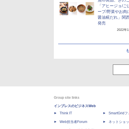
無印良品、きの
「アヒージョ/ご
ープ/野菜やお肉
醤油糀だれ」関
発売
2022年
Group site links
インプレスのビジネスWeb
Think IT
SmartGri
Web担当者Forum
ネットショ