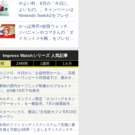
やよい軒、8月の「今日に、
付き
よいもの。」キャンペーンは
Nintendo Switch2をプレゼン
7
7
7
8
8
8
9
9
9
10
10
10
ト
かっぱ寿司×妖怪ウォッチ、
ジバニャンやコマさんの「ダ
イカットメモ帳」をプレゼン
ト
Impress Watchシリーズ 人気記事
フロム・
 だし麺 千
 オーブン
サントリー シングルモ
カップヌードル カップ
日立 過熱水蒸気 オーブ
甲州韮崎 オリジナル ブ
カップヌードル パクチ
コンフィー(COMFEE')
ティーチャーズ ハイラ
人気 カップ麺 12種類
ER-D3000B-K(グラン
サントリー
一蘭 ラー
ER-D70B
時間
24時間
1週間
1カ月
モルトウイ
りだし 塩
ム ビスト
ルト ウイスキー 山崎
ヌードルPRO しょうゆ
ンレンジ ヘルシーシェ
レンド ウイスキー 4リ
ー香るトムヤムクンヌ
スチームオーブンレン
ンドクリーム 4000ml
詰め合わせ セット 12
ブラック) 石窯ドーム
＜角＞ 業
麺ストレート
石窯ドーム
アサヒ [
×10袋 保
 30L 2
Story of the Distillery
高たんぱく&低糖質 さ
フ 31L MRO-S8C W ホ
ットル 日本 大容量
ードル [世界三大スー
ジ 25L フラットテーブ
サントリー スコッチ
個アソート
過熱水蒸気オーブンレ
ットボトル 
645g
ンジ 26L
ユニクロ、今日から「お盆特別セール」。涼感
]【中元 ギ
リル 高精
2026 化粧箱入 700ml
らに塩分控えめ
ワイト 重量センサー
4000ml 4L
プ] 日清食品 カップ麺
ル 発酵・トースト機能
ウイスキー 4リットル
ンジ 30L
5000ml 5l
シアサッカーワンピース待望値下げ、撥水ギア
￥23,000
￥3,103
￥39,837
￥3,725
￥2,594
￥19,780
￥6,395
￥2,250
￥56,800
￥10,490
￥2,091
￥26,961
ト 贈り物
ピードセン
75g×12個
250℃1段式ワイドオー
75g×12個
オートメニュー23種 オ
大容量
ショーツは1990円に
 スマホ連
ブン
ーブン～250℃ レンジ
東映の歴代オープニング映像がカプセルトイ
E-
~1000W高出力 全国対
に。全5種で8月下旬発売
応 ヘルツフリー カップ
カルディ、オンライン限定「ネコバッグ＆タン
スチーム調理 予熱対応
ブラーセット」を一般販売。7月の抽選販売の
自動脱臭 消音モード
当選無効分
【2年メーカー保証】
スターバックス、横浜に“文化財カフェ”8月10日
ブラック CF-EA261-
オープン
BK
令和のファミコンディスクシステム？安価に書
き換え可能なGB用「しましまディスクシステ
ム」