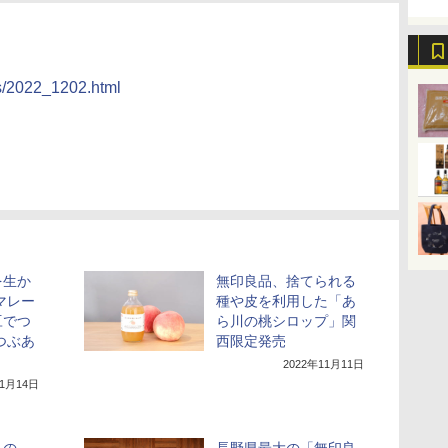
ws/2022_1202.html
を生か
無印良品、捨てられる
マレー
種や皮を利用した「あ
豆でつ
ら川の桃シロップ」関
つぶあ
西限定発売
2022年11月11日
11月14日