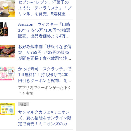
セブン-イレブン、洋菓子の
ような「ティラミス氷」「プ
リン氷」を発売。5素材重ね
と2層仕立ての濃厚な味わい
Amazon、ウイスキー「山崎
18年」を“6万7100円”で抽選
販売。出品者価格より4万
9700円以上お得
お好み焼本舗「鉄板うなぎ蒲
焼」が759円→429円の販売
期間を延長！食べ放題で注文
7
8
9
10
可能
かっぱ寿司「スクラッチ」で
1皿無料に！持ち帰りで400
円引きクーポンも配布。創業
祭特別企画第4弾
アプリ内でクーポンが当たるく
じも実施
助 無洗米
by Amazon 新潟県産
フクテイライス【白
by Amazon 秋田県産
新潟県産コ
産
新潟のお米 無洗米 5kg
米】北東北産 お米 米
あきたこまち 無洗米
㎏) 精米 
福袋
あきたこまち 令和7年
5kg 令和7年産 産地精
米のたかさ
サンマルクカフェ×ミニオン
￥3,274
産 (5kg)
米
￥3,300
￥3,497
￥3,893
ズ、夏の福袋をオンライン限
定で発売！ミニオンズのカッ
プと2500円相当のチケット