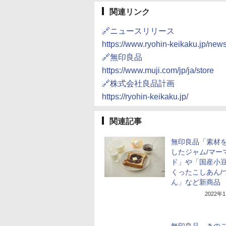
関連リンク
🔗ニュースリリース
https://www.ryohin-keikaku.jp/ne
🔗無印良品
https://www.muji.com/jp/ja/store
🔗株式会社良品計画
https://ryohin-keikaku.jp/
関連記事
無印良品「素材
したジャム/マー
ド」や「国産小
くったこしあん/
ん」など新商品
2022年