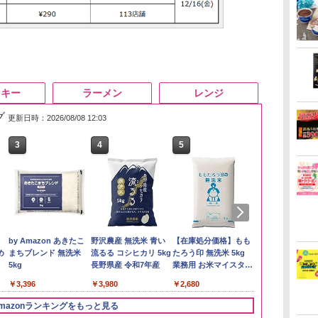
スキー
ラーメン
レンジ
グ
更新日時：2026/08/08 12:03
3
4
5
6
】
by Amazon あきたこ
野沢農産 無洗米 青い
【在庫処分価格】もも
新潟県産新之
め
まちブレンド 無洗米
流るる コシヒカリ 5kg
たろう印 無洗米 5kg
5kg 令和7年
5kg
長野県産 令和7年産
業務用 お米マイスター
￥2,772
ブレンド
￥3,396
￥3,980
￥2,680
mazonランキングをもっと見る