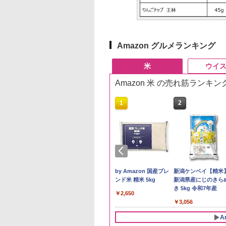
Amazon グルメランキング
米
ウイ
Amazon 米 の売れ筋ランキン
10
1
2
 Amazon 秋田県産
新潟県産コシヒカリ (5
by Amazon 国産ブレ
新潟ケンベイ【精米
たこまち 無洗米
㎏) 精米 令和7年産 お
ンド米 精米 5kg
新潟県産にじのきら
g 令和7年産 産地精
米のたかさか
き 5kg 令和7年産
￥2,650
497
￥3,893
￥3,056
A