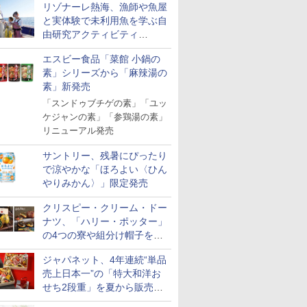
リゾナーレ熱海、漁師や魚屋
ー」発売
と実体験で未利用魚を学ぶ自
由研究アクティビティ
「Fisherman's Academy」を
エスビー食品「菜館 小鍋の
実施中
素」シリーズから「麻辣湯の
素」新発売
「スンドゥブチゲの素」「ユッ
ケジャンの素」「参鶏湯の素」
リニューアル発売
サントリー、残暑にぴったり
で涼やかな「ほろよい〈ひん
やりみかん〉」限定発売
クリスピー・クリーム・ドー
ナツ、「ハリー・ポッター」
の4つの寮や組分け帽子をイ
メージしたドーナツなど発売
ジャパネット、4年連続“単品
売上日本一”の「特大和洋お
せち2段重」を夏から販売。
73品・年越しそば付き