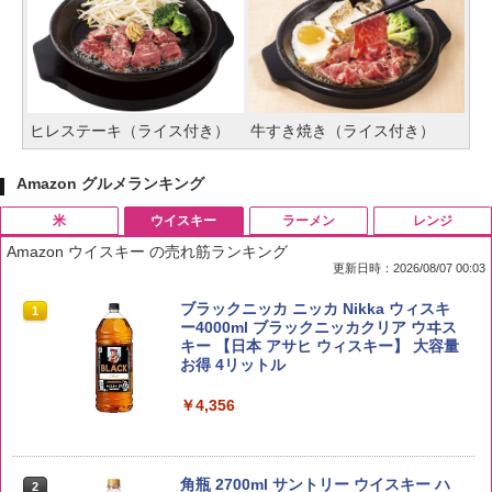
ヒレステーキ（ライス付き）
牛すき焼き（ライス付き）
Amazon グルメランキング
米
ウイスキー
ラーメン
レンジ
Amazon ウイスキー の売れ筋ランキング
更新日時：2026/08/07 00:03
by Amazon 国産ブレンド米 精米 5kg
ブラックニッカ ニッカ Nikka ウィスキ
1
1
ー4000ml ブラックニッカクリア ウヰス
キー 【日本 アサヒ ウィスキー】 大容量
￥2,650
お得 4リットル
￥4,356
野沢農産 無洗米 青い流るる コシヒカリ
2
5kg 長野県産 令和7年産
角瓶 2700ml サントリー ウイスキー ハ
2