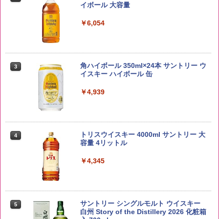
イボール 大容量
￥3,980
￥6,054
【在庫処分価格】ももたろう印 無洗米 5
3
kg 業務用 お米マイスターブレンド
角ハイボール 350ml×24本 サントリー ウ
3
イスキー ハイボール 缶
￥2,680
￥4,939
by Amazon あきたこまちブレンド 無洗
4
米 5kg
トリスウイスキー 4000ml サントリー 大
4
容量 4リットル
￥3,396
￥4,345
by Amazon 新潟県産 新潟のお米 無洗米
5
5kg
サントリー シングルモルト ウイスキー
5
白州 Story of the Distillery 2026 化粧箱