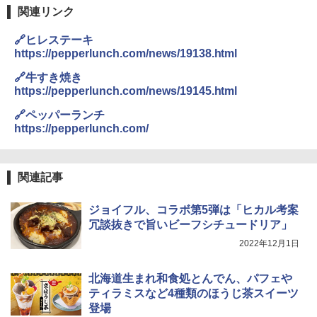
0TSV(B) + 炊飯器 一人暮らし 5.5合 3種
関連リンク
類炊き分け機能 マイコン式 低温調理 無
洗米モード 保温 予約機能 ブラック AMR
国分 tabete だし麺 千葉県産はまぐりだ
3
C-10M(B)
🔗ヒレステーキ
し 塩らーめん 108g×10袋 保存食 備蓄
https://pepperlunch.com/news/19138.html
￥26,470
￥2,323
🔗牛すき焼き
https://pepperlunch.com/news/19145.html
🔗ペッパーランチ
[山善] スチームオーブンレンジ 省エネ
3
高効率 15L 一人暮らし 二人暮らし スチ
https://pepperlunch.com/
カップヌードル カップヌードルPRO シ
4
ーム調理 フラットテーブル トースト機
ーフードヌードル 高たんぱく&低糖質 さ
能 自動メニュー33種 簡単お手入れ ブラ
らに塩分控えめ 78g×12個
ック YRZ-WF150TV(B)
関連記事
￥2,989
￥26,130
ジョイフル、コラボ第5弾は「ヒカル考案
冗談抜きで旨いビーフシチュードリア」
カップヌードル カップヌードルPRO し
5
TOSHIBA(東芝) スチームオーブンレン
4
2022年12月1日
ょうゆ 高たんぱく&低糖質 さらに塩分控
ジ 石窯ドーム ER-D80A(K) ブラック 25
えめ 75g×12個
0℃ 1段調理 フラットテーブル 電子レン
ジ 赤外線センサー ノンフライ調理 簡単
北海道生まれ和食処とんでん、パフェや
￥3,103
お手入れ 小型 新生活 一人暮らし 二人暮
ティラミスなど4種類のほうじ茶スイーツ
らし ファミリー
登場