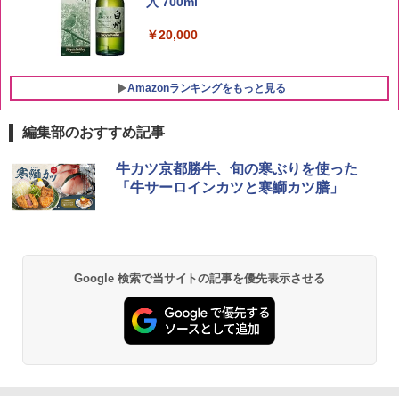
入 700ml
￥3,274
￥20,000
Amazonランキングをもっと見る
編集部のおすすめ記事
チキンラーメン どんぶり 85g×12個 日清
シャープ 過熱水蒸気 オーブンレンジ 23
牛カツ京都勝牛、旬の寒ぶりを使った
1
1
食品 インスタント カップ麺
L 1段調理 ホワイト RE-WF232-W シン
「牛サーロインカツと寒鰤カツ膳」
プル操作 コンパクト 一人暮らし 二人暮
らし らくチン!（絶対湿度）センサー ノ
￥1,939
ンフライ調理 トースト スチームあたた
め ワイドフラット庫内 簡単お手入れ
￥29,192
Google 検索で当サイトの記事を優先表示させる
【公式】ブタメン とんこつ味 35g×15個
2
| 業務用 夜食 カップラーメン ミニカップ
麺 小腹 インスタント アウトドアにも ロ
ーリングストック 大人買い おやつカン
【セット買い】[山善] スチームオーブン
パニー
2
レンジ 25L 一人暮らし 二人暮らし フラ
ットテーブル スチーム調理 自動メニュ
￥1,451
ー19種搭載 角皿付き ブラック MRK-F25