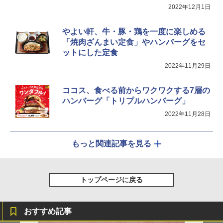
￥34,546
2022年12月1日
やよい軒、牛・豚・鶏を一度に楽しめる
「焼肉ざんまい定食」やハンバーグをセ
シャープ ウォーターオーブン ヘルシオ
5
AX-XJ1-B ブラック 30L 2段調理 コンベ
ットにした定食
クション トースト機能
2022年11月29日
￥44,800
ココス、食べる前からワクワクする7層の
ハンバーグ「トリプルハンバーグ」
2022年11月28日
もっと関連記事を見る
トップページに戻る
おすすめ記事