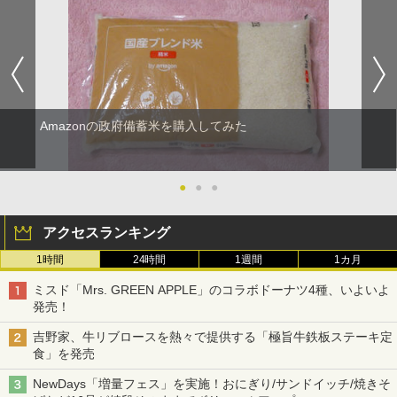
Amazonの政府備蓄米を購入してみた
●
●
●
アクセスランキング
1時間
24時間
1週間
1カ月
ミスド「Mrs. GREEN APPLE」のコラボドーナツ4種、いよいよ
発売！
吉野家、牛リブロースを熱々で提供する「極旨牛鉄板ステーキ定
食」を発売
NewDays「増量フェス」を実施！おにぎり/サンドイッチ/焼きそ