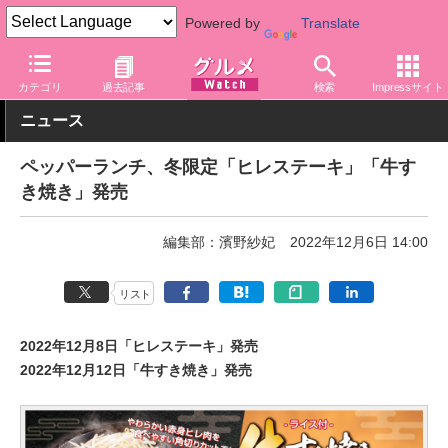
Powered by
Translate
グルメ Watch
店舗
レストラン
カテゴリ
過去記事
検索
Impressサイト
ニュース
ペッパーランチ、冬限定「ヒレステーキ」「牛す
き焼き」発売
編集部：濱野紗妃
2022年12月6日 14:00
リスト
2022年12月8日「ヒレステーキ」発売
2022年12月12日「牛すき焼き」発売