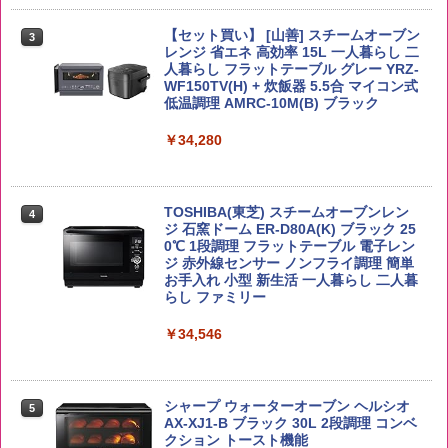
【在庫処分価格】ももたろう印 無洗米 5
3
kg 業務用 お米マイスターブレンド
角ハイボール 350ml×24本 サントリー ウ
【セット買い】 [山善] スチームオーブン
3
国分 tabete だし麺 千葉県産はまぐりだ
3
3
イスキー ハイボール 缶
レンジ 省エネ 高効率 15L 一人暮らし 二
し 塩らーめん 108g×10袋 保存食 備蓄
￥2,680
人暮らし フラットテーブル グレー YRZ-
WF150TV(H) + 炊飯器 5.5合 マイコン式
￥4,927
￥2,323
低温調理 AMRC-10M(B) ブラック
￥34,280
新潟ケンベイ【精米】新潟県産にじのき
4
らめき 5kg 令和7年産
トリスウイスキー 4000ml サントリー 大
4
カップヌードル カップヌードルPRO シ
4
容量 4リットル
ーフードヌードル 高たんぱく&低糖質 さ
￥5,809
TOSHIBA(東芝) スチームオーブンレン
らに塩分控えめ 78g×12個
4
￥4,274
ジ 石窯ドーム ER-D80A(K) ブラック 25
0℃ 1段調理 フラットテーブル 電子レン
￥3,248
ジ 赤外線センサー ノンフライ調理 簡単
お手入れ 小型 新生活 一人暮らし 二人暮
by Amazon あきたこまちブレンド 無洗
らし ファミリー
5
米 5kg
サントリー シングルモルト ウイスキー
5
カップヌードル カップヌードルPRO し
5
白州 Story of the Distillery 2026 化粧箱
￥34,546
ょうゆ 高たんぱく&低糖質 さらに塩分控
入 700ml
￥3,396
えめ 75g×12個
￥19,860
￥2,885
シャープ ウォーターオーブン ヘルシオ
5
AX-XJ1-B ブラック 30L 2段調理 コンベ
クション トースト機能