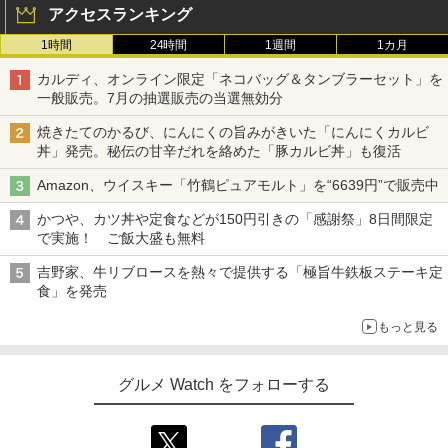
アクセスランキング
1時間
24時間
1週間
1カ月
カルディ、オンライン限定「ネコバッグ＆タンブラーセット」を
一般販売。7月の抽選販売の当選無効分
焼きたてのかるび、にんにくの旨みがきいた「にんにくカルビ
丼」発売。秘伝の甘辛だれを絡めた「豚カルビ丼」も復活
Amazon、ウイスキー「竹鶴ピュアモルト」を“6639円”で販売中
かつや、カツ丼や定食などが150円引きの「感謝祭」8日間限定
で実施！ ご飯大盛も無料
吉野家、牛リブロースを熱々で提供する「極旨牛鉄板ステーキ定
食」を発売
もっと見る
グルメ Watch をフォローする