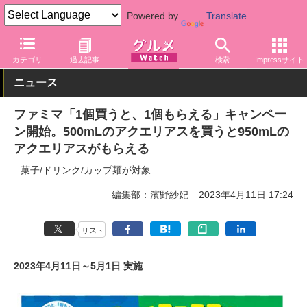
Powered by
Translate
グルメ Watch
店舗
コンビニ
ファミリーマート
カテゴリ
過去記事
検索
Impressサイト
ニュース
ファミマ「1個買うと、1個もらえる」キャンペー
ン開始。500mLのアクエリアスを買うと950mLの
アクエリアスがもらえる
菓子/ドリンク/カップ麺が対象
編集部：濱野紗妃
2023年4月11日 17:24
リスト
2023年4月11日～5月1日 実施