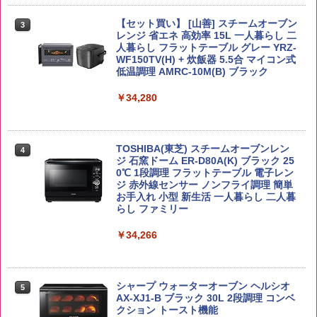
ーリングストック 大人買い おやつカン
￥3,396
パニー
【セット買い】 [山善] スチームオーブン
￥4,927
3
レンジ 省エネ 高効率 15L 一人暮らし 二
￥1,288
人暮らし フラットテーブル グレー YRZ-
WF150TV(H) + 炊飯器 5.5合 マイコン式
低温調理 AMRC-10M(B) ブラック
新潟ケンベイ【精米】新潟県産にじのき
4
らめき 5kg 令和7年産
トリスウイスキー 4000ml サントリー 大
4
カップヌードル カップヌードルPRO し
4
容量 4リットル
￥34,280
ょうゆ 高たんぱく&低糖質 さらに塩分控
￥5,809
えめ 75g×12個
￥4,274
￥2,885
TOSHIBA(東芝) スチームオーブンレン
4
ジ 石窯ドーム ER-D80A(K) ブラック 25
野沢農産 無洗米 青い流るる コシヒカリ
0℃ 1段調理 フラットテーブル 電子レン
5
5kg 長野県産 令和7年産
ジ 赤外線センサー ノンフライ調理 簡単
【数量限定】竹鶴ピュアモルト700ml ア
5
カップヌードル カップヌードルPRO シ
5
お手入れ 小型 新生活 一人暮らし 二人暮
サヒ [ ウイスキー 日本 700ml ]【中元 ギ
ーフードヌードル 高たんぱく&低糖質 さ
らし ファミリー
フト プレゼント 贈り物に】
￥3,980
らに塩分控えめ 78g×12個
￥34,266
￥6,930
￥2,885
シャープ ウォーターオーブン ヘルシオ
5
AX-XJ1-B ブラック 30L 2段調理 コンベ
クション トースト機能