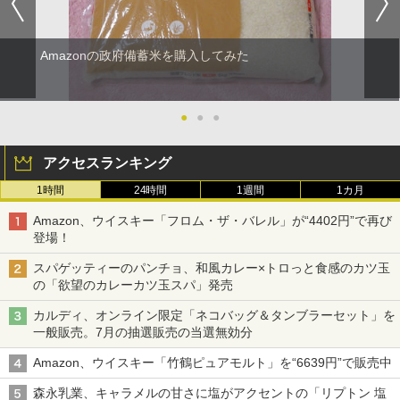
Amazonの政府備蓄米を購入してみた
●
●
●
アクセスランキング
1時間
24時間
1週間
1カ月
Amazon、ウイスキー「フロム・ザ・バレル」が“4402円”で再び
登場！
スパゲッティーのパンチョ、和風カレー×トロっと食感のカツ玉
の「欲望のカレーカツ玉スパ」発売
カルディ、オンライン限定「ネコバッグ＆タンブラーセット」を
一般販売。7月の抽選販売の当選無効分
Amazon、ウイスキー「竹鶴ピュアモルト」を“6639円”で販売中
森永乳業、キャラメルの甘さに塩がアクセントの「リプトン 塩