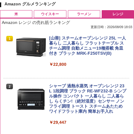
Amazon グルメランキング
米
ウイスキー
ラーメン
レンジ
Amazon レンジ の売れ筋ランキング
更新日時：2026/08/09 18:03
by Amazon 国産ブレンド米 精米 5kg
ブラックニッカ ニッカ Nikka ウィスキ
チキンラーメン どんぶり 85g×12個 日清
[山善] スチームオーブンレンジ 25L 一人
1
1
1
1
ー4000ml ブラックニッカクリア ウヰス
食品 インスタント カップ麺
暮らし 二人暮らし フラットテーブル ス
キー 【日本 アサヒ ウィスキー】 大容量
チーム調理 自動メニュー19種搭載 角皿
￥2,650
お得 4リットル
付き ブラック MRK-F250TSV(B)
￥1,939
￥4,327
￥22,800
国分 tabete だし麺 千葉県産はまぐりだ
2
【在庫処分価格】ももたろう印 無洗米 5
2
し 塩らーめん 108g×10袋 保存食 備蓄
kg 業務用 お米マイスターブレンド
角瓶 2700ml サントリー ウイスキー ハ
シャープ 過熱水蒸気 オーブンレンジ 23
2
2
イボール 大容量
L 1段調理 ブラック RE-WF232-B シンプ
￥2,323
ル操作 コンパクト 一人暮らし 二人暮ら
￥2,680
し らくチン!（絶対湿度）センサー ノン
￥6,091
フライ調理 トースト スチームあたため
ワイドフラット庫内 簡単お手入れ
【公式】ブタメン とんこつ味 35g×15個
3
by Amazon あきたこまちブレンド 無洗
￥29,447
3
| 業務用 夜食 カップラーメン ミニカップ
米 5kg
角ハイボール 350ml×24本 サントリー ウ
麺 小腹 インスタント アウトドアにも ロ
3
イスキー ハイボール 缶