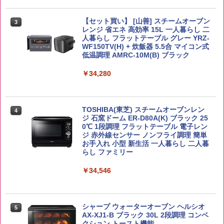
by Amazon あきたこまちブレンド 無洗
3
米 5kg
角ハイボール 350ml×24本 サントリー ウ
【セット買い】 [山善] スチームオーブン
3
カップヌードル カップヌードルPRO シ
3
3
イスキー ハイボール 缶
レンジ 省エネ 高効率 15L 一人暮らし 二
ーフードヌードル 高たんぱく&低糖質 さ
￥3,396
人暮らし フラットテーブル グレー YRZ-
らに塩分控えめ 78g×12個
WF150TV(H) + 炊飯器 5.5合 マイコン式
￥4,927
低温調理 AMRC-10M(B) ブラック
￥2,698
￥34,280
野沢農産 無洗米 青い流るる コシヒカリ
4
5kg 長野県産 令和7年産
【数量限定】竹鶴ピュアモルト700ml ア
4
国分 tabete だし麺 千葉県産はまぐりだ
4
サヒ [ ウイスキー 日本 700ml ]【中元 ギ
し 塩らーめん 108g×10袋 保存食 備蓄
フト プレゼント 贈り物に】
￥3,980
TOSHIBA(東芝) スチームオーブンレン
4
ジ 石窯ドーム ER-D80A(K) ブラック 25
￥2,323
￥6,783
0℃ 1段調理 フラットテーブル 電子レン
ジ 赤外線センサー ノンフライ調理 簡単
お手入れ 小型 新生活 一人暮らし 二人暮
【在庫処分価格】ももたろう印 無洗米 5
らし ファミリー
5
kg 業務用 お米マイスターブレンド
サントリー シングルモルト ウイスキー
5
マルちゃん マルちゃんZUBAAAN! 横浜
5
白州 Story of the Distillery 2026 化粧箱
￥34,546
家系醤油豚骨 3食パック 130g×3食
￥2,680
入 700ml
￥341
￥20,000
シャープ ウォーターオーブン ヘルシオ
5
AX-XJ1-B ブラック 30L 2段調理 コンベ
クション トースト機能