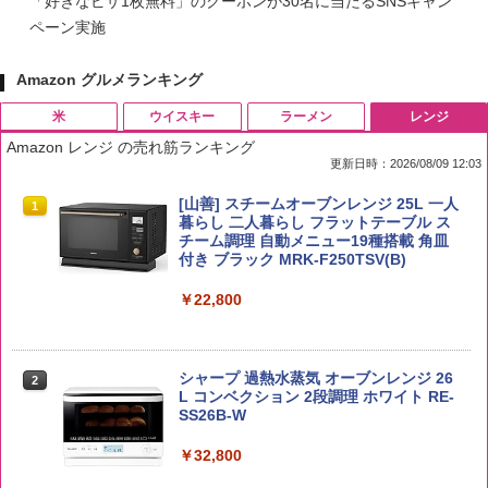
「好きなピザ1枚無料」のクーポンが30名に当たるSNSキャン
ペーン実施
Amazon グルメランキング
米
ウイスキー
ラーメン
レンジ
Amazon レンジ の売れ筋ランキング
更新日時：2026/08/09 12:03
by Amazon 国産ブレンド米 精米 5kg
ブラックニッカ ニッカ Nikka ウィスキ
チキンラーメン どんぶり 85g×12個 日清
[山善] スチームオーブンレンジ 25L 一人
1
1
1
1
ー4000ml ブラックニッカクリア ウヰス
食品 インスタント カップ麺
暮らし 二人暮らし フラットテーブル ス
キー 【日本 アサヒ ウィスキー】 大容量
チーム調理 自動メニュー19種搭載 角皿
￥2,650
お得 4リットル
付き ブラック MRK-F250TSV(B)
￥1,939
￥4,327
￥22,800
【公式】ブタメン とんこつ味 35g×15個
2
新潟ケンベイ【精米】新潟県産にじのき
2
| 業務用 夜食 カップラーメン ミニカップ
らめき 5kg 令和7年産
角瓶 2700ml サントリー ウイスキー ハ
シャープ 過熱水蒸気 オーブンレンジ 26
麺 小腹 インスタント アウトドアにも ロ
2
2
イボール 大容量
L コンベクション 2段調理 ホワイト RE-
ーリングストック 大人買い おやつカン
SS26B-W
￥5,809
パニー
￥6,055
￥32,800
￥1,288