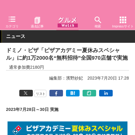
グルメ Watch
店舗
ピザ
ドミノ・ピザ
カテゴリ
過去記事
検索
Impressサイト
ニュース
ドミノ・ピザ「ピザアカデミー夏休みスペシャ
ル」に約1万2000名“無料招待”全国970店舗で実施
通常参加費2180円
編集部：濱野紗妃
2023年7月20日 17:28
リスト
2023年7月28日～30日 実施