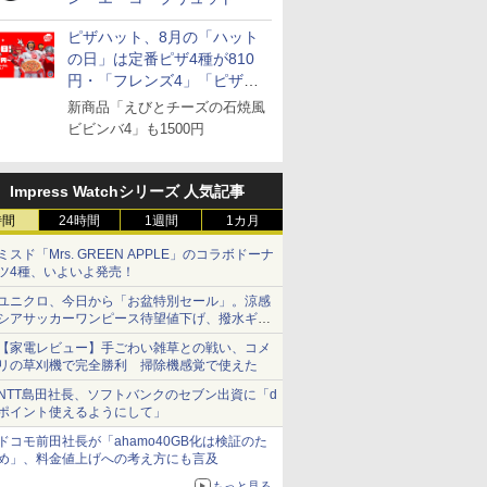
ピザハット、8月の「ハット
の日」は定番ピザ4種が810
円・「フレンズ4」「ピザハ
ット・ベスト4」値下げ
新商品「えびとチーズの石焼風
ビビンバ4」も1500円
Impress Watchシリーズ 人気記事
時間
24時間
1週間
1カ月
ミスド「Mrs. GREEN APPLE」のコラボドーナ
ツ4種、いよいよ発売！
ユニクロ、今日から「お盆特別セール」。涼感
シアサッカーワンピース待望値下げ、撥水ギア
ショーツは1990円に
【家電レビュー】手ごわい雑草との戦い、コメ
リの草刈機で完全勝利 掃除機感覚で使えた
NTT島田社長、ソフトバンクのセブン出資に「d
ポイント使えるようにして」
ドコモ前田社長が「ahamo40GB化は検証のた
め」、料金値上げへの考え方にも言及
もっと見る