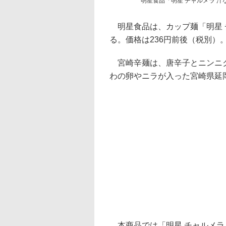
明星食品「明星 チャルメラ 汁
明星食品は、カップ麺「明星 
る。価格は236円前後（税別）
宮崎辛麺は、唐辛子とニンニク
わの卵やニラが入った宮崎県延
本商品では「明星 チャルメラ