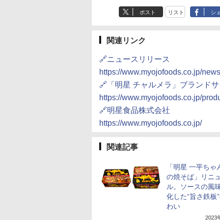
ポスト
リスト
シ
関連リンク
🔗ニュースリリース
https://www.myojofoods.co.jp/new
🔗「明星 チャルメラ」ブランド
https://www.myojofoods.co.jp/prod
🔗明星食品株式会社
https://www.myojofoods.co.jp/
関連記事
「明星 一平ちゃ
の焼そば」リニ
ル。ソースの風
化した“旨さ鉄板
わい
202