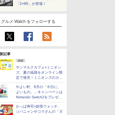
「2×9R」が登場！
グルメ Watch をフォローする
新記事
福袋
サンマルクカフェ×ミニオン
ズ、夏の福袋をオンライン限
定で発売！ミニオンズのカッ
プと2500円相当のチケット
やよい軒、8月の「今日に、
付き
よいもの。」キャンペーンは
Nintendo Switch2をプレゼン
ト
かっぱ寿司×妖怪ウォッチ、
ジバニャンやコマさんの「ダ