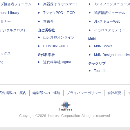
ップ担当者フォーラム
楽器探そう!デジマート
Jディフェンスニュー
ness Library
TシャツPOD T-OD
通訳翻訳ジャーナル
セミナー
立東舎
JレスキューWeb
 X（デジタルクロス）
山と溪谷社
イカロスアカデミー
山と溪谷オンライン
MdN
CLIMBING-NET
MdN Books
ブックス
近代科学社
MdN Design Interactiv
ing
近代科学社Digital
テックリブ
TechLib
広告掲載のご案内
編集部へのご連絡
プライバシーポリシー
会社概要
Copyright ©
2026
Impress Corporation. All rights reserved.