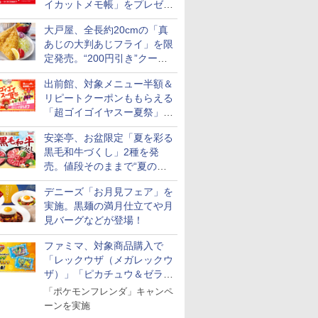
イカットメモ帳」をプレゼン
ト
大戸屋、全長約20cmの「真
あじの大判あじフライ」を限
定発売。“200円引き”クーポ
ンも配信
出前館、対象メニュー半額＆
リピートクーポンももらえる
「超ゴイゴイヤスー夏祭」を
実施
安楽亭、お盆限定「夏を彩る
黒毛和牛づくし」2種を発
売。値段そのままで“夏の巻
き野菜”付き
デニーズ「お月見フェア」を
実施。黒麺の満月仕立てや月
見バーグなどが登場！
ファミマ、対象商品購入で
「レックウザ（メガレックウ
ザ）」「ピカチュウ＆ゼラオ
ラ」のフレンダピックがもら
「ポケモンフレンダ」キャンペ
える！
ーンを実施