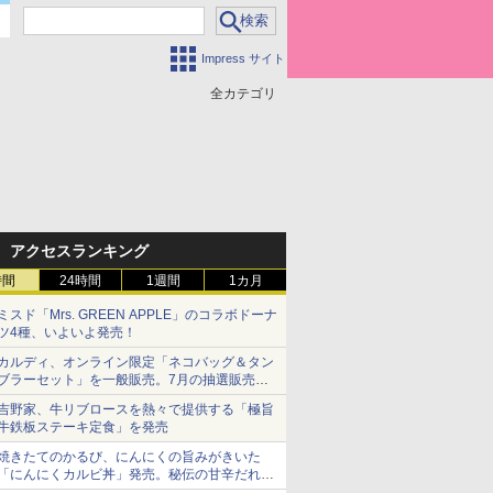
Impress サイト
全カテゴリ
アクセスランキング
時間
24時間
1週間
1カ月
ミスド「Mrs. GREEN APPLE」のコラボドーナ
ツ4種、いよいよ発売！
カルディ、オンライン限定「ネコバッグ＆タン
ブラーセット」を一般販売。7月の抽選販売の
当選無効分
吉野家、牛リブロースを熱々で提供する「極旨
牛鉄板ステーキ定食」を発売
焼きたてのかるび、にんにくの旨みがきいた
「にんにくカルビ丼」発売。秘伝の甘辛だれを
絡めた「豚カルビ丼」も復活