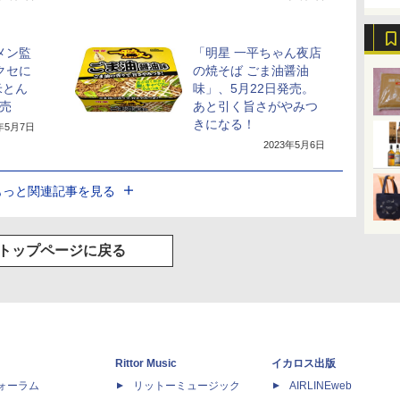
メン監
「明星 一平ちゃん夜店
クセに
の焼そば ごま油醤油
米とん
味」、5月22日発売。
発売
あと引く旨さがやみつ
きになる！
3年5月7日
2023年5月6日
もっと関連記事を見る
トップページに戻る
Rittor Music
イカロス出版
dフォーラム
リットーミュージック
AIRLINEweb