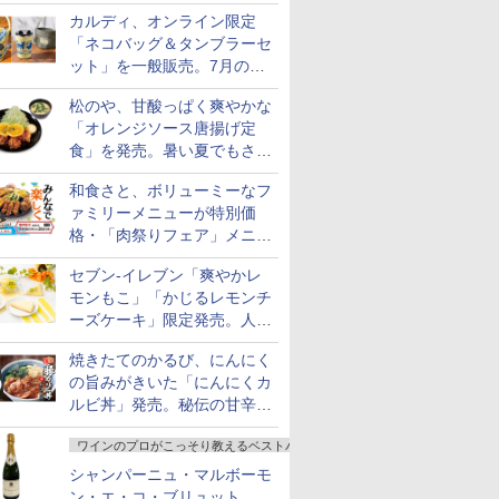
カルディ、オンライン限定
「ネコバッグ＆タンブラーセ
ット」を一般販売。7月の抽
選販売の当選無効分
松のや、甘酸っぱく爽やかな
「オレンジソース唐揚げ定
食」を発売。暑い夏でもさっ
ぱり！
和食さと、ボリューミーなフ
ァミリーメニューが特別価
格・「肉祭りフェア」メニュ
ーがテイクアウトに登場
セブン-イレブン「爽やかレ
モンもこ」「かじるレモンチ
ーズケーキ」限定発売。人気
シリーズから夏限定の味わい
焼きたてのかるび、にんにく
が登場
の旨みがきいた「にんにくカ
ルビ丼」発売。秘伝の甘辛だ
れを絡めた「豚カルビ丼」も
ワインのプロがこっそり教えるベストバイ
復活
シャンパーニュ・マルボーモ
ン・エ・コ・ブリュット