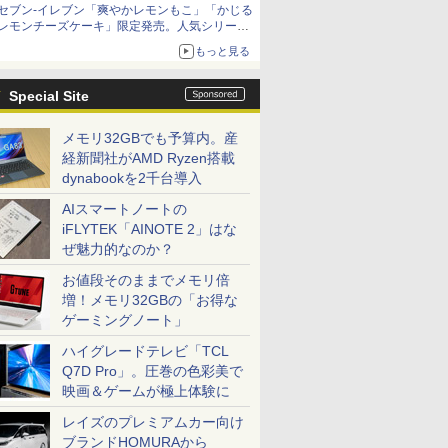
セブン-イレブン「爽やかレモンもこ」「かじる
レモンチーズケーキ」限定発売。人気シリーズ
から夏限定の味わいが登場
もっと見る
Special Site
メモリ32GBでも予算内。産
経新聞社がAMD Ryzen搭載
dynabookを2千台導入
AIスマートノートの
iFLYTEK「AINOTE 2」はな
ぜ魅力的なのか？
お値段そのままでメモリ倍
増！メモリ32GBの「お得な
ゲーミングノート」
ハイグレードテレビ「TCL
Q7D Pro」。圧巻の色彩美で
映画＆ゲームが極上体験に
レイズのプレミアムカー向け
ブランドHOMURAから