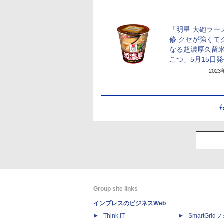
「明星 大砲ラー
修 クセが強くて
なる超濃厚久留
こつ」5月15日
202
Group site links
インプレスのビジネスWeb
Think IT
SmartGri