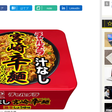
ェア
はてブ
note
LinkedIn