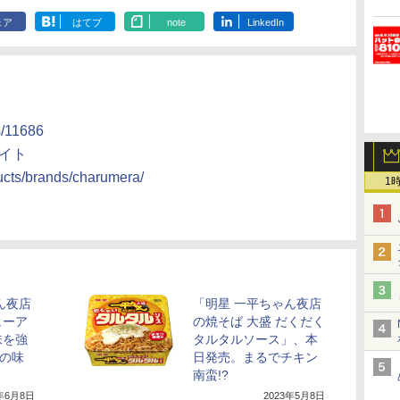
ェア
はてブ
note
LinkedIn
s/11686
サイト
ucts/brands/charumera/
1
ん夜店
「明星 一平ちゃん夜店
ューア
の焼そば 大盛 だくだく
味を強
タルタルソース」、本
”の味
日発売。まるでチキン
南蛮!?
3年6月8日
2023年5月8日