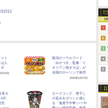
s/11512
1
/
ファミ
新潟のソウルフード
りは人
「みかづき」監修「イ
ラボ
タリアン焼きそば」が
全国のローソンで発売
年3月16日
2023年2月27日
社長カ
エースコック、煮干し
4月
の旨みをガツンと感じ
発売
る「鬼煮干中華ソバ 中
華ソバ伊吹監修」発売