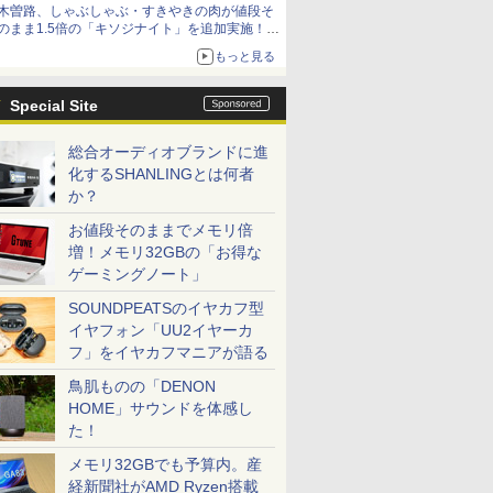
木曽路、しゃぶしゃぶ・すきやきの肉が値段そ
のまま1.5倍の「キソジナイト」を追加実施！
水・日曜夜限定
もっと見る
Special Site
総合オーディオブランドに進
化するSHANLINGとは何者
か？
お値段そのままでメモリ倍
増！メモリ32GBの「お得な
ゲーミングノート」
SOUNDPEATSのイヤカフ型
イヤフォン「UU2イヤーカ
フ」をイヤカフマニアが語る
鳥肌ものの「DENON
HOME」サウンドを体感し
た！
メモリ32GBでも予算内。産
経新聞社がAMD Ryzen搭載