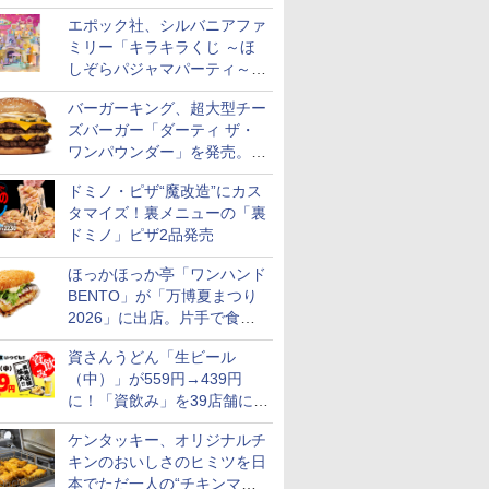
スステーキ」をお盆限定で追
エポック社、シルバニアファ
加
ミリー「キラキラくじ ～ほ
しぞらパジャマパーティ～」
を発売。人形/家具/建物など
バーガーキング、超大型チー
ズバーガー「ダーティ ザ・
ワンパウンダー」を発売。総
カロリー約1656kcal、総重量
ドミノ・ピザ“魔改造”にカス
約527g！
タマイズ！裏メニューの「裏
ドミノ」ピザ2品発売
ほっかほっか亭「ワンハンド
BENTO」が「万博夏まつり
2026」に出店。片手で食べ
られる海苔弁や和牛きんぴら
資さんうどん「生ビール
を販売
（中）」が559円→439円
に！「資飲み」を39店舗に拡
大
ケンタッキー、オリジナルチ
キンのおいしさのヒミツを日
本でただ一人の“チキンマイ