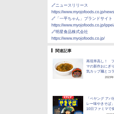
🔗ニュースリリース
https://www.myojofoods.co.jp/new
🔗「一平ちゃん」ブランドサイト
https://www.myojofoods.co.jp/ippei
🔗明星食品株式会社
https://www.myojofoods.co.jp/
関連記事
再現率高し！ 
マの新作おにぎ
気カップ麺とコ
2023
「ペヤング アパ
レー味やきそば」
10日ファミマで