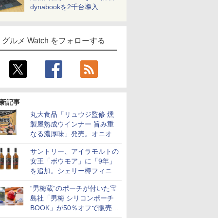
dynabookを2千台導入
グルメ Watch をフォローする
新記事
丸大食品「リュウジ監修 燻
製屋熟成ウインナー 旨み重
なる濃厚味」発売。オニオン
やガーリックの食べ応え
サントリー、アイラモルトの
女王「ボウモア」に「9年」
を追加。シェリー樽フィニッ
シュの12/15/18年も通年販売
“男梅蔵”のポーチが付いた宝
に
島社「男梅 シリコンポーチ
BOOK」が50％オフで販売
中！