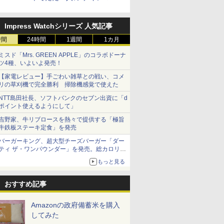
スター”笠原氏から学んでき
た
Impress Watchシリーズ 人気記事
時間
24時間
1週間
1カ月
ミスド「Mrs. GREEN APPLE」のコラボドーナ
ツ4種、いよいよ発売！
【家電レビュー】手ごわい雑草との戦い、コメ
リの草刈機で完全勝利 掃除機感覚で使えた
NTT島田社長、ソフトバンクのセブン出資に「d
ポイント使えるようにして」
吉野家、牛リブロースを熱々で提供する「極旨
牛鉄板ステーキ定食」を発売
バーガーキング、超大型チーズバーガー「ダー
ティ ザ・ワンパウンダー」を発売。総カロリー
約1656kcal、総重量約527g！
もっと見る
おすすめ記事
Amazonの政府備蓄米を購入
してみた