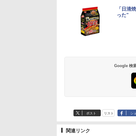
「日清焼
った”
Google
ポスト
リスト
シ
関連リンク