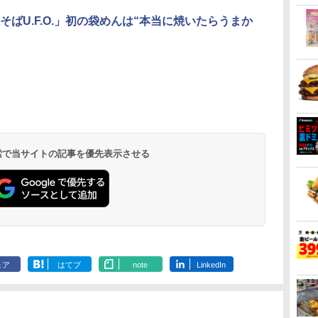
そばU.F.O.」初の袋めんは“本当に焼いたらうまか
 検索で当サイトの記事を優先表示させる
ェア
はてブ
note
LinkedIn