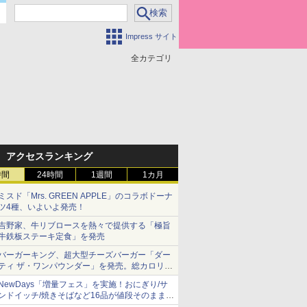
Impress サイト
全カテゴリ
アクセスランキング
時間
24時間
1週間
1カ月
ミスド「Mrs. GREEN APPLE」のコラボドーナ
ツ4種、いよいよ発売！
吉野家、牛リブロースを熱々で提供する「極旨
牛鉄板ステーキ定食」を発売
バーガーキング、超大型チーズバーガー「ダー
ティ ザ・ワンパウンダー」を発売。総カロリー
約1656kcal、総重量約527g！
NewDays「増量フェス」を実施！おにぎり/サ
ンドイッチ/焼きそばなど16品が値段そのままで
ボリュームアップ