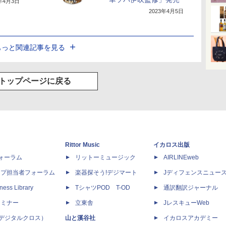
3年4月3日
2023年4月5日
もっと関連記事を見る
トップページに戻る
Rittor Music
イカロス出版
dフォーラム
リットーミュージック
AIRLINEweb
ップ担当者フォーラム
楽器探そう!デジマート
Jディフェンスニュー
ness Library
TシャツPOD T-OD
通訳翻訳ジャーナル
セミナー
立東舎
JレスキューWeb
 X（デジタルクロス）
山と溪谷社
イカロスアカデミー