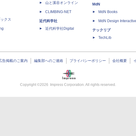
山と溪谷オンライン
MdN
CLIMBING-NET
MdN Books
ブックス
近代科学社
MdN Design Interactiv
ing
近代科学社Digital
テックリブ
TechLib
広告掲載のご案内
編集部へのご連絡
プライバシーポリシー
会社概要
Copyright ©
2026
Impress Corporation. All rights reserved.