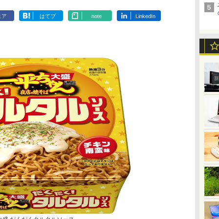
ェア
はてブ
note
LinkedIn