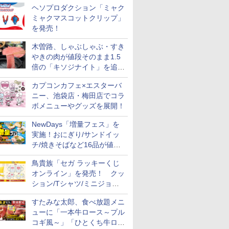
ヘソプロダクション「ミャク
ミャクマスコットクリップ」
を発売！
木曽路、しゃぶしゃぶ・すき
やきの肉が値段そのまま1.5
倍の「キソジナイト」を追加
実施！水・日曜夜限定
カプコンカフェ×エスターバ
ニー、池袋店・梅田店でコラ
ボメニューやグッズを展開！
NewDays「増量フェス」を
実施！おにぎり/サンドイッ
チ/焼きそばなど16品が値段
そのままでボリュームアップ
鳥貴族「セガ ラッキーくじ
オンライン」を発売！ クッ
ション/Tシャツ/ミニジョッ
キ/ステッカーなど全7賞
すたみな太郎、食べ放題メニ
ューに「一本牛ロース～プル
コギ風～」「ひとくち牛ロー