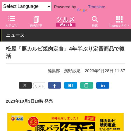
Powered by
Translate
グルメ Watch
店舗
丼もの
松屋
カテゴリ
過去記事
検索
Impressサイト
ニュース
松屋「豚カルビ焼肉定食」4年半ぶり定番商品で復
活
編集部：濱野紗妃
2023年9月28日 11:37
リスト
2023年10月3日10時 発売