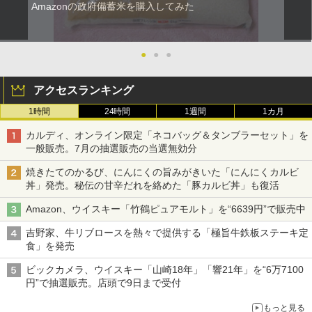
Amazonの政府備蓄米を購入してみた
●
●
●
アクセスランキング
1時間
24時間
1週間
1カ月
カルディ、オンライン限定「ネコバッグ＆タンブラーセット」を
一般販売。7月の抽選販売の当選無効分
焼きたてのかるび、にんにくの旨みがきいた「にんにくカルビ
丼」発売。秘伝の甘辛だれを絡めた「豚カルビ丼」も復活
Amazon、ウイスキー「竹鶴ピュアモルト」を“6639円”で販売中
吉野家、牛リブロースを熱々で提供する「極旨牛鉄板ステーキ定
食」を発売
ビックカメラ、ウイスキー「山崎18年」「響21年」を“6万7100
円”で抽選販売。店頭で9日まで受付
もっと見る