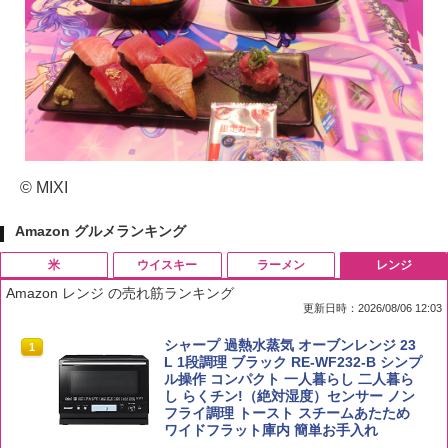
© MIXI
Amazon グルメランキング
米
ウイスキー
ラーメン
レンジ
Amazon レンジ の売れ筋ランキング
更新日時：2026/08/06 12:03
by Amazon 国産ブレンド米 精米 5kg
ブラックニッカ ニッカ Nikka ウィスキ
チキンラーメン どんぶり 85g×12個 日清
シャープ 過熱水蒸気 オーブンレンジ 23
1
1
1
1
ー4000ml ブラックニッカクリア ウヰス
食品 インスタント カップ麺
L 1段調理 ブラック RE-WF232-B シンプ
キー 【日本 アサヒ ウィスキー】 大容量
ル操作 コンパクト 一人暮らし 二人暮ら
￥2,650
お得 4リットル
し らくチン!（絶対湿度）センサー ノン
￥1,745
フライ調理 トースト スチームあたため
ワイドフラット庫内 簡単お手入れ
￥3,940