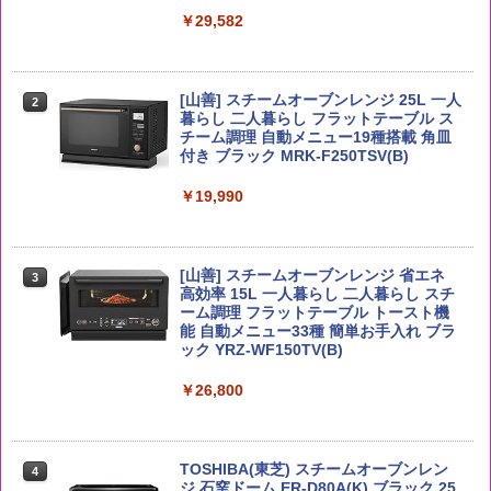
￥29,582
【公式】ブタメン とんこつ味 35g×15個
2
野沢農産 無洗米 青い流るる コシヒカリ
2
| 業務用 夜食 カップラーメン ミニカップ
5kg 長野県産 令和7年産
角瓶 2700ml サントリー ウイスキー ハ
麺 小腹 インスタント アウトドアにも ロ
2
イボール 大容量
ーリングストック 大人買い おやつカン
[山善] スチームオーブンレンジ 25L 一人
￥3,325
パニー
2
暮らし 二人暮らし フラットテーブル ス
￥6,051
チーム調理 自動メニュー19種搭載 角皿
￥1,288
付き ブラック MRK-F250TSV(B)
by Amazon あきたこまちブレンド 無洗
￥19,990
3
米 5kg
サントリー シングルモルト ウイスキー
3
国分 tabete だし麺 千葉県産はまぐりだ
3
白州 Story of the Distillery 2026 化粧箱
し 塩らーめん 108g×10袋 保存食 備蓄
入 700ml
￥3,396
[山善] スチームオーブンレンジ 省エネ
3
￥2,294
高効率 15L 一人暮らし 二人暮らし スチ
￥20,000
ーム調理 フラットテーブル トースト機
能 自動メニュー33種 簡単お手入れ ブラ
ック YRZ-WF150TV(B)
【在庫処分価格】ももたろう印 無洗米 5
4
kg 業務用 お米マイスターブレンド
角ハイボール 350ml×24本 サントリー ウ
カップヌードル カップヌードルPRO シ
4
4
￥26,800
イスキー ハイボール 缶
ーフードヌードル 高たんぱく&低糖質 さ
￥2,680
らに塩分控えめ 78g×12個
￥4,919
￥2,989
TOSHIBA(東芝) スチームオーブンレン
4
ジ 石窯ドーム ER-D80A(K) ブラック 25