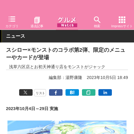
グルメ Watch
店舗
寿司
スシロー
カテゴリ
過去記事
検索
Impressサイト
ニュース
スシロー×モンストのコラボ第2弾、限定のメニュ
ーやカードが登場
浅草六区店とお初天神通り店をモンストがジャック
編集部：湯野康隆
2023年10月5日 18:49
リスト
2023年10月4日～29日 実施