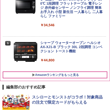
新潟県産新之助 無洗米 5kg 令和7年産
0℃ 1段調理 フラットテーブル 電子レン
5
ジ 赤外線センサー ノンフライ調理 簡単
トリスウイスキー 4000ml サントリー 大
5
カップヌードル レギュラー 日清食品 カ
5
お手入れ 小型 新生活 一人暮らし 二人暮
￥4,536
容量 4リットル
ップ麺 78g×20個
らし ファミリー
￥4,329
￥3,213
￥34,546
シャープ ウォーターオーブン ヘルシオ
5
AX-XJ1-B ブラック 30L 2段調理 コンベ
クション トースト機能
￥44,800
Amazonランキングをもっと見る
編集部のおすすめ記事
スシローとモンストがコラボ！対象商品
の注文で限定カードがもらえる