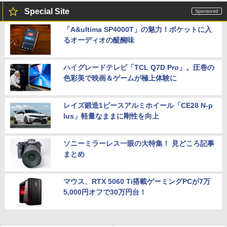
Special Site
「A&ultima SP4000T」の魅力！ポケットに入
るオーディオの醍醐味
ハイグレードテレビ「TCL Q7D Pro」。圧巻の
色彩美で映画＆ゲームが極上体験に
レイズ鍛造1ピースアルミホイール「CE28 N-p
lus」軽量なままに剛性を向上
ソニーミラーレス一眼の大特集！ 見どころ記事
まとめ
マウス、RTX 5060 Ti搭載ゲーミングPCが7万
5,000円オフで30万円台！