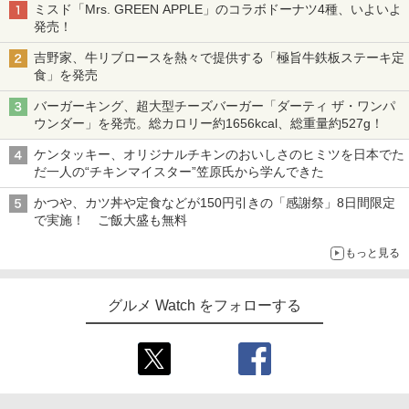
ミスド「Mrs. GREEN APPLE」のコラボドーナツ4種、いよいよ
発売！
吉野家、牛リブロースを熱々で提供する「極旨牛鉄板ステーキ定
食」を発売
バーガーキング、超大型チーズバーガー「ダーティ ザ・ワンパ
ウンダー」を発売。総カロリー約1656kcal、総重量約527g！
ケンタッキー、オリジナルチキンのおいしさのヒミツを日本でた
だ一人の“チキンマイスター”笠原氏から学んできた
かつや、カツ丼や定食などが150円引きの「感謝祭」8日間限定
で実施！ ご飯大盛も無料
もっと見る
グルメ Watch をフォローする