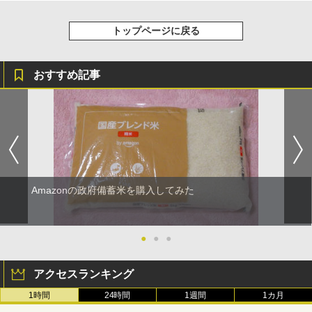
トップページに戻る
おすすめ記事
Amazonの政府備蓄米を購入してみた
●
●
●
アクセスランキング
1時間
24時間
1週間
1カ月