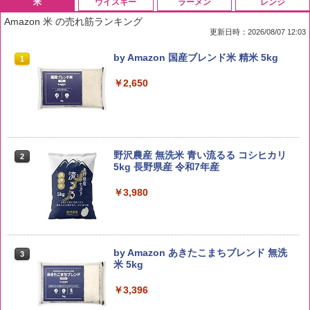
米
ウイスキー
ラーメン
レンジ
Amazon 米 の売れ筋ランキング
更新日時：2026/08/07 12:03
by Amazon 国産ブレンド米 精米 5kg
1
￥2,650
野沢農産 無洗米 青い流るる コシヒカリ
2
5kg 長野県産 令和7年産
￥3,980
by Amazon あきたこまちブレンド 無洗
3
米 5kg
￥3,396