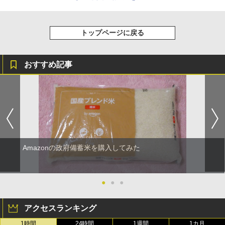
トップページに戻る
おすすめ記事
Amazonの政府備蓄米を購入してみた
●
●
●
アクセスランキング
1時間
24時間
1週間
1カ月