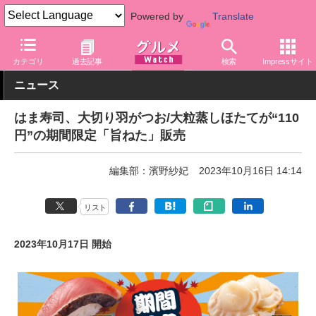
Powered by
Translate
グルメ Watch
店舗
寿司
はま寿司
カテゴリ
過去記事
検索
Impressサイト
ニュース
はま寿司、大切り羽がつお/大粒蒸しほたてが“110
円”の期間限定「旨ねた」販売
編集部：濱野紗妃
2023年10月16日 14:14
リスト
2023年10月17日 開始