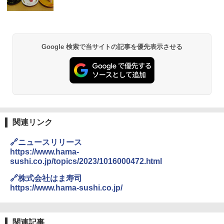
キー 【日本 アサヒ ウィスキー】 大容量
チーム調理 自動メニュー19種搭載 角皿
お得 4リットル
付き ブラック MRK-F250TSV(B)
￥1,939
￥4,356
￥22,800
Google 検索で当サイトの記事を優先表示させる
【公式】ブタメン とんこつ味 35g×15個
2
| 業務用 夜食 カップラーメン ミニカップ
角瓶 2700ml サントリー ウイスキー ハ
シャープ 過熱水蒸気 オーブンレンジ 26
麺 小腹 インスタント アウトドアにも ロ
2
2
イボール 大容量
L コンベクション 2段調理 ホワイト RE-
ーリングストック 大人買い おやつカン
SS26B-W
パニー
￥6,054
￥32,800
￥1,451
関連リンク
角ハイボール 350ml×24本 サントリー ウ
[山善] スチームオーブンレンジ 省エネ
3
カップヌードル レギュラー 日清食品 カ
3
3
🔗ニュースリリース
イスキー ハイボール 缶
高効率 15L 一人暮らし 二人暮らし スチ
ップ麺 78g×20個
https://www.hama-
ーム調理 フラットテーブル トースト機
sushi.co.jp/topics/2023/1016000472.html
能 自動メニュー33種 簡単お手入れ ブラ
￥4,939
￥3,475
ック YRZ-WF150TV(B)
🔗株式会社はま寿司
https://www.hama-sushi.co.jp/
￥26,130
トリスウイスキー 4000ml サントリー 大
4
カップヌードル カップヌードルPRO シ
4
容量 4リットル
ーフードヌードル 高たんぱく&低糖質 さ
関連記事