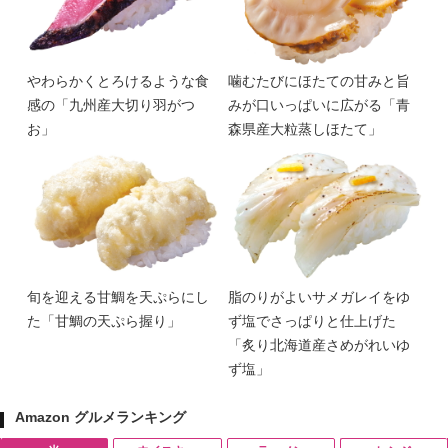
やわらかくとろけるような食
噛むたびにほたての甘みと旨
感の「九州産大切り羽がつ
みが口いっぱいに広がる「青
お」
森県産大粒蒸しほたて」
旬を迎える甘鯛を天ぷらにし
脂のりがよいサメガレイをゆ
た「甘鯛の天ぷら握り」
ず塩でさっぱりと仕上げた
「炙り北海道産さめがれいゆ
ず塩」
Amazon グルメランキング