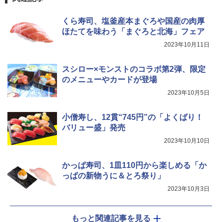
TOSHIBA(東芝) スチームオーブンレン
らに塩分控えめ 78g×12個
4
￥4,345
ジ 石窯ドーム ER-D80A(K) ブラック 25
0℃ 1段調理 フラットテーブル 電子レン
￥3,248
くら寿司、塩釜産本まぐろや国産の肉厚
ジ 赤外線センサー ノンフライ調理 簡単
ほたてを味わう「まぐろと北海」フェア
お手入れ 小型 新生活 一人暮らし 二人暮
らし ファミリー
2023年10月11日
サントリー シングルモルト ウイスキー
5
国分 tabete だし麺 千葉県産はまぐりだ
5
白州 Story of the Distillery 2026 化粧箱
￥34,546
し 塩らーめん 108g×10袋 保存食 備蓄
入 700ml
スシロー×モンストのコラボ第2弾、限定
のメニューやカードが登場
￥2,323
￥20,000
2023年10月5日
シャープ ウォーターオーブン ヘルシオ
5
AX-XJ1-B ブラック 30L 2段調理 コンベ
クション トースト機能
小僧寿し、12貫“745円”の「よくばり！
バリュー盛」発売
￥44,800
2023年10月10日
かっぱ寿司、1皿110円から楽しめる「か
っぱの新物うに＆とろ祭り」
2023年10月3日
もっと関連記事を見る