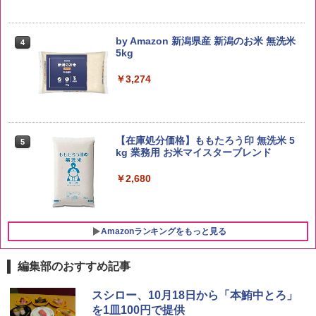
by Amazon 新潟県産 新潟のお米 無洗米
4
5kg
￥3,274
【在庫処分価格】ももたろう印 無洗米 5
5
kg 業務用 お米マイスターブレンド
￥2,680
Amazonランキングをもっと見る
編集部のおすすめ記事
ブラックニッカ ニッカ Nikka ウィスキ
チキンラーメン どんぶり 85g×12個 日清
[山善] スチームオーブンレンジ 25L 一人
スシロー、10月18日から「本鮪中とろ」
1
1
1
ー4000ml ブラックニッカクリア ウヰス
食品 インスタント カップ麺
暮らし 二人暮らし フラットテーブル ス
を1皿100円で提供