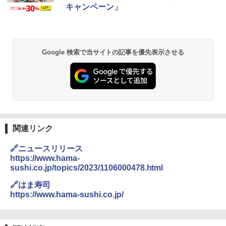
キー 【日本 アサヒ ウィスキー】 大容量
ル操作 コンパクト 一人暮らし 二人暮ら
キャンペーン」
お得 4リットル
し らくチン!（絶対湿度）センサー ノン
￥1,745
フライ調理 トースト スチームあたため
ワイドフラット庫内 簡単お手入れ
￥3,940
￥29,582
国分 tabete だし麺 千葉県産はまぐりだ
2
Google 検索で当サイトの記事を優先表示させる
し 塩らーめん 108g×10袋 保存食 備蓄
角瓶 2700ml サントリー ウイスキー ハ
2
イボール 大容量
￥2,294
[山善] スチームオーブンレンジ 25L 一人
2
暮らし 二人暮らし フラットテーブル ス
￥6,051
チーム調理 自動メニュー19種搭載 角皿
付き ブラック MRK-F250TSV(B)
【公式】ブタメン とんこつ味 35g×15個
3
￥19,990
関連リンク
| 業務用 夜食 カップラーメン ミニカップ
角ハイボール 350ml×24本 サントリー ウ
麺 小腹 インスタント アウトドアにも ロ
3
イスキー ハイボール 缶
ーリングストック 大人買い おやつカン
🔗ニュースリリース
パニー
https://www.hama-
[山善] スチームオーブンレンジ 省エネ
￥4,919
3
sushi.co.jp/topics/2023/1106000478.html
高効率 15L 一人暮らし 二人暮らし スチ
￥1,288
ーム調理 フラットテーブル トースト機
🔗はま寿司
能 自動メニュー33種 簡単お手入れ ブラ
https://www.hama-sushi.co.jp/
ック YRZ-WF150TV(B)
トリスウイスキー 4000ml サントリー 大
4
カップヌードル カップヌードルPRO シ
4
容量 4リットル
￥26,800
ーフードヌードル 高たんぱく&低糖質 さ