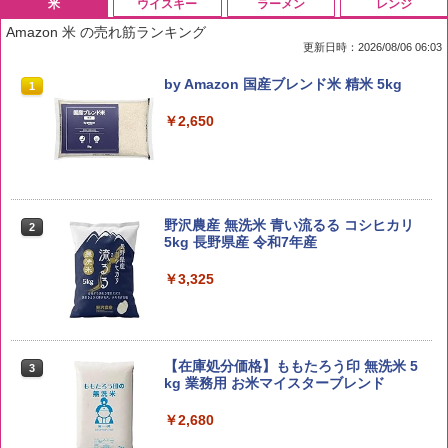
米
ウイスキー
ラーメン
レンジ
Amazon 米 の売れ筋ランキング
更新日時：2026/08/06 06:03
by Amazon 国産ブレンド米 精米 5kg
1
￥2,650
野沢農産 無洗米 青い流るる コシヒカリ
2
5kg 長野県産 令和7年産
￥3,325
【在庫処分価格】ももたろう印 無洗米 5
3
kg 業務用 お米マイスターブレンド
￥2,680