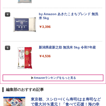
by Amazon あきたこまちブレンド 無洗
4
米 5kg
￥3,396
新潟県産新之助 無洗米 5kg 令和7年産
5
￥4,536
Amazonランキングをもっと見る
編集部のおすすめ記事
ブラックニッカ ニッカ Nikka ウィスキ
チキンラーメン どんぶり 85g×12個 日清
シャープ 過熱水蒸気 オーブンレンジ 23
東京都、スシロー/くら寿司/はま寿司など
1
1
1
ー4000ml ブラックニッカクリア ウヰス
食品 インスタント カップ麺
L 1段調理 ブラック RE-WF232-B シンプ
で最大30％還元！「食べて応援！海の幸