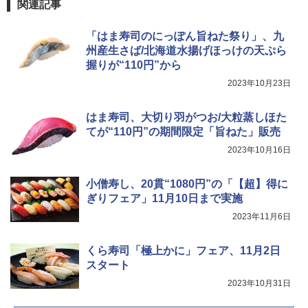
らに塩分控えめ 78g×12個
関連記事
￥4,329
￥2,989
「はま寿司のにっぽん旨ねた祭り」、九
TOSHIBA(東芝) スチームオーブンレン
4
ジ 石窯ドーム ER-D80A(K) ブラック 25
州産生さば/北海道水揚げほっけの天ぷら
0℃ 1段調理 フラットテーブル 電子レン
握りが“110円”から
ジ 赤外線センサー ノンフライ調理 簡単
サントリー シングルモルト ウイスキー
5
マルちゃん マルちゃんZUBAAAN! 横浜
5
お手入れ 小型 新生活 一人暮らし 二人暮
白州 Story of the Distillery 2026 化粧箱
2023年10月23日
家系醤油豚骨 3食パック 130g×3食
らし ファミリー
入 700ml
￥467
はま寿司、大切り羽がつお/大粒蒸しほた
￥34,546
￥20,000
てが“110円”の期間限定「旨ねた」販売
2023年10月16日
シャープ ウォーターオーブン ヘルシオ
5
AX-XJ1-B ブラック 30L 2段調理 コンベ
小僧寿し、20貫“1080円”の「【超】得に
クション トースト機能
ぎりフェア」11月10日まで実施
2023年11月6日
￥44,800
くら寿司「極上かに」フェア、11月2日
スタート
2023年10月31日