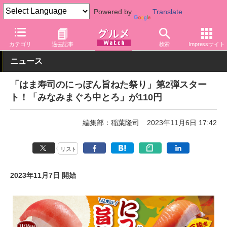
Powered by
Translate
グルメ Watch
店舗
寿司
はま寿司
カテゴリ
過去記事
検索
Impressサイト
ニュース
「はま寿司のにっぽん旨ねた祭り」第2弾スター
ト！「みなみまぐろ中とろ」が110円
編集部：稲葉隆司
2023年11月6日 17:42
リスト
2023年11月7日 開始