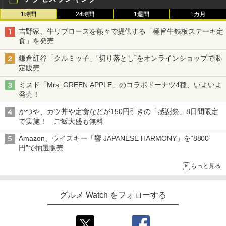
1時間
24時間
1週間
1カ月
吉野家、牛リブロースを熱々で提供する「極旨牛鉄板ステーキ定
食」を発売
鎌倉紅谷「クルミッ子」“切り落とし”をオンラインショップで限
定販売
ミスド「Mrs. GREEN APPLE」のコラボドーナツ4種、いよいよ
発売！
かつや、カツ丼や定食などが150円引きの「感謝祭」8日間限定
で実施！ ご飯大盛も無料
Amazon、ウイスキー「響 JAPANESE HARMONY」を“8800
円”で抽選販売
もっと見る
グルメ Watch をフォローする