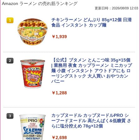
Amazon ラーメン の売れ筋ランキング
更新日時：2026/08/09 12:03
by Amazon 国産ブレンド米 精米 5kg
ブラックニッカ ニッカ Nikka ウィスキ
チキンラーメン どんぶり 85g×12個 日清
1
1
1
ー4000ml ブラックニッカクリア ウヰス
食品 インスタント カップ麺
キー 【日本 アサヒ ウィスキー】 大容量
￥2,650
お得 4リットル
￥1,939
￥4,327
【公式】ブタメン とんこつ味 35g×15個
2
新潟ケンベイ【精米】新潟県産にじのき
2
| 業務用 夜食 カップラーメン ミニカップ
らめき 5kg 令和7年産
角瓶 2700ml サントリー ウイスキー ハ
麺 小腹 インスタント アウトドアにも ロ
2
イボール 大容量
ーリングストック 大人買い おやつカン
￥5,809
パニー
￥6,055
￥1,288
by Amazon あきたこまちブレンド 無洗
3
米 5kg
角ハイボール 350ml×24本 サントリー ウ
3
カップヌードル カップヌードルPRO シ
3
イスキー ハイボール 缶
ーフードヌードル 高たんぱく&低糖質 さ
￥3,396
らに塩分控えめ 78g×12個
￥4,927
￥2,698