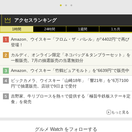
●
●
●
アクセスランキング
1時間
24時間
1週間
1カ月
Amazon、ウイスキー「フロム・ザ・バレル」が“4402円”で再び
登場！
カルディ、オンライン限定「ネコバッグ＆タンブラーセット」を
一般販売。7月の抽選販売の当選無効分
Amazon、ウイスキー「竹鶴ピュアモルト」を“6639円”で販売中
ビックカメラ、ウイスキー「山崎18年」「響21年」を“6万7100
円”で抽選販売。店頭で9日まで受付
吉野家、牛リブロースを熱々で提供する「極旨牛鉄板ステーキ定
食」を発売
もっと見る
グルメ Watch をフォローする