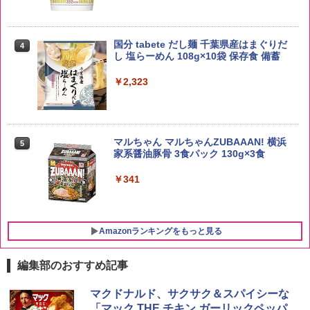
野沢農産 無洗米 青い流るる コシヒカリ
4
5kg 長野県産 令和7年産
【数量限定】竹鶴ピュアモルト700ml ア
4
国分 tabete だし麺 千葉県産はまぐりだ
4
サヒ [ ウイスキー 日本 700ml ]【中元 ギ
し 塩らーめん 108g×10袋 保存食 備蓄
フト プレゼント 贈り物に】
￥3,980
￥2,323
￥6,783
【在庫処分価格】ももたろう印 無洗米 5
5
kg 業務用 お米マイスターブレンド
サントリー シングルモルト ウイスキー
5
マルちゃん マルちゃんZUBAAAN! 横浜
5
白州 Story of the Distillery 2026 化粧箱
家系醤油豚骨 3食パック 130g×3食
￥2,680
入 700ml
￥341
￥20,000
Amazonランキングをもっと見る
編集部のおすすめ記事
[山善] スチームオーブンレンジ 25L 一人
マクドナルド、サクサク＆スパイシーな
1
暮らし 二人暮らし フラットテーブル ス
「マック THE チキン ガーリックペッパ