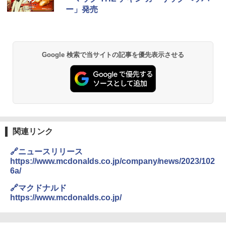
チーム調理 自動メニュー19種搭載 角皿
ー」発売
付き ブラック MRK-F250TSV(B)
￥22,800
Google 検索で当サイトの記事を優先表示させる
シャープ 過熱水蒸気 オーブンレンジ 26
2
L コンベクション 2段調理 ホワイト RE-
SS26B-W
￥32,800
関連リンク
【セット買い】 [山善] スチームオーブン
3
レンジ 省エネ 高効率 15L 一人暮らし 二
🔗ニュースリリース
人暮らし フラットテーブル グレー YRZ-
https://www.mcdonalds.co.jp/company/news/2023/102
WF150TV(H) + 炊飯器 5.5合 マイコン式
6a/
低温調理 AMRC-10M(B) ブラック
🔗マクドナルド
￥34,280
https://www.mcdonalds.co.jp/