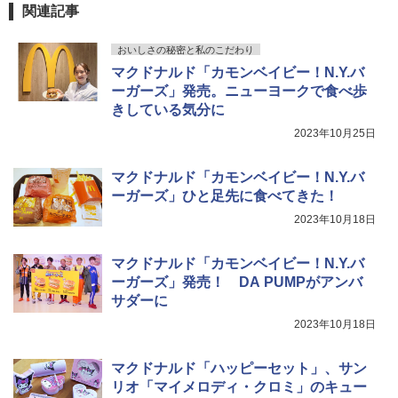
TOSHIBA(東芝) スチームオーブンレン
4
関連記事
ジ 石窯ドーム ER-D80A(K) ブラック 25
0℃ 1段調理 フラットテーブル 電子レン
おいしさの秘密と私のこだわり
ジ 赤外線センサー ノンフライ調理 簡単
お手入れ 小型 新生活 一人暮らし 二人暮
マクドナルド「カモンベイビー！N.Y.バ
らし ファミリー
ーガーズ」発売。ニューヨークで食べ歩
きしている気分に
￥34,546
2023年10月25日
マクドナルド「カモンベイビー！N.Y.バ
シャープ ウォーターオーブン ヘルシオ
5
AX-XJ1-B ブラック 30L 2段調理 コンベ
ーガーズ」ひと足先に食べてきた！
クション トースト機能
2023年10月18日
￥44,800
マクドナルド「カモンベイビー！N.Y.バ
ーガーズ」発売！ DA PUMPがアンバ
サダーに
2023年10月18日
マクドナルド「ハッピーセット」、サン
リオ「マイメロディ・クロミ」のキュー