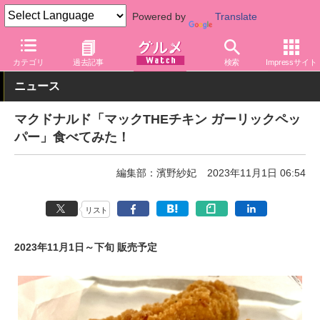
Powered by
Translate
グルメ Watch
店舗
ファストフード
マクドナルド
カテゴリ
過去記事
検索
Impressサイト
ニュース
マクドナルド「マックTHEチキン ガーリックペッ
パー」食べてみた！
編集部：濱野紗妃
2023年11月1日 06:54
リスト
2023年11月1日～下旬 販売予定