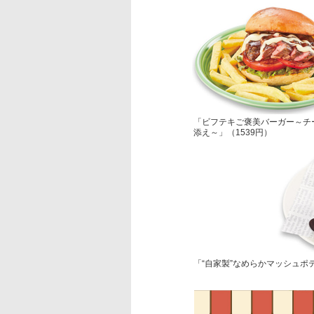
「ビフテキご褒美バーガー～チ
添え～」（1539円）
「“自家製”なめらかマッシュポテ