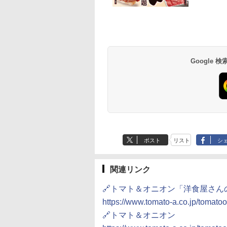
 カップ麺 12種類
D3000B-K(グラン
一蘭 ラーメン 博多細
ER-D70B-W ホワイト
チキンラーメン どんぶ
[山善] スチームオーブ
【公式】ブタメン と
シャープ 過熱水蒸気
合わせ セット 12
ック) 石窯ドーム
麺ストレート (5食)
石窯ドーム オーブンレ
り 85g×12個 日清食品
ンレンジ 25L 一人暮ら
こつ味 35g×15個 | 
ーブンレンジ 23L 1
ソート
水蒸気オーブンレ
645g
ンジ 26L
インスタント カップ麺
し 二人暮らし フラット
用 夜食 カップラー
調理 ブラック RE-
30L
テーブル スチーム調理
ミニカップ麺 小腹 
WF232-B シンプル
Google
250
,800
￥2,091
￥26,961
￥1,939
￥22,800
￥1,288
￥29,478
自動メニュー19種搭載
スタント アウトドア
コンパクト 一人暮ら
角皿付き ブラック
も ローリングストッ
二人暮らし らくチン
MRK-F250TSV(B)
大人買い おやつカン
（絶対湿度）センサ
ニー
ノンフライ調理 トー
ト スチームあたため
イドフラット庫内 簡
お手入れ
ポスト
リスト
シ
関連リンク
🔗トマト＆オニオン「洋食屋さん
https://www.tomato-a.co.jp/tomatoon
🔗トマト＆オニオン