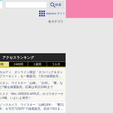
Impress サイト
全カテゴリ
アクセスランキング
時間
24時間
1週間
1カ月
カルディ、オンライン限定「ネコバッグ＆タン
ブラーセット」を一般販売。7月の抽選販売の
当選無効分
イオン、ウイスキー「山崎」「白州」「響」な
ど7種を抽選販売。応募は本日20時まで
ミスド「Mrs. GREEN APPLE」のコラボドーナ
ツ4種、いよいよ発売！
ビックカメラ、ウイスキー「山崎18年」「響21
年」を“6万7100円”で抽選販売。店頭で9日まで
受付