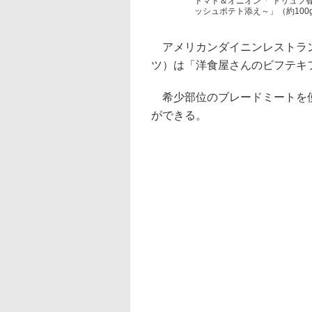
トマト＆オニオン「“トリュフ
ッシュポテト添え～」（約100g 1
アメリカンダイニンレストラン
ツ）は「洋食屋さんのビフテキフ
希少部位のブレードミートを使
ができる。