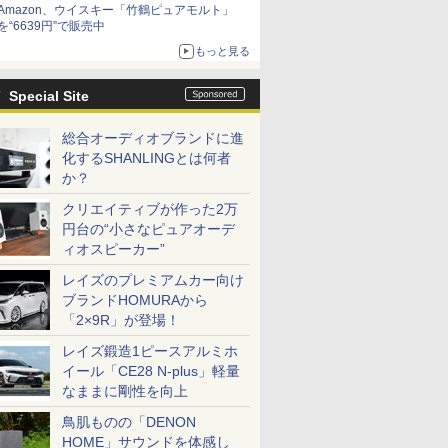
Amazon、ウイスキー「竹鶴ピュアモルト」
を“6639円”で販売中
もっと見る
Special Site
総合オーディオブランドに進
化するSHANLINGとは何者
か？
クリエイティブが作った2万
円台の“小さなピュアオーデ
ィオスピーカー”
レイズのプレミアムカー向け
ブランドHOMURAから
「2×9R」が登場！
レイズ鍛造1ピースアルミホ
イール「CE28 N-plus」軽量
なままに剛性を向上
鳥肌ものの「DENON
HOME」サウンドを体感し