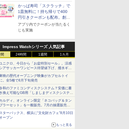
可能
かっぱ寿司「スクラッチ」で
1皿無料に！持ち帰りで400
円引きクーポンも配布。創業
祭特別企画第4弾
アプリ内でクーポンが当たるく
じも実施
Impress Watchシリーズ 人気記事
時間
24時間
1週間
1カ月
ユニクロ、今日から「お盆特別セール」。涼感
シアサッカーワンピース待望値下げ、撥水ギア
ショーツは1990円に
東映の歴代オープニング映像がカプセルトイ
に。全5種で8月下旬発売
令和のファミコンディスクシステム？安価に書
き換え可能なGB用「しましまディスクシステ
ム」
カルディ、オンライン限定「ネコバッグ＆タン
ブラーセット」を一般販売。7月の抽選販売の
当選無効分
スターバックス、横浜に“文化財カフェ”8月10日
オープン
もっと見る