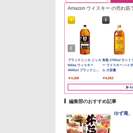
Amazon ウイスキー の売れ
10
10
1
1
2
2
 Amazon 秋田県産
ーチャーズ ハイラ
新潟県産コシヒカリ (5
サントリー 角瓶 特製
by Amazon 国産ブレ
ブラックニッカ ニッカ
新潟ケンベイ【精米
角瓶 2700ml サント
たこまち 無洗米
クリーム 4000ml
㎏) 精米 令和7年産 お
＜角＞ 業務店専用 ペ
ンド米 精米 5kg
Nikka ウィスキー
新潟県産にじのきら
ー ウイスキー ハイ
g 令和7年産 産地精
トリー スコッチ
米のたかさか
ットボトル 40度
4000ml ブラックニッ
き 5kg 令和7年産
ル 大容量
￥2,650
スキー 4リットル
5000ml 5l
カクリア ウヰスキー
497
395
￥3,893
￥10,490
￥4,358
￥3,056
￥6,063
量
【日本 アサヒ ウィスキ
ー】 大容量 お得 4リッ
A
トル
編集部のおすすめ記事
10
10
1
1
2
2
ゆず庵、