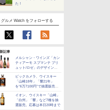
た！
グルメ Watch をフォローする
新記事
メルシャン・ワインズ「カン
ティアーモ スプマンテ ブリ
ュット/ロゼ」のデザインを
リニューアル。ハーフボトル
ビックカメラ、ウイスキー
も登場
「山崎18年」「響21年」
を“6万7100円”で抽選販売。
店頭で9日まで受付
イオン、ウイスキー「山崎」
「白州」「響」など7種を抽
選販売。応募は本日20時まで