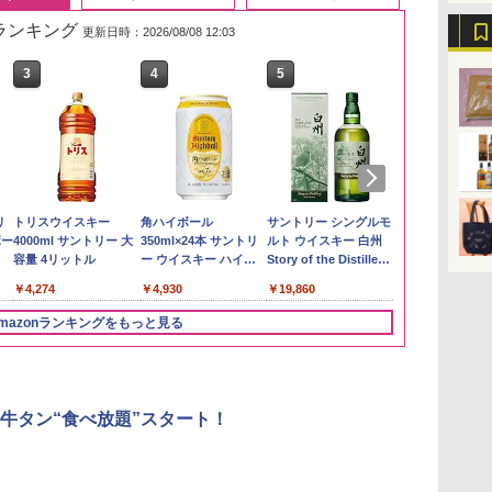
筋ランキング
更新日時：2026/08/08 12:03
3
3
4
4
5
5
6
6
】
リ
by Amazon あきたこ
トリスウイスキー
野沢農産 無洗米 青い
角ハイボール
【在庫処分価格】もも
サントリー シングルモ
新潟県産新之
【数量限定】
め
ボー
まちブレンド 無洗米
4000ml サントリー 大
流るる コシヒカリ 5kg
350ml×24本 サントリ
たろう印 無洗米 5kg
ルト ウイスキー 白州
5kg 令和7年
ザ・バレル 
5kg
容量 4リットル
長野県産 令和7年産
ー ウイスキー ハイボ
業務用 お米マイスター
Story of the Distillery
スキー500ml 
￥2,772
ール 缶
ブレンド
2026 化粧箱入 700ml
日本 500ml 
￥3,396
￥4,274
￥3,980
￥4,930
￥2,680
￥19,860
￥4,402
フト プレゼン
に】
mazonランキングをもっと見る
3
3
4
4
5
5
6
6
牛タン“食べ放題”スタート！