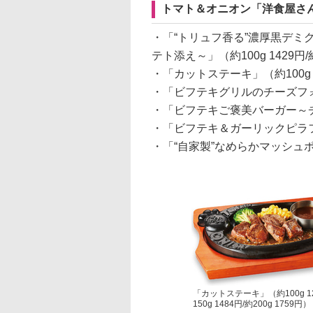
トマト＆オニオン「洋食屋さ
・「“トリュフ香る”濃厚黒デ
テト添え～」（約100g 1429円/約
・「カットステーキ」（約100g 120
・「ビフテキグリルのチーズフォ
・「ビフテキご褒美バーガー～チ
・「ビフテキ＆ガーリックピラフ
・「“自家製”なめらかマッシュポ
「カットステーキ」（約100g 12
150g 1484円/約200g 1759円）