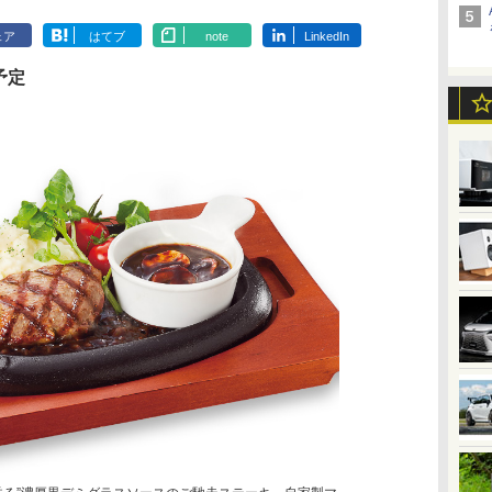
ェア
はてブ
note
LinkedIn
予定