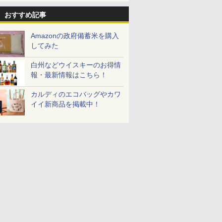
おすすめ記事
7
7
8
8
9
9
10
10
Amazonの政府備蓄米を購入
してみた
白州などウイスキーのお得情
報・最新情報はこちら！
カルディのエコバッグやカワ
助 無洗米
フロム・
by Amazon 新潟県産
サントリー シングルモ
フクテイライス【白
甲州韮崎 オリジナル ブ
by Amazon 秋田県産
ティーチャーズ ハイラ
新潟県産コ
サントリー
イイ新商品を掲載中！
産
モルトウイ
新潟のお米 無洗米 5kg
ルト ウイスキー 山崎
米】北東北産 お米 米
レンド ウイスキー 4リ
あきたこまち 無洗米
ンドクリーム 4000ml
㎏) 精米 
＜角＞ 業
アサヒ [
Story of the Distillery
あきたこまち 令和7年
ットル 日本 大容量
5kg 令和7年産 産地精
サントリー スコッチ
米のたかさ
ットボトル 
￥3,274
]【中元 ギ
2026 化粧箱入 700ml
産 (5kg)
4000ml 4L
米
ウイスキー 4リットル
5000ml 5l
￥23,000
￥3,300
￥3,725
￥3,497
￥6,395
￥3,893
￥10,490
ト 贈り物
大容量
7
7
8
8
9
9
10
10