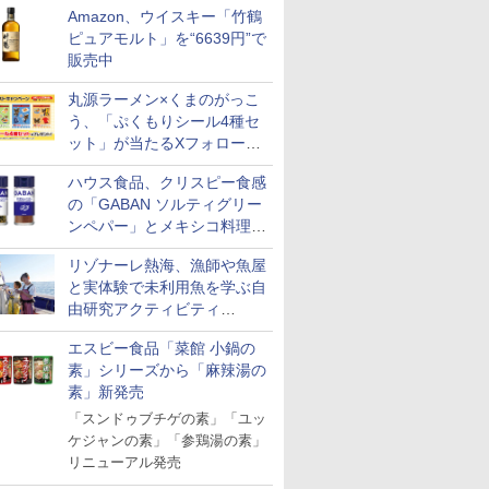
Amazon、ウイスキー「竹鶴
ピュアモルト」を“6639円”で
販売中
丸源ラーメン×くまのがっこ
う、「ぷくもりシール4種セ
ット」が当たるXフォロー＆
リポストキャンペーン実施
ハウス食品、クリスピー食感
の「GABAN ソルティグリー
ンペパー」とメキシコ料理に
合う「GABAN チポトレペパ
リゾナーレ熱海、漁師や魚屋
ー」発売
と実体験で未利用魚を学ぶ自
由研究アクティビティ
「Fisherman's Academy」を
エスビー食品「菜館 小鍋の
実施中
素」シリーズから「麻辣湯の
素」新発売
「スンドゥブチゲの素」「ユッ
ケジャンの素」「参鶏湯の素」
リニューアル発売