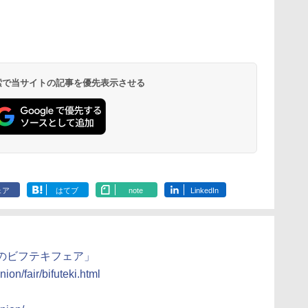
ん
 オ
カップヌードル カップ
[山善] スチームオーブ
カップヌードル レギュ
TOSHIBA(東芝) スチ
マルちゃん マルちゃん
シャープ ウォーターオ
国分 tabete
パナソニック
業務
段
ヌードルPRO シーフー
ンレンジ 省エネ 高効率
ラー 日清食品 カップ
ームオーブンレンジ 石
ZUBAAAN! 横浜家系
ーブン ヘルシオ AX-
葉県産はまぐ
レンジ スチー
メン
ドヌードル 高たんぱく
15L 一人暮らし 二人暮
麺 78g×20個
窯ドーム ER-D80A(K)
醤油豚骨 3食パック
XJ1-B ブラック 30L 2
らーめん 108g
ロ 最高峰モデル
イン
操作
&低糖質 さらに塩分控
らし スチーム調理 フラ
ブラック 250℃ 1段調
130g×3食
段調理 コンベクション
存食 備蓄
段 おまかせグ
 検索で当サイトの記事を優先表示させる
￥3,248
￥26,130
￥3,475
￥34,546
￥467
￥44,800
￥2,323
￥116,700
に
し
えめ 78g×12個
ットテーブル トースト
理 フラットテーブル
トースト機能
細・64眼ス
ク
!
機能 自動メニュー33種
電子レンジ 赤外線セン
サー 時短料理
パ
ー
簡単お手入れ ブラック
サー ノンフライ調理
携 ブラック N
ス
YRZ-WF150TV(B)
簡単お手入れ 小型 新
UBS10D-K
 ワ
生活 一人暮らし 二人
単
暮らし ファミリー
ェア
はてブ
note
LinkedIn
のビフテキフェア」
ion/fair/bifuteki.html