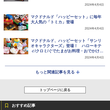
2024年4月4日
￥2,323
￥20,000
シャープ ウォーターオーブン ヘルシオ
5
マクドナルド「ハッピーセット」に毎年
AX-XJ1-B ブラック 30L 2段調理 コンベ
大人気の「トミカ」登場
クション トースト機能
2024年4月4日
￥44,800
マクドナルド、ハッピーセット「サンリ
オキャラクターズ」登場！ ハローキテ
ィ/クロミ/ぐでたまがお料理・おでかけグ
ッズになったよ
2024年4月4日
もっと関連記事を見る
トップページに戻る
おすすめ記事