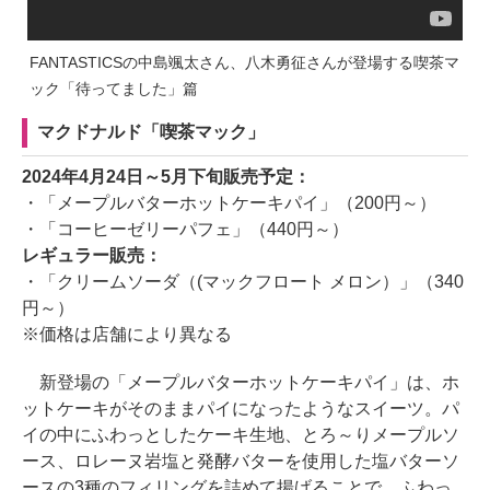
FANTASTICSの中島颯太さん、八木勇征さんが登場する喫茶マ
ック「待ってました」篇
マクドナルド「喫茶マック」
2024年4月24日～5月下旬販売予定：
・「メープルバターホットケーキパイ」（200円～）
・「コーヒーゼリーパフェ」（440円～）
レギュラー販売：
・「クリームソーダ（(マックフロート メロン）」（340
円～）
※価格は店舗により異なる
新登場の「メープルバターホットケーキパイ」は、ホ
ットケーキがそのままパイになったようなスイーツ。パ
イの中にふわっとしたケーキ生地、とろ～りメープルソ
ース、ロレーヌ岩塩と発酵バターを使用した塩バターソ
ースの3種のフィリングを詰めて揚げることで、ふわっ