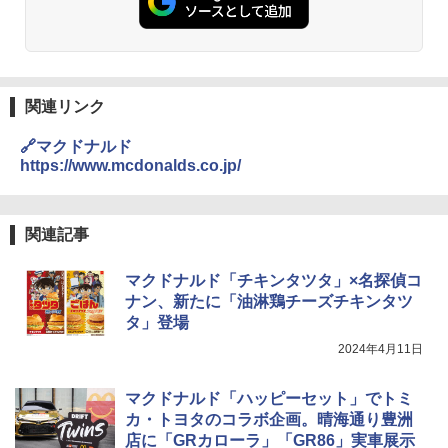
イボール 大容量
L コンベクション 2段調理 ホワイト RE-
ーリングストック 大人買い おやつカン
SS26B-W
パニー
￥6,054
￥32,800
￥1,451
関連リンク
角ハイボール 350ml×24本 サントリー ウ
[山善] スチームオーブンレンジ 省エネ
3
カップヌードル レギュラー 日清食品 カ
3
3
🔗マクドナルド
イスキー ハイボール 缶
高効率 15L 一人暮らし 二人暮らし スチ
ップ麺 78g×20個
https://www.mcdonalds.co.jp/
ーム調理 フラットテーブル トースト機
能 自動メニュー33種 簡単お手入れ ブラ
￥4,939
￥3,475
ック YRZ-WF150TV(B)
関連記事
￥26,130
トリスウイスキー 4000ml サントリー 大
4
カップヌードル カップヌードルPRO シ
マクドナルド「チキンタツタ」×名探偵コ
4
容量 4リットル
ーフードヌードル 高たんぱく&低糖質 さ
ナン、新たに「油淋鶏チーズチキンタツ
TOSHIBA(東芝) スチームオーブンレン
らに塩分控えめ 78g×12個
4
タ」登場
￥4,345
ジ 石窯ドーム ER-D80A(K) ブラック 25
0℃ 1段調理 フラットテーブル 電子レン
￥3,248
2024年4月11日
ジ 赤外線センサー ノンフライ調理 簡単
お手入れ 小型 新生活 一人暮らし 二人暮
らし ファミリー
マクドナルド「ハッピーセット」でトミ
サントリー シングルモルト ウイスキー
5
カ・トヨタのコラボ企画。晴海通り豊洲
国分 tabete だし麺 千葉県産はまぐりだ
5
白州 Story of the Distillery 2026 化粧箱
￥34,546
し 塩らーめん 108g×10袋 保存食 備蓄
店に「GRカローラ」「GR86」実車展示
入 700ml