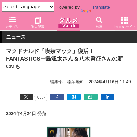
Powered by
Translate
グルメ Watch
店舗
ファストフード
マクドナルド
カテゴリ
過去記事
検索
Impressサイト
ニュース
マクドナルド「喫茶マック」復活！
FANTASTICS中島颯太さん＆八木勇征さんの新
CMも
編集部：稲葉隆司
2024年4月16日 11:49
リスト
2024年4月24日 発売