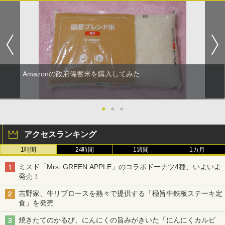
Amazonの政府備蓄米を購入してみた
●
●
●
アクセスランキング
1時間
24時間
1週間
1カ月
ミスド「Mrs. GREEN APPLE」のコラボドーナツ4種、いよいよ
発売！
吉野家、牛リブロースを熱々で提供する「極旨牛鉄板ステーキ定
食」を発売
焼きたてのかるび、にんにくの旨みがきいた「にんにくカルビ