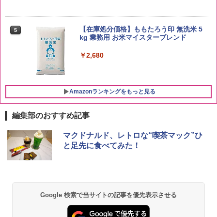
【在庫処分価格】ももたろう印 無洗米 5
5
kg 業務用 お米マイスターブレンド
￥2,680
Amazonランキングをもっと見る
編集部のおすすめ記事
ブラックニッカ ニッカ Nikka ウィスキ
チキンラーメン どんぶり 85g×12個 日清
[山善] スチームオーブンレンジ 25L 一人
マクドナルド、レトロな“喫茶マック”ひ
1
1
1
ー4000ml ブラックニッカクリア ウヰス
食品 インスタント カップ麺
暮らし 二人暮らし フラットテーブル ス
と足先に食べてみた！
キー 【日本 アサヒ ウィスキー】 大容量
チーム調理 自動メニュー19種搭載 角皿
お得 4リットル
付き ブラック MRK-F250TSV(B)
￥1,939
￥4,356
￥22,800
Google 検索で当サイトの記事を優先表示させる
【公式】ブタメン とんこつ味 35g×15個
2
| 業務用 夜食 カップラーメン ミニカップ
角瓶 2700ml サントリー ウイスキー ハ
シャープ 過熱水蒸気 オーブンレンジ 26
麺 小腹 インスタント アウトドアにも ロ
2
2