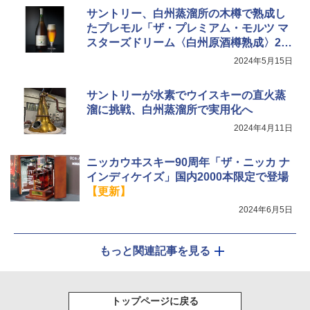
サントリー、白州蒸溜所の木樽で熟成し
たプレモル「ザ・プレミアム・モルツ マ
スターズドリーム〈白州原酒樽熟成〉20
24」発売
2024年5月15日
サントリーが水素でウイスキーの直火蒸
溜に挑戦、白州蒸溜所で実用化へ
2024年4月11日
ニッカウヰスキー90周年「ザ・ニッカ ナ
インディケイズ」国内2000本限定で登場
【更新】
2024年6月5日
もっと関連記事を見る
トップページに戻る