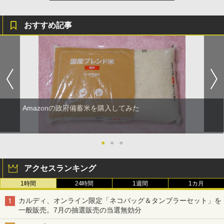
おすすめ記事
Amazonの政府備蓄米を購入してみた
●
●
●
アクセスランキング
1時間
24時間
1週間
1カ月
カルディ、オンライン限定「ネコバッグ＆タンブラーセット」を
一般販売。7月の抽選販売の当選無効分