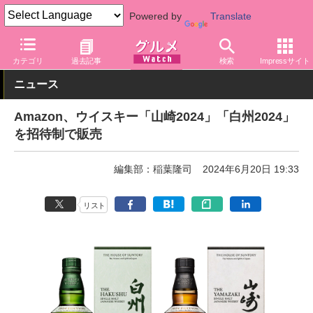
Powered by
Translate
グルメ Watch
アルコール
ウイスキー
カテゴリ
過去記事
検索
Impressサイト
ニュース
Amazon、ウイスキー「山崎2024」「白州2024」
を招待制で販売
編集部：稲葉隆司
2024年6月20日 19:33
リスト