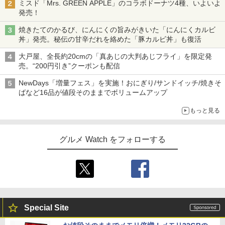
ミスド「Mrs. GREEN APPLE」のコラボドーナツ4種、いよいよ
発売！
焼きたてのかるび、にんにくの旨みがきいた「にんにくカルビ
丼」発売。秘伝の甘辛だれを絡めた「豚カルビ丼」も復活
大戸屋、全長約20cmの「真あじの大判あじフライ」を限定発
売。“200円引き”クーポンも配信
NewDays「増量フェス」を実施！おにぎり/サンドイッチ/焼きそ
ばなど16品が値段そのままでボリュームアップ
もっと見る
グルメ Watch をフォローする
Special Site