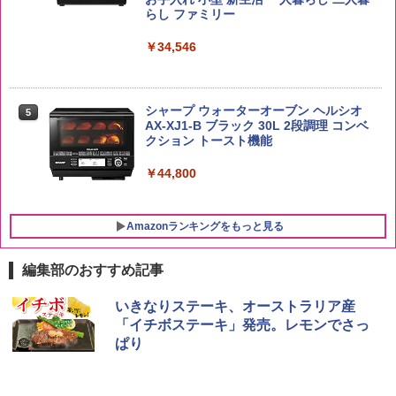
by Amazon 新潟県産 新潟のお米 無洗米
らし ファミリー
5
5kg
サントリー シングルモルト ウイスキー
5
マルちゃん マルちゃんZUBAAAN! 横浜
5
白州 Story of the Distillery 2026 化粧箱
￥34,546
家系醤油豚骨 3食パック 130g×3食
入 700ml
￥3,274
￥341
￥20,000
シャープ ウォーターオーブン ヘルシオ
5
AX-XJ1-B ブラック 30L 2段調理 コンベ
クション トースト機能
￥44,800
Amazonランキングをもっと見る
編集部のおすすめ記事
いきなりステーキ、オーストラリア産
「イチボステーキ」発売。レモンでさっ
ぱり