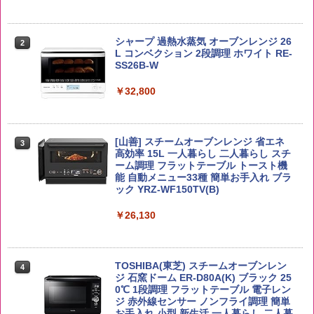
【公式】ブタメン とんこつ味 35g×15個
2
野沢農産 無洗米 青い流るる コシヒカリ
2
| 業務用 夜食 カップラーメン ミニカップ
5kg 長野県産 令和7年産
角瓶 2700ml サントリー ウイスキー ハ
シャープ 過熱水蒸気 オーブンレンジ 26
麺 小腹 インスタント アウトドアにも ロ
2
2
イボール 大容量
L コンベクション 2段調理 ホワイト RE-
ーリングストック 大人買い おやつカン
SS26B-W
￥3,980
パニー
￥6,054
￥32,800
￥1,451
【在庫処分価格】ももたろう印 無洗米 5
3
kg 業務用 お米マイスターブレンド
角ハイボール 350ml×24本 サントリー ウ
[山善] スチームオーブンレンジ 省エネ
3
国分 tabete だし麺 千葉県産はまぐりだ
3
3
イスキー ハイボール 缶
高効率 15L 一人暮らし 二人暮らし スチ
し 塩らーめん 108g×10袋 保存食 備蓄
￥2,680
ーム調理 フラットテーブル トースト機
能 自動メニュー33種 簡単お手入れ ブラ
￥4,939
￥2,323
ック YRZ-WF150TV(B)
￥26,130
by Amazon あきたこまちブレンド 無洗
4
米 5kg
トリスウイスキー 4000ml サントリー 大
4
カップヌードル カップヌードルPRO シ
4
容量 4リットル
ーフードヌードル 高たんぱく&低糖質 さ
￥3,396
TOSHIBA(東芝) スチームオーブンレン
らに塩分控えめ 78g×12個
4
￥4,345
ジ 石窯ドーム ER-D80A(K) ブラック 25
0℃ 1段調理 フラットテーブル 電子レン
￥2,989
ジ 赤外線センサー ノンフライ調理 簡単
お手入れ 小型 新生活 一人暮らし 二人暮