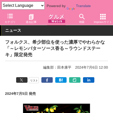
Powered by
Translate
グルメ Watch
店舗
レストラン
フォルクス
カテゴリ
過去記事
検索
Impressサイト
ニュース
フォルクス、希少部位を使った濃厚でやわらかな
「～レモンバターソース香る～ラウンドステー
キ」限定発売
編集部：田本康平
2024年7月6日 12:00
リスト
2024年7月5日 発売