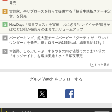
発売！
吉野家、牛リブロースを熱々で提供する「極旨牛鉄板ステーキ定
食」を発売
NewDays「増量フェス」を実施！おにぎり/サンドイッチ/焼きそ
ばなど16品が値段そのままでボリュームアップ
バーガーキング、超大型チーズバーガー「ダーティ ザ・ワンパ
ウンダー」を発売。総カロリー約1656kcal、総重量約527g！
木曽路、しゃぶしゃぶ・すきやきの肉が値段そのまま1.5倍の
「キソジナイト」を追加実施！水・日曜夜限定
もっと見る
グルメ Watch をフォローする