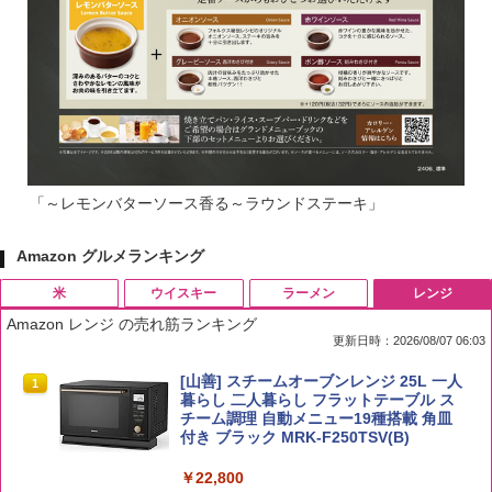
「～レモンバターソース香る～ラウンドステーキ」
Amazon グルメランキング
米
ウイスキー
ラーメン
レンジ
Amazon レンジ の売れ筋ランキング
更新日時：2026/08/07 06:03
by Amazon 国産ブレンド米 精米 5kg
ブラックニッカ ニッカ Nikka ウィスキ
チキンラーメン どんぶり 85g×12個 日清
[山善] スチームオーブンレンジ 25L 一人
1
1
1
1
ー4000ml ブラックニッカクリア ウヰス
食品 インスタント カップ麺
暮らし 二人暮らし フラットテーブル ス
キー 【日本 アサヒ ウィスキー】 大容量
チーム調理 自動メニュー19種搭載 角皿
￥2,650
お得 4リットル
付き ブラック MRK-F250TSV(B)
￥1,939
￥4,356
￥22,800