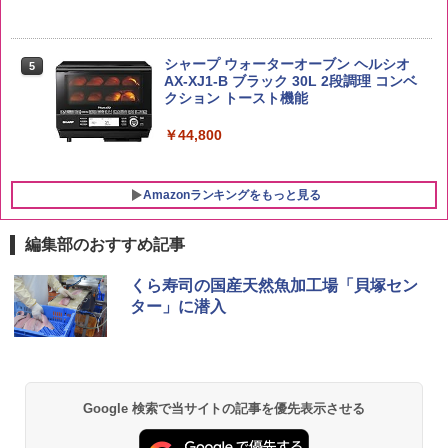
入 700ml
￥2,680
￥2,323
￥20,000
シャープ ウォーターオーブン ヘルシオ
5
AX-XJ1-B ブラック 30L 2段調理 コンベ
クション トースト機能
￥44,800
Amazonランキングをもっと見る
編集部のおすすめ記事
くら寿司の国産天然魚加工場「貝塚セン
ター」に潜入
Google 検索で当サイトの記事を優先表示させる