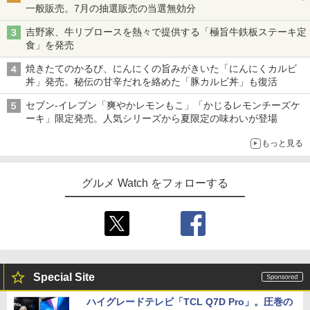
一般販売。7月の抽選販売の当選無効分
吉野家、牛リブロースを熱々で提供する「極旨牛鉄板ステーキ定
食」を発売
焼きたてのかるび、にんにくの旨みがきいた「にんにくカルビ
丼」発売。秘伝の甘辛だれを絡めた「豚カルビ丼」も復活
セブン-イレブン「爽やかレモンもこ」「かじるレモンチーズケ
ーキ」限定発売。人気シリーズから夏限定の味わいが登場
もっと見る
グルメ Watch をフォローする
Special Site
ハイグレードテレビ「TCL Q7D Pro」。圧巻の