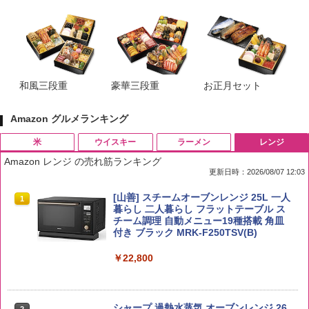
和風三段重
豪華三段重
お正月セット
Amazon グルメランキング
米
ウイスキー
ラーメン
レンジ
Amazon レンジ の売れ筋ランキング
更新日時：2026/08/07 12:03
by Amazon 国産ブレンド米 精米 5kg
ブラックニッカ ニッカ Nikka ウィスキ
チキンラーメン どんぶり 85g×12個 日清
[山善] スチームオーブンレンジ 25L 一人
1
1
1
1
ー4000ml ブラックニッカクリア ウヰス
食品 インスタント カップ麺
暮らし 二人暮らし フラットテーブル ス
キー 【日本 アサヒ ウィスキー】 大容量
チーム調理 自動メニュー19種搭載 角皿
￥2,650
お得 4リットル
付き ブラック MRK-F250TSV(B)
￥1,939
￥4,356
￥22,800
【公式】ブタメン とんこつ味 35g×15個
2
野沢農産 無洗米 青い流るる コシヒカリ
2
| 業務用 夜食 カップラーメン ミニカップ
5kg 長野県産 令和7年産
角瓶 2700ml サントリー ウイスキー ハ
シャープ 過熱水蒸気 オーブンレンジ 26
2
2