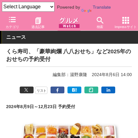
Powered by
Translate
グルメ Watch
店舗
寿司
くら寿司
カテゴリ
過去記事
検索
Impressサイト
ニュース
くら寿司、「豪華絢爛 八八おせち」など2025年の
おせちの予約受付
編集部：湯野康隆
2024年8月6日 14:00
リスト
2024年8月9日～12月23日 予約受付