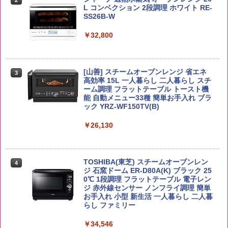
麺 小腹 インスタント アウトドアにも ロ
イボール 大容量
L コンベクション 2段調理 ホワイト RE-
ーリングストック 大人買い おやつカン
SS26B-W
￥3,980
パニー
￥6,054
￥32,800
￥1,451
by Amazon あきたこまちブレンド 無洗
3
米 5kg
角ハイボール 350ml×24本 サントリー ウ
[山善] スチームオーブンレンジ 省エネ
3
カップヌードル レギュラー 日清食品 カ
3
3
イスキー ハイボール 缶
高効率 15L 一人暮らし 二人暮らし スチ
ップ麺 78g×20個
￥3,396
ーム調理 フラットテーブル トースト機
能 自動メニュー33種 簡単お手入れ ブラ
￥4,939
￥3,475
ック YRZ-WF150TV(B)
￥26,130
by Amazon 新潟県産 新潟のお米 無洗米
4
5kg
トリスウイスキー 4000ml サントリー 大
4
カップヌードル カップヌードルPRO シ
4
容量 4リットル
ーフードヌードル 高たんぱく&低糖質 さ
￥3,274
TOSHIBA(東芝) スチームオーブンレン
らに塩分控えめ 78g×12個
4
￥4,345
ジ 石窯ドーム ER-D80A(K) ブラック 25
0℃ 1段調理 フラットテーブル 電子レン
￥3,248
ジ 赤外線センサー ノンフライ調理 簡単
お手入れ 小型 新生活 一人暮らし 二人暮
【在庫処分価格】ももたろう印 無洗米 5
らし ファミリー
5
kg 業務用 お米マイスターブレンド
サントリー シングルモルト ウイスキー
5
国分 tabete だし麺 千葉県産はまぐりだ
5
白州 Story of the Distillery 2026 化粧箱
￥34,546
し 塩らーめん 108g×10袋 保存食 備蓄