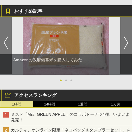
おすすめ記事
Amazonの政府備蓄米を購入してみた
●
●
●
アクセスランキング
1時間
24時間
1週間
1カ月
ミスド「Mrs. GREEN APPLE」のコラボドーナツ4種、いよいよ
発売！
カルディ、オンライン限定「ネコバッグ＆タンブラーセット」を