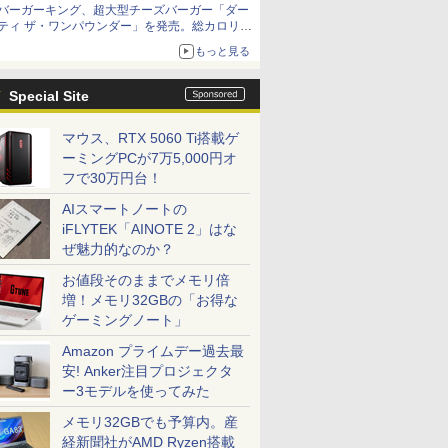
バーガーキング、超大型チーズバーガー「ダー
ティ ザ・ワンパウンダー」を発売。総カロリー
約1656kcal、総重量約527g！
もっと見る
Special Site
マウス、RTX 5060 Ti搭載ゲ
ーミングPCが7万5,000円オ
フで30万円台！
AIスマートノートの
iFLYTEK「AINOTE 2」はな
ぜ魅力的なのか？
お値段そのままでメモリ倍
増！メモリ32GBの「お得な
ゲーミングノート」
Amazon プライムデー過去最
安! Anker注目プロジェクタ
ー3モデルを使ってみた
メモリ32GBでも予算内。産
経新聞社がAMD Ryzen搭載