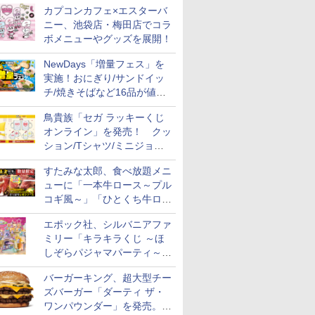
カプコンカフェ×エスターバ
ニー、池袋店・梅田店でコラ
ボメニューやグッズを展開！
NewDays「増量フェス」を
実施！おにぎり/サンドイッ
チ/焼きそばなど16品が値段
そのままでボリュームアップ
鳥貴族「セガ ラッキーくじ
オンライン」を発売！ クッ
ション/Tシャツ/ミニジョッ
キ/ステッカーなど全7賞
すたみな太郎、食べ放題メニ
ューに「一本牛ロース～プル
コギ風～」「ひとくち牛ロー
スステーキ」をお盆限定で追
エポック社、シルバニアファ
加
ミリー「キラキラくじ ～ほ
しぞらパジャマパーティ～」
を発売。人形/家具/建物など
バーガーキング、超大型チー
ズバーガー「ダーティ ザ・
ワンパウンダー」を発売。総