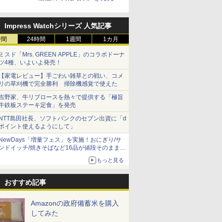
Impress Watchシリーズ 人気記事
時間
24時間
1週間
1カ月
ミスド「Mrs. GREEN APPLE」のコラボドーナ
ツ4種、いよいよ発売！
【家電レビュー】手ごわい雑草との戦い、コメ
リの草刈機で完全勝利 掃除機感覚で使えた
吉野家、牛リブロースを熱々で提供する「極旨
牛鉄板ステーキ定食」を発売
NTT島田社長、ソフトバンクのセブン出資に「d
ポイント使えるようにして」
NewDays「増量フェス」を実施！おにぎり/サ
ンドイッチ/焼きそばなど16品が値段そのままで
ボリュームアップ
もっと見る
おすすめ記事
Amazonの政府備蓄米を購入
してみた