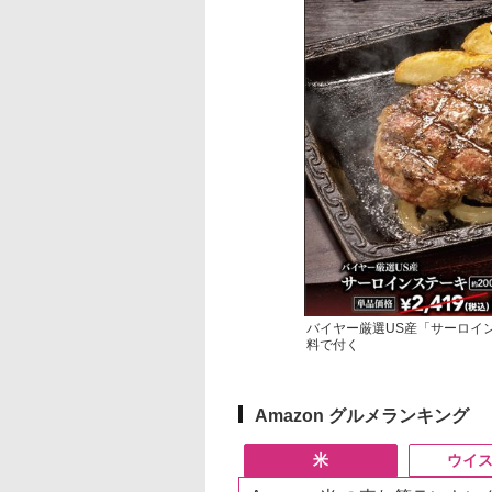
バイヤー厳選US産「サーロイ
料で付く
Amazon グルメランキング
米
ウイ