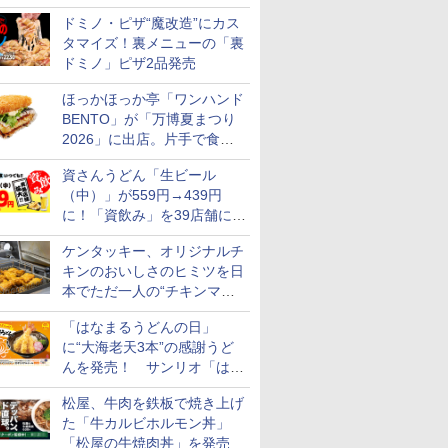
カロリー約1656kcal、総重量
ドミノ・ピザ“魔改造”にカス
約527g！
タマイズ！裏メニューの「裏
ドミノ」ピザ2品発売
ほっかほっか亭「ワンハンド
BENTO」が「万博夏まつり
2026」に出店。片手で食べ
られる海苔弁や和牛きんぴら
資さんうどん「生ビール
を販売
（中）」が559円→439円
に！「資飲み」を39店舗に拡
大
ケンタッキー、オリジナルチ
キンのおいしさのヒミツを日
本でただ一人の“チキンマイ
スター”笠原氏から学んでき
「はなまるうどんの日」
た
に“大海老天3本”の感謝うど
んを発売！ サンリオ「はな
まるおばけ」のシール/キャ
松屋、牛肉を鉄板で焼き上げ
ンディなども
た「牛カルビホルモン丼」
「松屋の牛焼肉丼」を発売