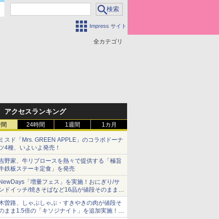
Impress サイト
全カテゴリ
アクセスランキング
時間
24時間
1週間
1カ月
ミスド「Mrs. GREEN APPLE」のコラボドーナ
ツ4種、いよいよ発売！
吉野家、牛リブロースを熱々で提供する「極旨
牛鉄板ステーキ定食」を発売
NewDays「増量フェス」を実施！おにぎり/サ
ンドイッチ/焼きそばなど16品が値段そのままで
ボリュームアップ
木曽路、しゃぶしゃぶ・すきやきの肉が値段そ
のまま1.5倍の「キソジナイト」を追加実施！
水・日曜夜限定