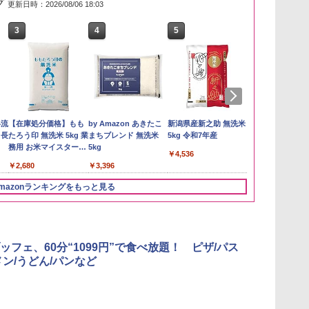
グ
更新日時：2026/08/06 18:03
3
4
5
6
い流
【在庫処分価格】もも
by Amazon あきたこ
新潟県産新之助 無洗米
by Amazon
 長
たろう印 無洗米 5kg 業
まちブレンド 無洗米
5kg 令和7年産
新潟のお米 無洗
務用 お米マイスターブ
5kg
￥4,536
￥2,783
レンド
￥2,680
￥3,396
mazonランキングをもっと見る
3
3
3
4
4
4
5
5
5
6
6
6
ッフェ、60分“1099円”で食べ放題！ ピザ/パス
メン/うどん/パンなど