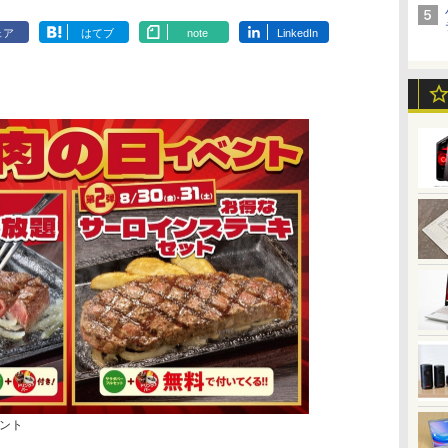
ェア
はてブ
note
LinkedIn
ント