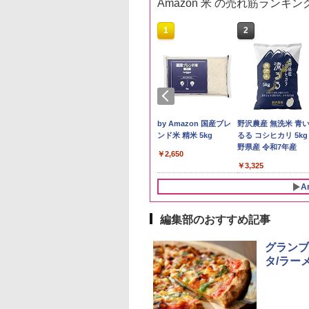
Amazon 米 の売れ筋ランキン
10
1
2
予約 令和8年産
by Amazon 秋田県産
by Amazon 国産ブレ
野沢農産 無洗米 青
計お助け米】米
あきたこまち 無洗米
ンド米 精米 5kg
るる コシヒカリ 5kg
kg 令和8年産 秋田県
5kg 令和7年産 産地精
野県産 令和7年産
￥2,650
あきたこまち 厳選
米
780
￥3,497
￥3,325
単一原料米100％ 白
5kg×2袋)
A
編集部のおすすめ記事
10
10
10
1
1
1
2
2
2
グランブ
タ/ラー