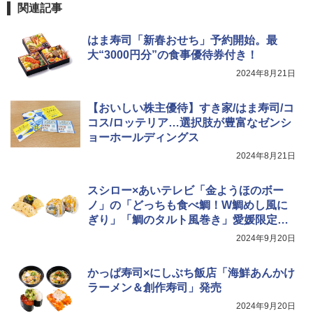
関連記事
はま寿司「新春おせち」予約開始。最
大“3000円分”の食事優待券付き！
2024年8月21日
【おいしい株主優待】すき家/はま寿司/コ
コス/ロッテリア…選択肢が豊富なゼンシ
ョーホールディングス
2024年8月21日
スシロー×あいテレビ「金ようほのボー
ノ」の「どっちも食べ鯛！W鯛めし風に
ぎり」「鯛のタルト風巻き」愛媛限定発
売
2024年9月20日
かっぱ寿司×にしぶち飯店「海鮮あんかけ
ラーメン＆創作寿司」発売
2024年9月20日