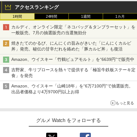
アクセスランキング
1時間
24時間
1週間
1カ月
カルディ、オンライン限定「ネコバッグ＆タンブラーセット」を
一般販売。7月の抽選販売の当選無効分
焼きたてのかるび、にんにくの旨みがきいた「にんにくカルビ
丼」発売。秘伝の甘辛だれを絡めた「豚カルビ丼」も復活
Amazon、ウイスキー「竹鶴ピュアモルト」を“6639円”で販売中
吉野家、牛リブロースを熱々で提供する「極旨牛鉄板ステーキ定
食」を発売
Amazon、ウイスキー「山崎18年」を“6万7100円”で抽選販売。
出品者価格より4万9700円以上お得
もっと見る
グルメ Watch をフォローする