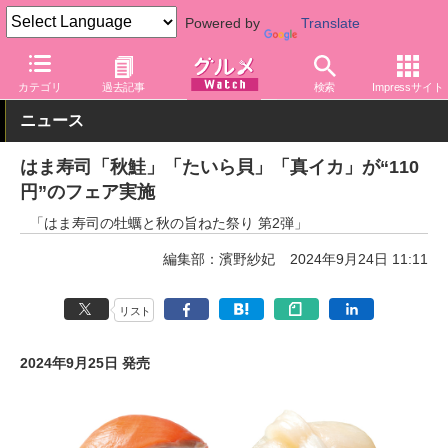
Powered by
Translate
グルメ Watch
店舗
寿司
はま寿司
カテゴリ
過去記事
検索
Impressサイト
ニュース
はま寿司「秋鮭」「たいら貝」「真イカ」が“110
円”のフェア実施
「はま寿司の牡蠣と秋の旨ねた祭り 第2弾」
編集部：濱野紗妃
2024年9月24日 11:11
リスト
2024年9月25日 発売