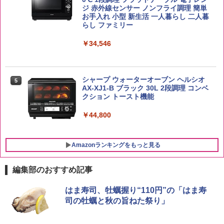
￥3,248
ジ 赤外線センサー ノンフライ調理 簡単
お手入れ 小型 新生活 一人暮らし 二人暮
by Amazon あきたこまちブレンド 無洗
らし ファミリー
5
米 5kg
サントリー シングルモルト ウイスキー
5
カップヌードル カップヌードルPRO し
5
白州 Story of the Distillery 2026 化粧箱
￥34,546
ょうゆ 高たんぱく&低糖質 さらに塩分控
入 700ml
￥3,396
えめ 75g×12個
￥19,860
￥2,885
シャープ ウォーターオーブン ヘルシオ
5
AX-XJ1-B ブラック 30L 2段調理 コンベ
クション トースト機能
￥44,800
Amazonランキングをもっと見る
編集部のおすすめ記事
はま寿司、牡蠣握り“110円”の「はま寿
司の牡蠣と秋の旨ねた祭り」