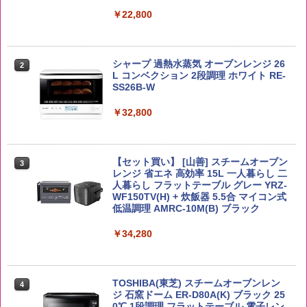
￥4,358
￥22,800
【公式】ブタメン とんこつ味 35g×15個
2
野沢農産 無洗米 青い流るる コシヒカリ
2
| 業務用 夜食 カップラーメン ミニカップ
5kg 長野県産 令和7年産
角瓶 2700ml サントリー ウイスキー ハ
シャープ 過熱水蒸気 オーブンレンジ 26
麺 小腹 インスタント アウトドアにも ロ
2
2
イボール 大容量
L コンベクション 2段調理 ホワイト RE-
ーリングストック 大人買い おやつカン
SS26B-W
￥3,980
パニー
￥6,055
￥32,800
￥1,288
【在庫処分価格】ももたろう印 無洗米 5
3
kg 業務用 お米マイスターブレンド
角ハイボール 350ml×24本 サントリー ウ
【セット買い】 [山善] スチームオーブン
3
国分 tabete だし麺 千葉県産はまぐりだ
3
3
イスキー ハイボール 缶
レンジ 省エネ 高効率 15L 一人暮らし 二
し 塩らーめん 108g×10袋 保存食 備蓄
￥2,680
人暮らし フラットテーブル グレー YRZ-
WF150TV(H) + 炊飯器 5.5合 マイコン式
￥4,927
￥2,323
低温調理 AMRC-10M(B) ブラック
￥34,280
新潟ケンベイ【精米】新潟県産にじのき
4
らめき 5kg 令和7年産
トリスウイスキー 4000ml サントリー 大
4
カップヌードル カップヌードルPRO シ
4
容量 4リットル
ーフードヌードル 高たんぱく&低糖質 さ
￥5,809
TOSHIBA(東芝) スチームオーブンレン
らに塩分控えめ 78g×12個
4
￥4,274
ジ 石窯ドーム ER-D80A(K) ブラック 25
0℃ 1段調理 フラットテーブル 電子レン