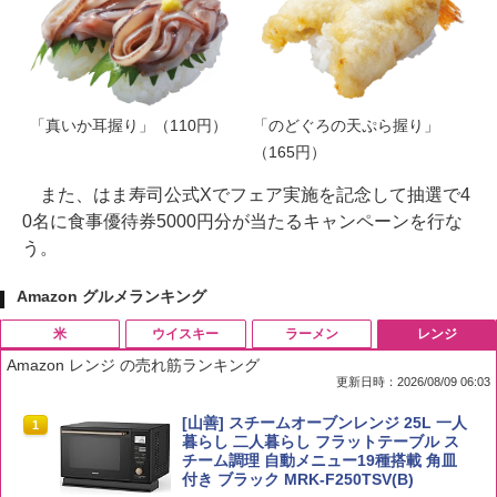
「真いか耳握り」（110円）
「のどぐろの天ぷら握り」
（165円）
また、はま寿司公式Xでフェア実施を記念して抽選で4
0名に食事優待券5000円分が当たるキャンペーンを行な
う。
Amazon グルメランキング
米
ウイスキー
ラーメン
レンジ
Amazon レンジ の売れ筋ランキング
更新日時：2026/08/09 06:03
by Amazon 国産ブレンド米 精米 5kg
ブラックニッカ ニッカ Nikka ウィスキ
チキンラーメン どんぶり 85g×12個 日清
[山善] スチームオーブンレンジ 25L 一人
1
1
1
1
ー4000ml ブラックニッカクリア ウヰス
食品 インスタント カップ麺
暮らし 二人暮らし フラットテーブル ス
キー 【日本 アサヒ ウィスキー】 大容量
チーム調理 自動メニュー19種搭載 角皿
￥2,650
お得 4リットル
付き ブラック MRK-F250TSV(B)
￥1,939