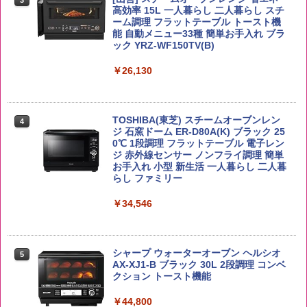
高効率 15L 一人暮らし 二人暮らし スチ
￥3,248
ーム調理 フラットテーブル トースト機
能 自動メニュー33種 簡単お手入れ ブラ
ック YRZ-WF150TV(B)
野沢農産 無洗米 青い流るる コシヒカリ
4
5kg 長野県産 令和7年産
角ハイボール 350ml×24本 サントリー ウ
4
カップヌードル レギュラー 日清食品 カ
4
イスキー ハイボール 缶
￥26,130
ップ麺 78g×20個
￥3,980
￥4,930
￥3,475
TOSHIBA(東芝) スチームオーブンレン
4
ジ 石窯ドーム ER-D80A(K) ブラック 25
【在庫処分価格】ももたろう印 無洗米 5
0℃ 1段調理 フラットテーブル 電子レン
5
kg 業務用 お米マイスターブレンド
ジ 赤外線センサー ノンフライ調理 簡単
サントリー シングルモルト ウイスキー
5
マルちゃん マルちゃんZUBAAAN! 横浜
5
お手入れ 小型 新生活 一人暮らし 二人暮
白州 Story of the Distillery 2026 化粧箱
家系醤油豚骨 3食パック 130g×3食
らし ファミリー
入 700ml
￥2,680
￥467
￥34,546
￥19,860
シャープ ウォーターオーブン ヘルシオ
5
AX-XJ1-B ブラック 30L 2段調理 コンベ
クション トースト機能
￥44,800