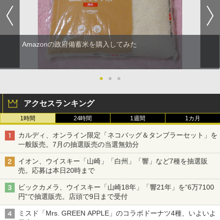
Amazonの政府備蓄米を購入してみた
●
●
●
アクセスランキング
1時間
24時間
1週間
1カ月
カルディ、オンライン限定「ネコバッグ＆タンブラーセット」を
一般販売。7月の抽選販売の当選無効分
イオン、ウイスキー「山崎」「白州」「響」など7種を抽選販
売。応募は本日20時まで
ビックカメラ、ウイスキー「山崎18年」「響21年」を“6万7100
円”で抽選販売。店頭で9日まで受付
ミスド「Mrs. GREEN APPLE」のコラボドーナツ4種、いよいよ