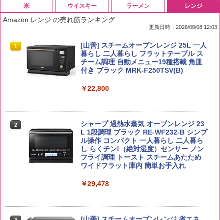
米
ウイスキー
ラーメン
レンジ
Amazon レンジ の売れ筋ランキング
更新日時：2026/08/08 12:03
by Amazon 国産ブレンド米 精米 5kg
ブラックニッカ ニッカ Nikka ウィスキ
チキンラーメン どんぶり 85g×12個 日清
[山善] スチームオーブンレンジ 25L 一人
1
1
1
1
ー4000ml ブラックニッカクリア ウヰス
食品 インスタント カップ麺
暮らし 二人暮らし フラットテーブル ス
キー 【日本 アサヒ ウィスキー】 大容量
チーム調理 自動メニュー19種搭載 角皿
￥2,650
お得 4リットル
付き ブラック MRK-F250TSV(B)
￥1,939
￥4,358
￥22,800
【公式】ブタメン とんこつ味 35g×15個
2
新潟ケンベイ【精米】新潟県産にじのき
2
| 業務用 夜食 カップラーメン ミニカップ
らめき 5kg 令和7年産
角瓶 2700ml サントリー ウイスキー ハ
シャープ 過熱水蒸気 オーブンレンジ 23
麺 小腹 インスタント アウトドアにも ロ
2
2
イボール 大容量
L 1段調理 ブラック RE-WF232-B シンプ
ーリングストック 大人買い おやつカン
ル操作 コンパクト 一人暮らし 二人暮ら
￥3,056
パニー
し らくチン!（絶対湿度）センサー ノン
￥6,063
フライ調理 トースト スチームあたため
￥1,288
ワイドフラット庫内 簡単お手入れ
by Amazon あきたこまちブレンド 無洗
￥29,478
3
米 5kg
トリスウイスキー 4000ml サントリー 大
3
カップヌードル カップヌードルPRO シ
3
容量 4リットル
ーフードヌードル 高たんぱく&低糖質 さ
￥3,396
らに塩分控えめ 78g×12個
[山善] スチームオーブンレンジ 省エネ
￥4,274
3