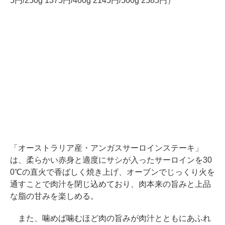
5円/250g 1375円/400g 2145円/500g 2585円）
「オーストラリア産・アンガスサーロインステーキ」
は、柔らかい赤身と適度にサシが入ったサーロインを30
0℃の直火で香ばしく焼き上げ、オーブンでじっくり火を
通すことで肉汁を閉じ込めており、肉本来の旨みと上品
な脂の甘みを楽しめる。
また、噛めば噛むほど肉の旨みが肉汁とともにあふれ