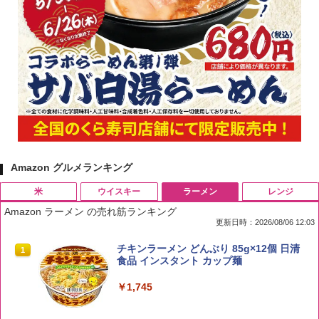
Amazon グルメランキング
米
ウイスキー
ラーメン
レンジ
Amazon ラーメン の売れ筋ランキング
更新日時：2026/08/06 12:03
by Amazon 国産ブレンド米 精米 5kg
ブラックニッカ ニッカ Nikka ウィスキ
チキンラーメン どんぶり 85g×12個 日清
1
1
1
ー4000ml ブラックニッカクリア ウヰス
食品 インスタント カップ麺
キー 【日本 アサヒ ウィスキー】 大容量
￥2,650
お得 4リットル
￥1,745
￥3,940