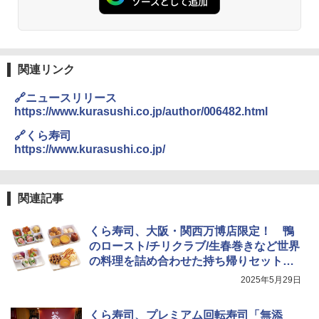
[山善] スチームオーブンレンジ 25L 一人
2
暮らし 二人暮らし フラットテーブル ス
チーム調理 自動メニュー19種搭載 角皿
付き ブラック MRK-F250TSV(B)
￥19,990
関連リンク
🔗ニュースリリース
https://www.kurasushi.co.jp/author/006482.html
[山善] スチームオーブンレンジ 省エネ
3
高効率 15L 一人暮らし 二人暮らし スチ
🔗くら寿司
ーム調理 フラットテーブル トースト機
https://www.kurasushi.co.jp/
能 自動メニュー33種 簡単お手入れ ブラ
ック YRZ-WF150TV(B)
￥26,800
関連記事
くら寿司、大阪・関西万博店限定！ 鴨
TOSHIBA(東芝) スチームオーブンレン
のロースト/チリクラブ/生春巻きなど世界
4
ジ 石窯ドーム ER-D80A(K) ブラック 25
の料理を詰め合わせた持ち帰りセット発
0℃ 1段調理 フラットテーブル 電子レン
売
2025年5月29日
ジ 赤外線センサー ノンフライ調理 簡単
お手入れ 小型 新生活 一人暮らし 二人暮
らし ファミリー
くら寿司、プレミアム回転寿司「無添