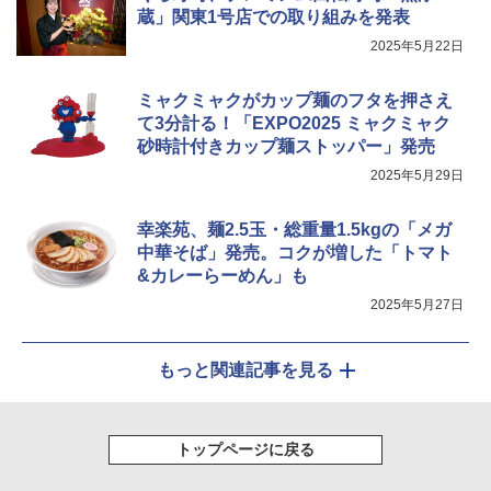
蔵」関東1号店での取り組みを発表
￥34,546
2025年5月22日
シャープ ウォーターオーブン ヘルシオ
ミャクミャクがカップ麺のフタを押さえ
5
AX-XJ1-B ブラック 30L 2段調理 コンベ
て3分計る！「EXPO2025 ミャクミャク
クション トースト機能
砂時計付きカップ麺ストッパー」発売
￥44,800
2025年5月29日
幸楽苑、麺2.5玉・総重量1.5kgの「メガ
中華そば」発売。コクが増した「トマト
&カレーらーめん」も
2025年5月27日
もっと関連記事を見る
トップページに戻る