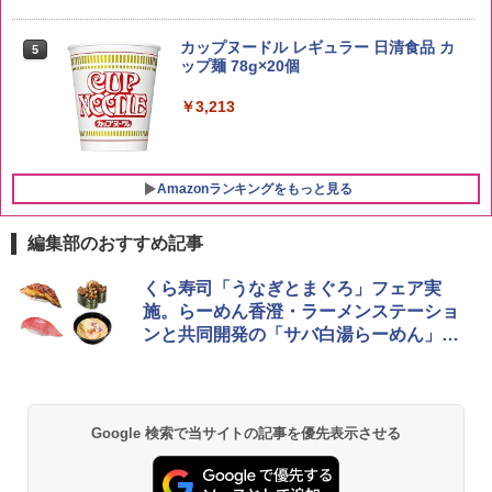
新潟県産新之助 無洗米 5kg 令和7年産
5
トリスウイスキー 4000ml サントリー 大
5
カップヌードル レギュラー 日清食品 カ
5
￥4,536
容量 4リットル
ップ麺 78g×20個
￥4,329
￥3,213
Amazonランキングをもっと見る
編集部のおすすめ記事
シャープ 過熱水蒸気 オーブンレンジ 23
くら寿司「うなぎとまぐろ」フェア実
1
L 1段調理 ブラック RE-WF232-B シンプ
施。らーめん香澄・ラーメンステーショ
ル操作 コンパクト 一人暮らし 二人暮ら
ンと共同開発の「サバ白湯らーめん」も
し らくチン!（絶対湿度）センサー ノン
発売
フライ調理 トースト スチームあたため
ワイドフラット庫内 簡単お手入れ
￥29,582
Google 検索で当サイトの記事を優先表示させる