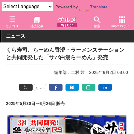
Powered by
Translate
グルメ Watch
店舗
寿司
くら寿司
カテゴリ
過去記事
検索
Impressサイト
ニュース
くら寿司、らーめん香澄・ラーメンステーション
と共同開発した「サバ白湯らーめん」発売
編集部：二村 茜
2025年6月2日 08:00
リスト
2025年5月30日～6月26日 販売