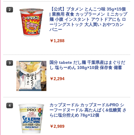
【公式】ブタメン とんこつ味 35g×15個
2
野沢農産 無洗米 青い流るる コシヒカリ
2
| 業務用 夜食 カップラーメン ミニカップ
5kg 長野県産 令和7年産
角瓶 2700ml サントリー ウイスキー ハ
麺 小腹 インスタント アウトドアにも ロ
2
イボール 大容量
ーリングストック 大人買い おやつカン
￥3,325
パニー
￥6,051
￥1,288
by Amazon あきたこまちブレンド 無洗
3
米 5kg
サントリー シングルモルト ウイスキー
3
国分 tabete だし麺 千葉県産はまぐりだ
3
白州 Story of the Distillery 2026 化粧箱
し 塩らーめん 108g×10袋 保存食 備蓄
入 700ml
￥3,396
￥2,294
￥20,000
【在庫処分価格】ももたろう印 無洗米 5
4
kg 業務用 お米マイスターブレンド
角ハイボール 350ml×24本 サントリー ウ
カップヌードル カップヌードルPRO シ
4
4
イスキー ハイボール 缶
ーフードヌードル 高たんぱく&低糖質 さ
￥2,680
らに塩分控えめ 78g×12個
￥4,919
￥2,989