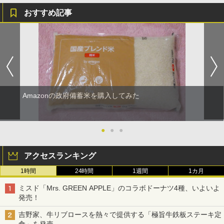
おすすめ記事
Amazonの政府備蓄米を購入してみた
●
●
●
アクセスランキング
1時間
24時間
1週間
1カ月
ミスド「Mrs. GREEN APPLE」のコラボドーナツ4種、いよいよ
発売！
吉野家、牛リブロースを熱々で提供する「極旨牛鉄板ステーキ定