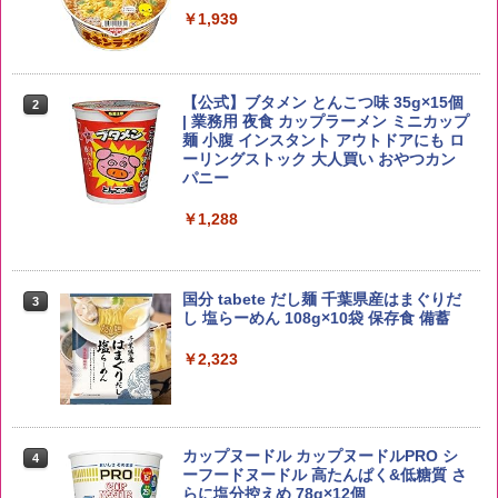
お得 4リットル
￥1,939
￥4,358
【公式】ブタメン とんこつ味 35g×15個
2
野沢農産 無洗米 青い流るる コシヒカリ
2
| 業務用 夜食 カップラーメン ミニカップ
5kg 長野県産 令和7年産
角瓶 2700ml サントリー ウイスキー ハ
麺 小腹 インスタント アウトドアにも ロ
2
イボール 大容量
ーリングストック 大人買い おやつカン
￥3,980
パニー
￥6,055
￥1,288
【在庫処分価格】ももたろう印 無洗米 5
3
kg 業務用 お米マイスターブレンド
角ハイボール 350ml×24本 サントリー ウ
3
国分 tabete だし麺 千葉県産はまぐりだ
3
イスキー ハイボール 缶
し 塩らーめん 108g×10袋 保存食 備蓄
￥2,680
￥4,927
￥2,323
新潟ケンベイ【精米】新潟県産にじのき
4
らめき 5kg 令和7年産
トリスウイスキー 4000ml サントリー 大
4
カップヌードル カップヌードルPRO シ
4
容量 4リットル
ーフードヌードル 高たんぱく&低糖質 さ
￥5,809
らに塩分控えめ 78g×12個