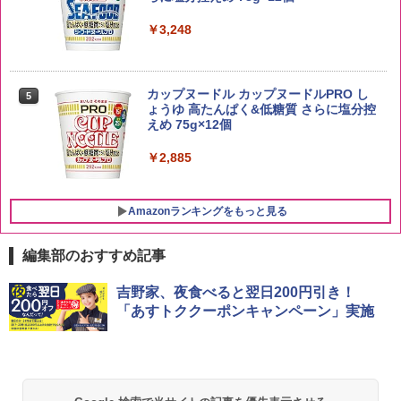
￥4,274
￥3,248
by Amazon あきたこまちブレンド 無洗
5
米 5kg
サントリー シングルモルト ウイスキー
5
カップヌードル カップヌードルPRO し
5
白州 Story of the Distillery 2026 化粧箱
ょうゆ 高たんぱく&低糖質 さらに塩分控
入 700ml
￥3,396
えめ 75g×12個
￥19,860
￥2,885
Amazonランキングをもっと見る
編集部のおすすめ記事
【セット買い】[山善] スチームオーブン
吉野家、夜食べると翌日200円引き！
1
レンジ 25L 一人暮らし 二人暮らし フラ
「あすトククーポンキャンペーン」実施
ットテーブル スチーム調理 自動メニュ
ー19種搭載 角皿付き ブラック MRK-F25
0TSV(B) + 炊飯器 一人暮らし 5.5合 3種
類炊き分け機能 マイコン式 低温調理 無
洗米モード 保温 予約機能 ブラック AMR
C-10M(B)