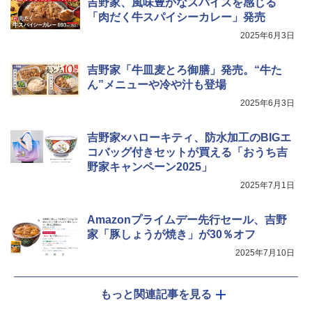
吉野家、風味豊かなスパイスを感じる
「肉だく牛スパイシーカレー」発売
TOSHIBA(東芝) スチームオーブンレン
4
ジ 石窯ドーム ER-D80A(K) ブラック 25
2025年6月3日
0℃ 1段調理 フラットテーブル 電子レン
ジ 赤外線センサー ノンフライ調理 簡単
お手入れ 小型 新生活 一人暮らし 二人暮
吉野家「牛皿麦とろ御膳」発売。“牛た
らし ファミリー
ん”メニューや冷や汁も登場
2025年6月3日
￥34,546
吉野家×ハローキティ、防水加工のBIGエ
コバッグ付きセットが買える「おうち吉
シャープ ウォーターオーブン ヘルシオ
5
AX-XJ1-B ブラック 30L 2段調理 コンベ
野家キャンペーン2025」
クション トースト機能
2025年7月1日
￥44,800
Amazonプライムデー先行セール、吉野
家「豚しょうが焼き」が30％オフ
2025年7月10日
もっと関連記事を見る