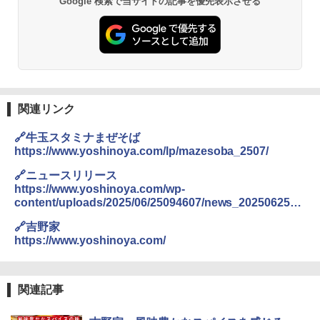
Google 検索で当サイトの記事を優先表示させる
￥30,280
シャープ 過熱水蒸気 オーブンレンジ RE
2
-SS10Z-W ホワイト 30L 2段 調理 コン
ベクション 250℃ 連続加熱 簡単お手入
関連リンク
れ ホワイトバックライト液晶 らくチ
ン！（絶対湿度）センサー 時短料理 フ
ァミリー 大型レンジ 大容量
🔗牛玉スタミナまぜそば
https://www.yoshinoya.com/lp/mazesoba_2507/
￥44,367
🔗ニュースリリース
https://www.yoshinoya.com/wp-
content/uploads/2025/06/25094607/news_2025062502
[山善] スチームオーブンレンジ 省エネ
.pdf
3
高効率 15L 一人暮らし 二人暮らし スチ
🔗吉野家
ーム調理 フラットテーブル トースト機
https://www.yoshinoya.com/
能 自動メニュー33種 簡単お手入れ グレ
ー YRZ-WF150TV(H)
￥26,800
関連記事