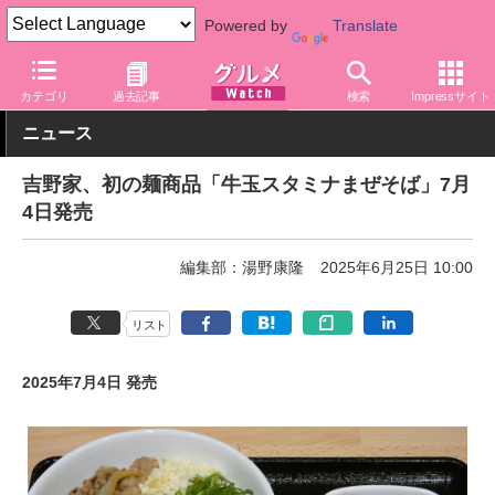
Powered by
Translate
グルメ Watch
店舗
丼もの
吉野家
カテゴリ
過去記事
検索
Impressサイト
ニュース
吉野家、初の麺商品「牛玉スタミナまぜそば」7月
4日発売
編集部：湯野康隆
2025年6月25日 10:00
リスト
2025年7月4日 発売