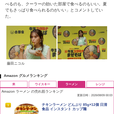
べるのも、クーラーの効いた部屋で食べるのもいい。夏
でもさっぱり食べられるのがいい」とコメントしてい
た。
藤田ニコル
Amazon グルメランキング
米
ウイスキー
ラーメン
レンジ
Amazon ラーメン の売れ筋ランキング
更新日時：2026/08/09 00:03
by Amazon 国産ブレンド米 精米 5kg
ブラックニッカ ニッカ Nikka ウィスキ
チキンラーメン どんぶり 85g×12個 日清
1
1
1
ー4000ml ブラックニッカクリア ウヰス
食品 インスタント カップ麺
キー 【日本 アサヒ ウィスキー】 大容量
￥2,650