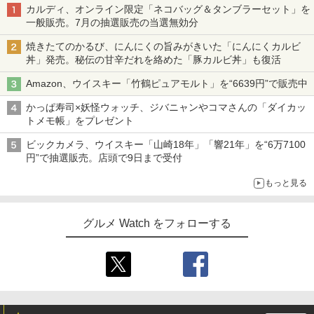
カルディ、オンライン限定「ネコバッグ＆タンブラーセット」を
一般販売。7月の抽選販売の当選無効分
焼きたてのかるび、にんにくの旨みがきいた「にんにくカルビ
丼」発売。秘伝の甘辛だれを絡めた「豚カルビ丼」も復活
Amazon、ウイスキー「竹鶴ピュアモルト」を“6639円”で販売中
かっぱ寿司×妖怪ウォッチ、ジバニャンやコマさんの「ダイカッ
トメモ帳」をプレゼント
ビックカメラ、ウイスキー「山崎18年」「響21年」を“6万7100
円”で抽選販売。店頭で9日まで受付
もっと見る
グルメ Watch をフォローする