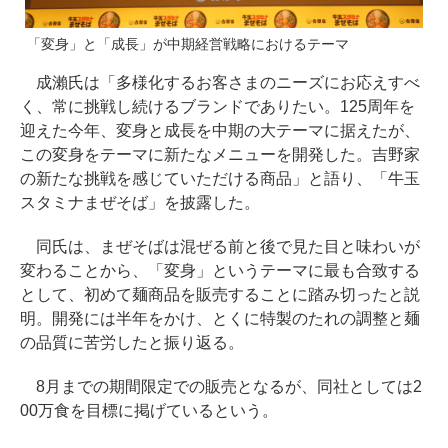
「変身」と「成長」が中期経営戦略におけるテーマ
成瀨氏は「多様化するお客さまのニーズにお応えすべ
く、常に挑戦し続けるブランドでありたい。125周年を
迎えた今年、変身と成長を中期の大テーマに据えたが、
この変身をテーマに新たなメニューを開発した。吉野家
の新たな挑戦を感じていただける商品」と語り、「牛玉
スタミナまぜそば」を披露した。
同氏は、まぜそばは混ぜる前と後で見た目と味わいが
変わることから、「変身」というテーマに最も合致する
として、初めて麺商品を販売することに踏み切ったと説
明。開発には半年をかけ、とくに特製のたれの調整と麺
の品質に苦労したと振り返る。
8月までの期間限定での販売となるが、同社としては2
00万食を目標に掲げているという。