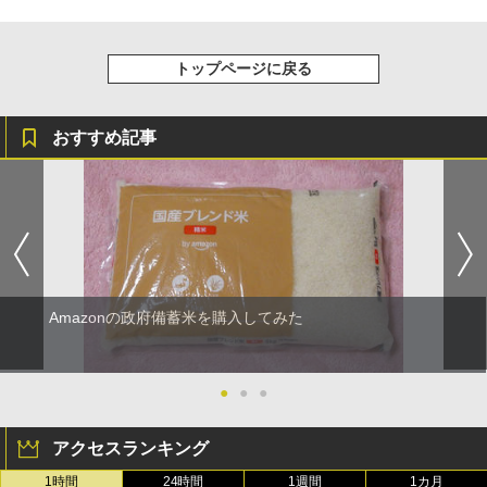
トップページに戻る
おすすめ記事
Amazonの政府備蓄米を購入してみた
●
●
●
アクセスランキング
1時間
24時間
1週間
1カ月