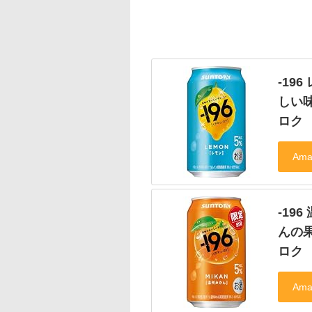
-19
しい味
ロク
-19
んの果
ロク