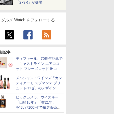
「2×9R」が登場！
グルメ Watch をフォローする
新記事
ティファール、70周年記念で
「キャストライン エアココ
ット フレーズレッド IHココ
ット鍋 24cm」数量限定発売
メルシャン・ワインズ「カン
ティアーモ スプマンテ ブリ
ュット/ロゼ」のデザインを
リニューアル。ハーフボトル
ビックカメラ、ウイスキー
も登場
「山崎18年」「響21年」
を“6万7100円”で抽選販売。
店頭で9日まで受付