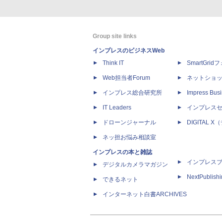
Group site links
インプレスのビジネスWeb
Think IT
SmartGri
Web担当者Forum
ネットショ
インプレス総合研究所
Impress Busi
IT Leaders
インプレス
ドローンジャーナル
DIGITAL
ネッ担お悩み相談室
インプレスの本と雑誌
インプレス
デジタルカメラマガジン
NextPublish
できるネット
インターネット白書ARCHIVES