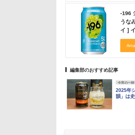
-19
うな
イ ]
編集部のおすすめ記事
今宵の一杯
2025
韻」は史