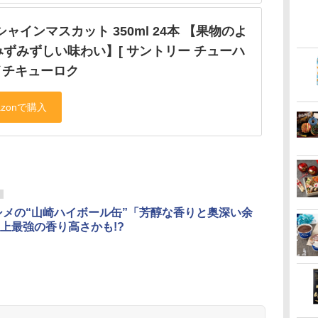
6 シャインマスカット 350ml 24本 【果物のよ
みずみずしい味わい】[ サントリー チューハ
 イチキューロク
年シメの“山崎ハイボール缶”「芳醇な香りと奥深い余
上最強の香り高さかも!?