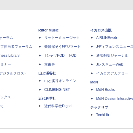
Rittor Music
イカロス出版
dフォーラム
リットーミュージック
AIRLINEweb
ップ担当者フォーラム
楽器探そう!デジマート
Jディフェンスニュー
ness Library
TシャツPOD T-OD
通訳翻訳ジャーナル
セミナー
立東舎
JレスキューWeb
 X（デジタルクロス）
山と溪谷社
イカロスアカデミー
山と溪谷オンライン
MdN
CLIMBING-NET
MdN Books
ブックス
近代科学社
MdN Design Interactiv
ing
近代科学社Digital
テックリブ
TechLib