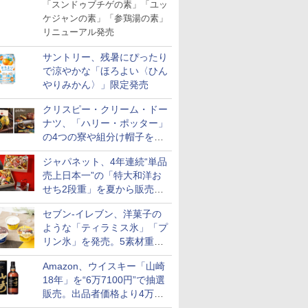
「スンドゥブチゲの素」「ユッ
ケジャンの素」「参鶏湯の素」
リニューアル発売
サントリー、残暑にぴったり
で涼やかな「ほろよい〈ひん
やりみかん〉」限定発売
クリスピー・クリーム・ドー
ナツ、「ハリー・ポッター」
の4つの寮や組分け帽子をイ
メージしたドーナツなど発売
ジャパネット、4年連続“単品
売上日本一”の「特大和洋お
せち2段重」を夏から販売。
73品・年越しそば付き
セブン-イレブン、洋菓子の
ような「ティラミス氷」「プ
リン氷」を発売。5素材重ね
と2層仕立ての濃厚な味わい
Amazon、ウイスキー「山崎
18年」を“6万7100円”で抽選
販売。出品者価格より4万
9700円以上お得