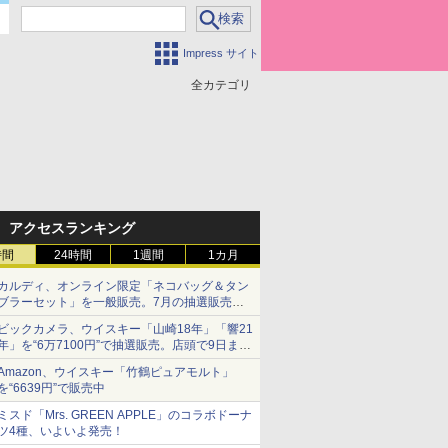
Impress サイト
全カテゴリ
アクセスランキング
時間
24時間
1週間
1カ月
カルディ、オンライン限定「ネコバッグ＆タン
ブラーセット」を一般販売。7月の抽選販売の
当選無効分
ビックカメラ、ウイスキー「山崎18年」「響21
年」を“6万7100円”で抽選販売。店頭で9日まで
受付
Amazon、ウイスキー「竹鶴ピュアモルト」
を“6639円”で販売中
ミスド「Mrs. GREEN APPLE」のコラボドーナ
ツ4種、いよいよ発売！