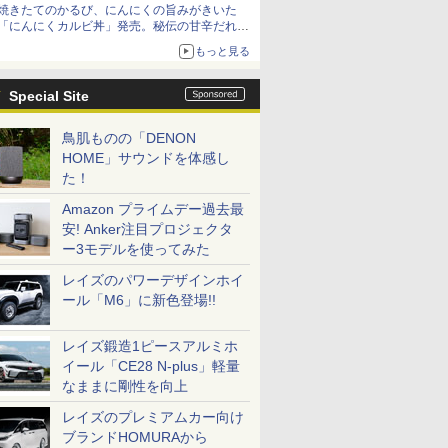
焼きたてのかるび、にんにくの旨みがきいた
「にんにくカルビ丼」発売。秘伝の甘辛だれを
絡めた「豚カルビ丼」も復活
もっと見る
Special Site
鳥肌ものの「DENON
HOME」サウンドを体感し
た！
Amazon プライムデー過去最
安! Anker注目プロジェクタ
ー3モデルを使ってみた
レイズのパワーデザインホイ
ール「M6」に新色登場!!
レイズ鍛造1ピースアルミホ
イール「CE28 N-plus」軽量
なままに剛性を向上
レイズのプレミアムカー向け
ブランドHOMURAから