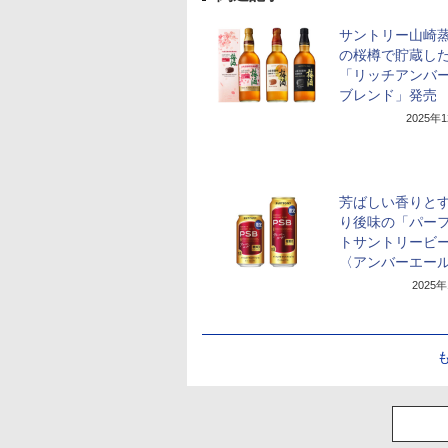
サントリー山崎
の桜樽で貯蔵し
「リッチアンバ
ブレンド」発売
2025年
芳ばしい香りと
り後味の「パー
トサントリービ
〈アンバーエー
2025