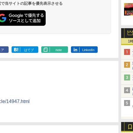
 検索で当サイトの記事を優先表示させる
1
ェア
はてブ
note
LinkedIn
icle/14947.html