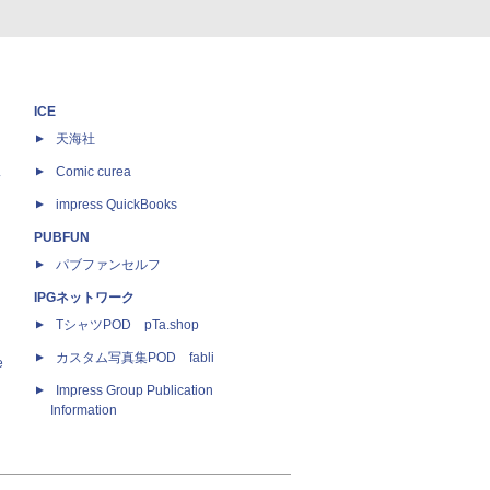
ICE
天海社
ス
Comic curea
impress QuickBooks
PUBFUN
パブファンセルフ
IPGネットワーク
TシャツPOD pTa.shop
カスタム写真集POD fabli
e
Impress Group Publication
Information