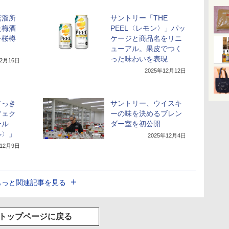
蒸溜所
サントリー「THE
た梅酒
PEEL〈レモン〉」パッ
ー桜樽
ケージと商品名をリニ
ューアル。果皮でつく
った味わいを表現
12月16日
2025年12月12日
すっき
サントリー、ウイスキ
フェク
ーの味を決めるブレン
ール
ダー室を初公開
ル〉」
2025年12月4日
年12月9日
もっと関連記事を見る
トップページに戻る