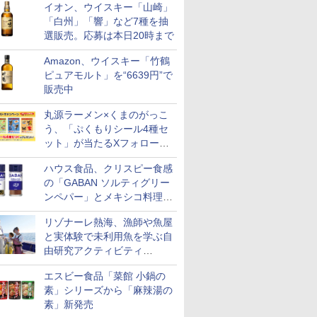
イオン、ウイスキー「山崎」
「白州」「響」など7種を抽
選販売。応募は本日20時まで
Amazon、ウイスキー「竹鶴
ピュアモルト」を“6639円”で
販売中
丸源ラーメン×くまのがっこ
う、「ぷくもりシール4種セ
ット」が当たるXフォロー＆
リポストキャンペーン実施
ハウス食品、クリスピー食感
の「GABAN ソルティグリー
ンペパー」とメキシコ料理に
合う「GABAN チポトレペパ
リゾナーレ熱海、漁師や魚屋
ー」発売
と実体験で未利用魚を学ぶ自
由研究アクティビティ
「Fisherman's Academy」を
エスビー食品「菜館 小鍋の
実施中
素」シリーズから「麻辣湯の
素」新発売