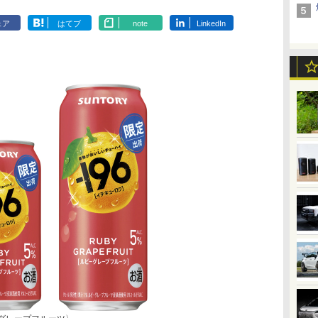
ェア
はてブ
note
LinkedIn